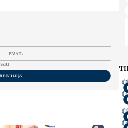
 sau
TI
I BÌNH LUẬN
0
0
0
0