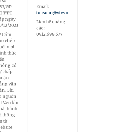
ử số
Email:
83/GP-
toasoan@vtv.vn
TTTT
ấp ngày
Liên hệ quảng
9/12/2023
cáo:
0912.698.677
 Cấm
ao chép
ưới mọi
ình thức
ếu
hông có
ự chấp
huận
ằng văn
ản. Ghi
õ nguồn
TV.vn khi
hát hành
ại thông
in từ
ebsite