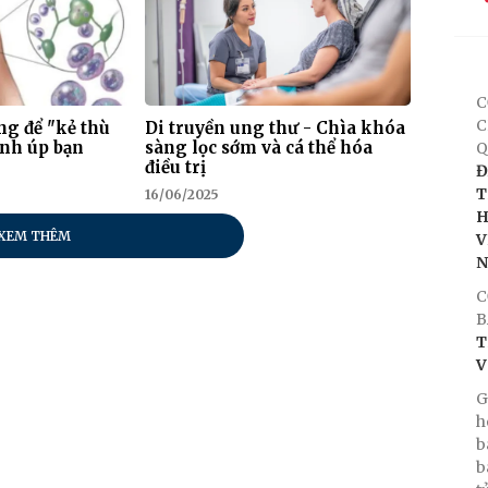
C
C
g để "kẻ thù
Di truyền ung thư - Chìa khóa
ánh úp bạn
sàng lọc sớm và cá thể hóa
Q
điều trị
Đ
T
16/06/2025
H
XEM THÊM
V
C
B
T
V
G
h
b
b