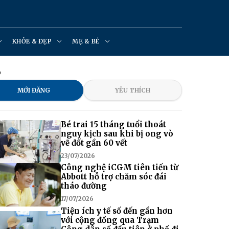
KHỎE & ĐẸP
MẸ & BÉ
?
MỚI ĐĂNG
YÊU THÍCH
Bé trai 15 tháng tuổi thoát
nguy kịch sau khi bị ong vò
vẽ đốt gần 60 vết
23/07/2026
Công nghệ iCGM tiên tiến từ
Abbott hỗ trợ chăm sóc đái
tháo đường
17/07/2026
Tiện ích y tế số đến gần hơn
với cộng đồng qua Trạm