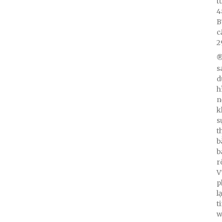
t
4
B
c
2
®
s
d
h
n
k
s
t
b
b
r
V
p
l
t
w