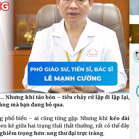
… Nhưng khi táo bón – tiêu chảy cứ lặp đi lặp lại,
HD
Auto
tràng mà bạn đang bỏ qua.
ng phổ biến – ai cũng từng gặp. Nhưng khi
kéo dài
xen kẽ giữa hai trạng thái thất thường, rất có thể đây
ghiêm trọng hơn: ung thư đại trực tràng
.