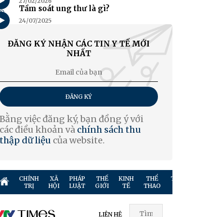
27/02/2026
5
Tầm soát ung thư là gì?
24/07/2025
ĐĂNG KÝ NHẬN CÁC TIN Y TẾ MỚI
NHẤT
ĐĂNG KÝ
Bằng việc đăng ký, bạn đồng ý với
các điều khoản và
chính sách thu
thập dữ liệu
của website.
CHÍNH
XÃ
PHÁP
THẾ
KINH
THỂ
TRUYỀN
GIẢ
TRỊ
HỘI
LUẬT
GIỚI
TẾ
THAO
HÌNH
TR
LIÊN HỆ