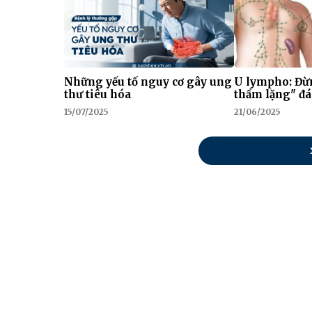
Những yếu tố nguy cơ gây ung
U lympho: Đừn
thư tiêu hóa
thầm lặng" đ
15/07/2025
21/06/2025