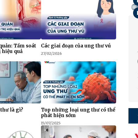
0
quản: Tầm soát
Các giai đoạn của ung thư vú
ị hiệu quả
27/02/2026
thư là gì?
Top những loại ung thư có thể
phát hiện sớm
15/07/2025