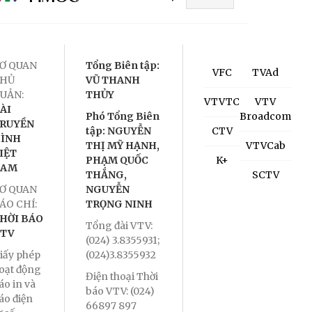
Ơ QUAN
Tổng Biên tập:
VFC
TVAd
HỦ
VŨ THANH
UẢN:
THỦY
VTVTC
VTV
ÀI
Phó Tổng Biên
Broadcom
RUYỀN
tập: NGUYỄN
CTV
ÌNH
THỊ MỸ HẠNH,
VTVCab
IỆT
PHẠM QUỐC
K+
NAM
THẮNG,
SCTV
Ơ QUAN
NGUYỄN
ÁO CHÍ:
TRỌNG NINH
HỜI BÁO
Tổng đài VTV:
TV
(024) 3.8355931;
iấy phép
(024)3.8355932
oạt động
Điện thoại Thời
áo in và
báo VTV: (024)
áo điện
66897 897