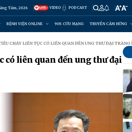
VIDEO
PODCAST
háng Tám, 2026
BỆNH VIỆN ONLINE
90S CỨU MẠNG
TRUYỀN CẢM HỨNG
 TIÊU CHẢY LIÊN TỤC CÓ LIÊN QUAN ĐẾN UNG THƯ ĐẠI TRÀNG
ục có liên quan đến ung thư đại