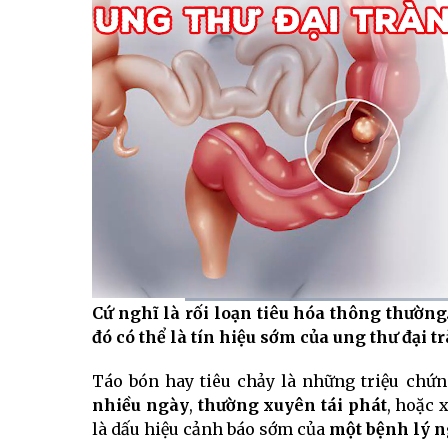
Cứ nghĩ là rối loạn tiêu hóa thông thường
Current
0:06
/
Duration
0:50
đó có thể là tín hiệu sớm của ung thư đại 
Time
Táo bón hay tiêu chảy là những triệu chứ
nhiều ngày
,
thường xuyên tái phát
, hoặc 
là dấu hiệu cảnh báo sớm của
một bệnh lý n