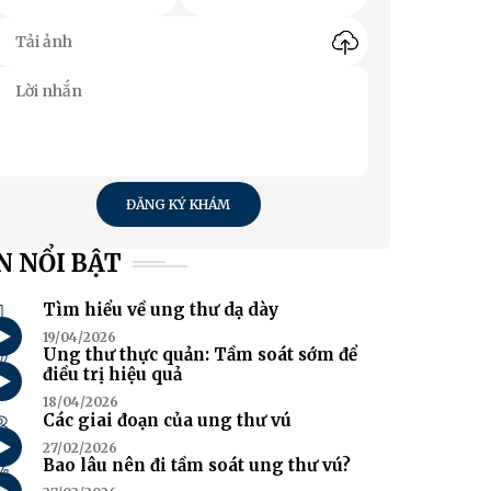
ĐĂNG KÝ KHÁM
N NỔI BẬT
1
Tìm hiểu về ung thư dạ dày
19/04/2026
2
Ung thư thực quản: Tầm soát sớm để
điều trị hiệu quả
18/04/2026
3
Các giai đoạn của ung thư vú
27/02/2026
4
Bao lâu nên đi tầm soát ung thư vú?