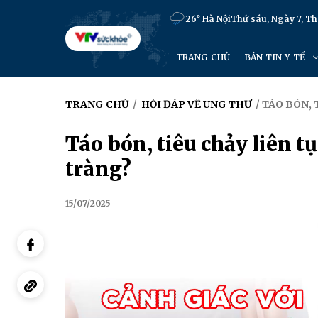
26° Hà Nội
Thứ sáu, Ngày 7, T
TRANG CHỦ
BẢN TIN Y TẾ
TRANG CHỦ
/
HỎI ĐÁP VỀ UNG THƯ
/ TÁO BÓN,
Táo bón, tiêu chảy liên t
tràng?
15/07/2025