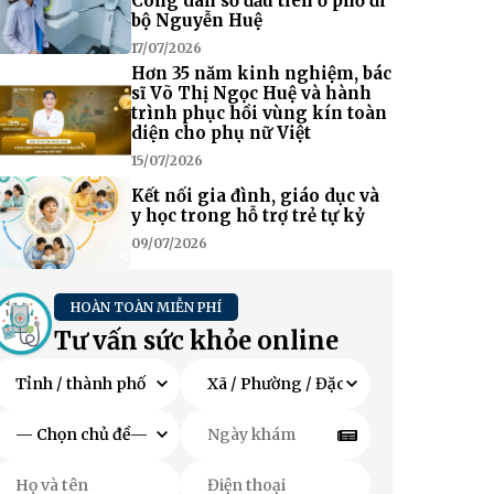
Công dân số đầu tiên ở phố đi
bộ Nguyễn Huệ
17/07/2026
Hơn 35 năm kinh nghiệm, bác
sĩ Võ Thị Ngọc Huệ và hành
trình phục hồi vùng kín toàn
diện cho phụ nữ Việt
15/07/2026
Kết nối gia đình, giáo dục và
y học trong hỗ trợ trẻ tự kỷ
09/07/2026
HOÀN TOÀN MIỄN PHÍ
Tư vấn sức khỏe online