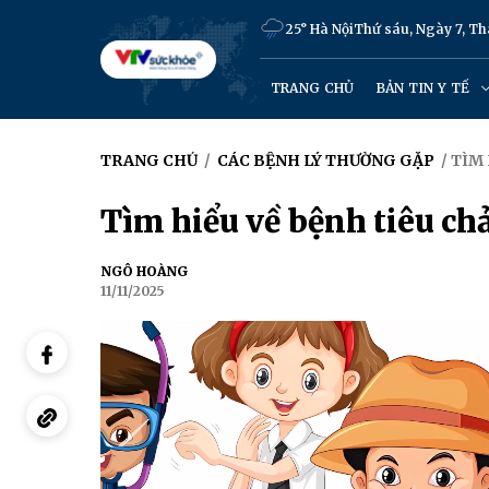
25° Hà Nội
Thứ sáu, Ngày 7, T
TRANG CHỦ
BẢN TIN Y TẾ
TRANG CHỦ
/
CÁC BỆNH LÝ THƯỜNG GẶP
/ TÌM
Tìm hiểu về bệnh tiêu ch
NGÔ HOÀNG
11/11/2025