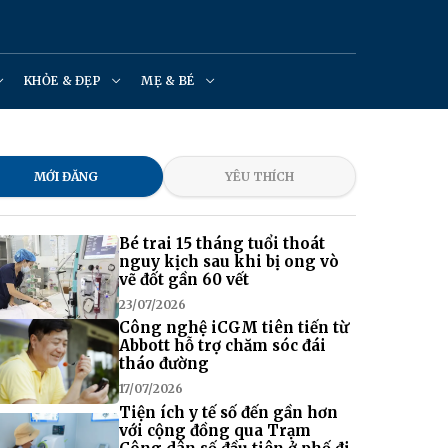
KHỎE & ĐẸP
MẸ & BÉ
MỚI ĐĂNG
YÊU THÍCH
Bé trai 15 tháng tuổi thoát
nguy kịch sau khi bị ong vò
vẽ đốt gần 60 vết
23/07/2026
Công nghệ iCGM tiên tiến từ
Abbott hỗ trợ chăm sóc đái
tháo đường
17/07/2026
Tiện ích y tế số đến gần hơn
với cộng đồng qua Trạm