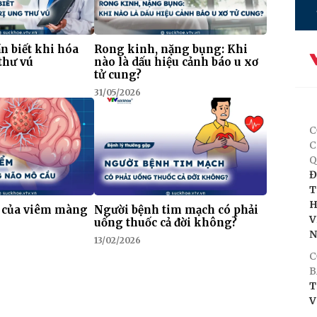
n biết khi hóa
Rong kinh, nặng bụng: Khi
 thư vú
nào là dấu hiệu cảnh báo u xơ
tử cung?
31/05/2026
C
C
Q
Đ
T
H
 của viêm màng
Người bệnh tim mạch có phải
V
uống thuốc cả đời không?
13/02/2026
C
B
T
V