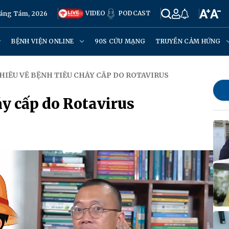
VIDEO
PODCAST
háng Tám, 2026
BỆNH VIỆN ONLINE
90S CỨU MẠNG
TRUYỀN CẢM HỨNG
 HIỂU VỀ BỆNH TIÊU CHẢY CẤP DO ROTAVIRUS
ảy cấp do Rotavirus