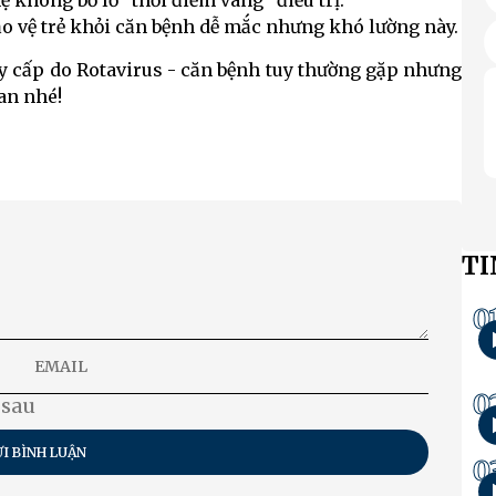
 không bỏ lỡ “thời điểm vàng” điều trị.
o vệ trẻ khỏi căn bệnh dễ mắc nhưng khó lường này.
ảy cấp do Rotavirus - căn bệnh tuy thường gặp nhưng
an nhé!
TI
0
0
 sau
I BÌNH LUẬN
0