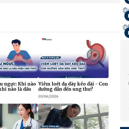
0
0
au ngực: Khi nào
Viêm loét dạ dày kéo dài - Con
khi nào là dấu
đường dẫn đến ung thư?
03/06/2026