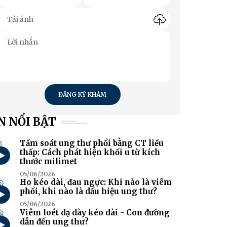
ĐĂNG KÝ KHÁM
N NỔI BẬT
1
Tầm soát ung thư phổi bằng CT liều
thấp: Cách phát hiện khối u từ kích
thước milimet
05/06/2026
2
Ho kéo dài, đau ngực: Khi nào là viêm
phổi, khi nào là dấu hiệu ung thư?
05/06/2026
3
Viêm loét dạ dày kéo dài - Con đường
dẫn đến ung thư?