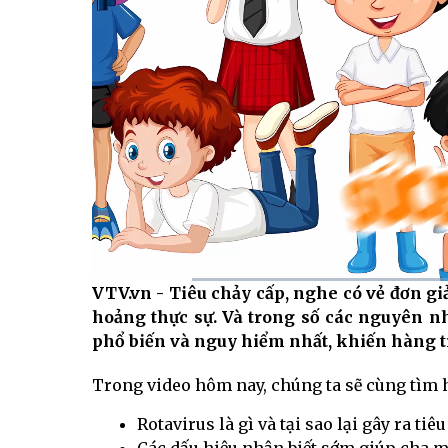
VTV.vn - Tiêu chảy cấp, nghe có vẻ đơn gi
Current
0:12
/
Duration
1:27
hoảng thực sự. Và trong số các nguyên nh
Time
phổ biến và nguy hiểm nhất, khiến hàng t
Trong video hôm nay, chúng ta sẽ cùng tìm h
Rotavirus là gì và tại sao lại gây ra tiê