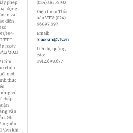
iấy phép
(024)3.8355932
oạt động
Điện thoại Thời
áo in và
báo VTV: (024)
áo điện
66897 897
ử số
Email:
83/GP-
toasoan@vtv.vn
TTTT
ấp ngày
Liên hệ quảng
9/12/2023
cáo:
0912.698.677
 Cấm
ao chép
ưới mọi
ình thức
ếu
hông có
ự chấp
huận
ằng văn
ản. Ghi
õ nguồn
TV.vn khi