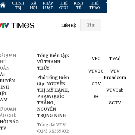
CHÍNH
XÃ
PHÁP
THẾ
KINH
THỂ
TRUYỀN
GIẢ
TRỊ
HỘI
LUẬT
GIỚI
TẾ
THAO
HÌNH
TR
LIÊN HỆ
Ơ QUAN
Tổng Biên tập:
VFC
TVAd
HỦ
VŨ THANH
UẢN:
THỦY
VTVTC
VTV
ÀI
Phó Tổng Biên
Broadcom
RUYỀN
tập: NGUYỄN
CTV
ÌNH
THỊ MỸ HẠNH,
VTVCab
IỆT
PHẠM QUỐC
K+
NAM
THẮNG,
SCTV
Ơ QUAN
NGUYỄN
ÁO CHÍ:
TRỌNG NINH
HỜI BÁO
Tổng đài VTV:
TV
(024) 3.8355931;