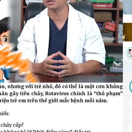
ản, nhưng với trẻ nhỏ, đó có thể là một cơn khủng
HD
Auto
ân gây tiêu chảy, Rotavirus chính là “thủ phạm”
riệu trẻ em trên thế giới mắc bệnh mỗi năm.
iểu:
u chảy cấp?