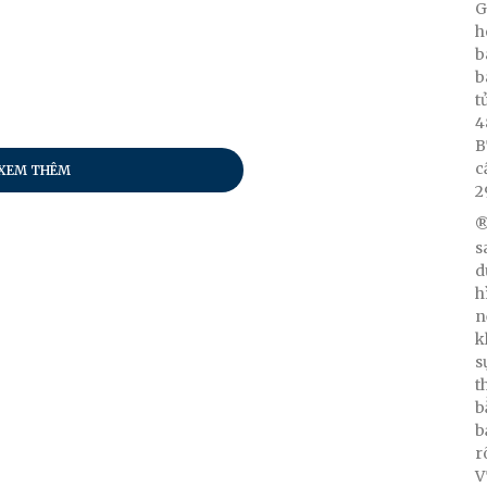
G
h
b
b
t
4
B
c
XEM THÊM
2
®
s
d
h
n
k
s
t
b
b
r
V