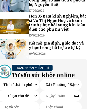
Công dân số đầu tiên ở phố đi
bộ Nguyễn Huệ
17/07/2026
Hơn 35 năm kinh nghiệm, bác
sĩ Võ Thị Ngọc Huệ và hành
trình phục hồi vùng kín toàn
diện cho phụ nữ Việt
15/07/2026
Kết nối gia đình, giáo dục và
y học trong hỗ trợ trẻ tự kỷ
09/07/2026
HOÀN TOÀN MIỄN PHÍ
Tư vấn sức khỏe online