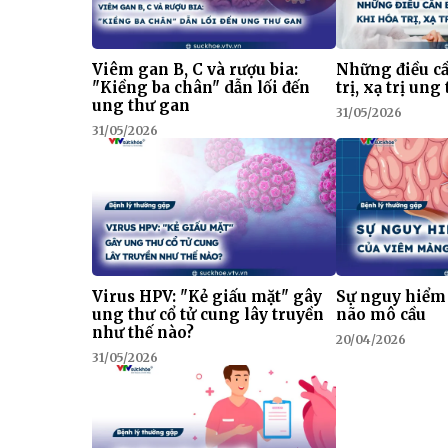
Viêm gan B, C và rượu bia:
Những điều cầ
"Kiềng ba chân" dẫn lối đến
trị, xạ trị ung
ung thư gan
31/05/2026
31/05/2026
Virus HPV: "Kẻ giấu mặt" gây
Sự nguy hiểm
ung thư cổ tử cung lây truyền
não mô cầu
như thế nào?
20/04/2026
31/05/2026