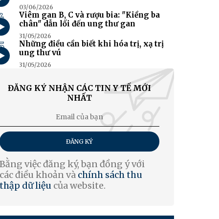
03/06/2026
4
Viêm gan B, C và rượu bia: "Kiềng ba
chân" dẫn lối đến ung thư gan
31/05/2026
5
Những điều cần biết khi hóa trị, xạ trị
ung thư vú
31/05/2026
ĐĂNG KÝ NHẬN CÁC TIN Y TẾ MỚI
NHẤT
ĐĂNG KÝ
Bằng việc đăng ký, bạn đồng ý với
các điều khoản và
chính sách thu
thập dữ liệu
của website.