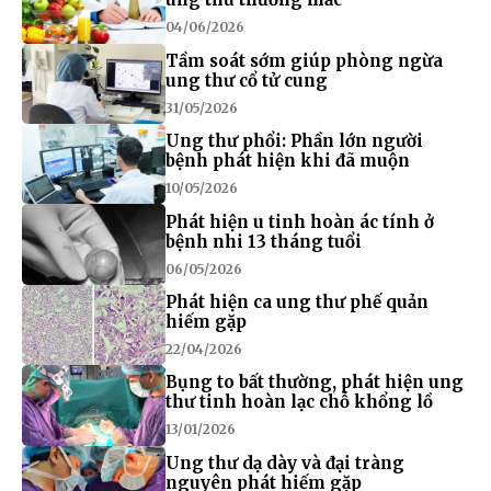
04/06/2026
Tầm soát sớm giúp phòng ngừa
ung thư cổ tử cung
31/05/2026
Ung thư phổi: Phần lớn người
bệnh phát hiện khi đã muộn
10/05/2026
Phát hiện u tinh hoàn ác tính ở
bệnh nhi 13 tháng tuổi
06/05/2026
Phát hiện ca ung thư phế quản
hiếm gặp
22/04/2026
Bụng to bất thường, phát hiện ung
thư tinh hoàn lạc chỗ khổng lồ
13/01/2026
Ung thư dạ dày và đại tràng
nguyên phát hiếm gặp