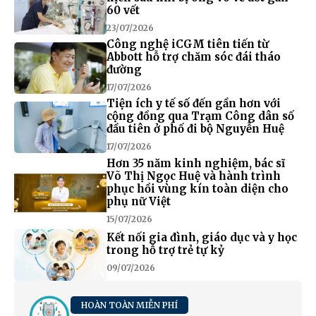
60 vết
23/07/2026
Công nghệ iCGM tiên tiến từ
Abbott hỗ trợ chăm sóc đái tháo
đường
17/07/2026
Tiện ích y tế số đến gần hơn với
cộng đồng qua Trạm Công dân số
đầu tiên ở phố đi bộ Nguyễn Huệ
17/07/2026
Hơn 35 năm kinh nghiệm, bác sĩ
Võ Thị Ngọc Huệ và hành trình
phục hồi vùng kín toàn diện cho
phụ nữ Việt
15/07/2026
Kết nối gia đình, giáo dục và y học
trong hỗ trợ trẻ tự kỷ
09/07/2026
HOÀN TOÀN MIỄN PHÍ