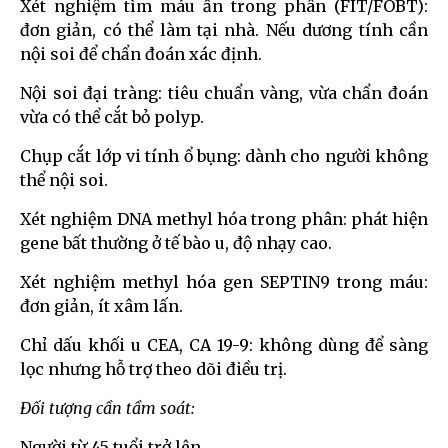
Xét nghiệm tìm máu ẩn trong phân (FIT/FOBT):
đơn giản, có thể làm tại nhà. Nếu dương tính cần
nội soi để chẩn đoán xác định.
Nội soi đại tràng: tiêu chuẩn vàng, vừa chẩn đoán
vừa có thể cắt bỏ polyp.
Chụp cắt lớp vi tính ổ bụng: dành cho người không
thể nội soi.
Xét nghiệm DNA methyl hóa trong phân: phát hiện
gene bất thường ở tế bào u, độ nhạy cao.
Xét nghiệm methyl hóa gen SEPTIN9 trong máu:
đơn giản, ít xâm lấn.
Chỉ dấu khối u CEA, CA 19-9: không dùng để sàng
lọc nhưng hỗ trợ theo dõi điều trị.
Đối tượng cần tầm soát:
Người từ 45 tuổi trở lên.