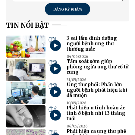
ĐĂNG KÝ KHÁM
TIN NỔI BẬT
01
3 sai lầm dinh dưỡng
người bệnh ung thư
thường mắc
04/06/2026
02
Tầm soát sớm giúp
phòng ngừa ung thư cổ tử
cung
31/05/2026
03
Ung thư phổi: Phần lớn
người bệnh phát hiện khi
đã muộn
10/05/2026
04
Phát hiện u tinh hoàn ác
tính ở bệnh nhi 13 tháng
tuổi
06/05/2026
05
Phát hiện ca ung thư phế