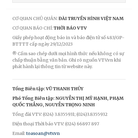
CƠ QUAN CHỦ QUẢN:
ĐÀI TRUYỀN HÌNH VIỆT NAM
CƠ QUAN BÁO CHÍ:
THỜI BÁO VTV
Giấy phép hoạt động báo in và báo điện tử số 483/GP-
BTTTT cấp ngày 29/12/2023
® Cấm sao chép dưới mọi hình thức nếu không có sự
chấp thuận bằng văn bản. Ghi rõ nguồn VTV.vn khi
phát hành lại thông tin từ website này.
Tổng Biên tập: VŨ THANH THỦY
Phó Tổng Biên tập: NGUYỄN THỊ MỸ HẠNH, PHẠM
QUỐC THẮNG, NGUYỄN TRỌNG NINH
Tổng đài VTV: (024) 3.8355931; (024)3.8355932
Điện thoại Thời báo VTV: (024) 66897 897
Email:
toasoan@vtv.vn