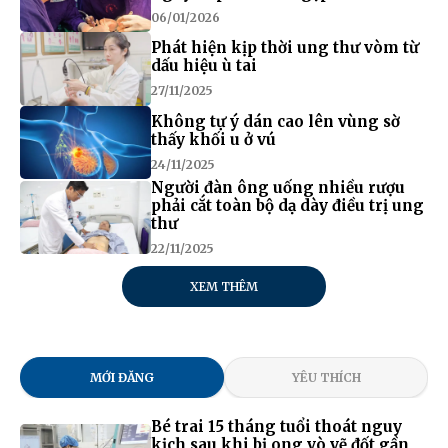
06/01/2026
Phát hiện kịp thời ung thư vòm từ
dấu hiệu ù tai
27/11/2025
Không tự ý dán cao lên vùng sờ
thấy khối u ở vú
24/11/2025
Người đàn ông uống nhiều rượu
phải cắt toàn bộ dạ dày điều trị ung
thư
22/11/2025
XEM THÊM
MỚI ĐĂNG
YÊU THÍCH
Bé trai 15 tháng tuổi thoát nguy
kịch sau khi bị ong vò vẽ đốt gần