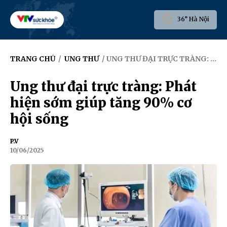
36° Hà Nội
TRANG CHỦ
/
UNG THƯ
/ UNG THƯ ĐẠI TRỰC TRÀNG: PHÁT HIỆN SỚM GIÚP TĂNG 90% CƠ HỘI SỐNG
Ung thư đại trực tràng: Phát
hiện sớm giúp tăng 90% cơ
hội sống
P.V
10/06/2025