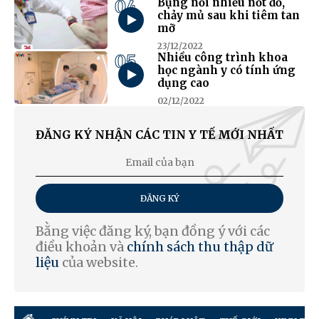
04
Bụng nổi nhiều nốt đỏ,
chảy mủ sau khi tiêm tan
mỡ
23/12/2022
05
Nhiều công trình khoa
học ngành y có tính ứng
dụng cao
02/12/2022
ĐĂNG KÝ NHẬN CÁC TIN Y TẾ MỚI NHẤT
ĐĂNG KÝ
Bằng việc đăng ký, bạn đồng ý với các
điều khoản và
chính sách thu thập dữ
liệu
của website.