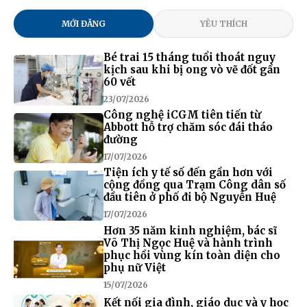
MỚI ĐĂNG
YÊU THÍCH
Bé trai 15 tháng tuổi thoát nguy
kịch sau khi bị ong vò vẽ đốt gần
60 vết
23/07/2026
Công nghệ iCGM tiên tiến từ
Abbott hỗ trợ chăm sóc đái tháo
đường
17/07/2026
Tiện ích y tế số đến gần hơn với
cộng đồng qua Trạm Công dân số
đầu tiên ở phố đi bộ Nguyễn Huệ
17/07/2026
Hơn 35 năm kinh nghiệm, bác sĩ
Võ Thị Ngọc Huệ và hành trình
phục hồi vùng kín toàn diện cho
phụ nữ Việt
15/07/2026
Kết nối gia đình, giáo dục và y học