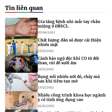
Tin liên quan
Gia tăng bệnh nhi mắc tay chân
miệng ở ĐBSCL
07/06/2023
Chất lượng dân số được cải thiện
nhiều mặt
27/12/2022
Cảnh báo ngộ độc khí CO từ đốt
than, củi để sưởi ấm
23/12/2022
Bụng nổi nhiều nốt đỏ, chảy mủ
sau khi tiêm tan mỡ
23/12/2022
Nhiều công trình khoa học ngành
y có tính ứng dụng cao
02/12/2022