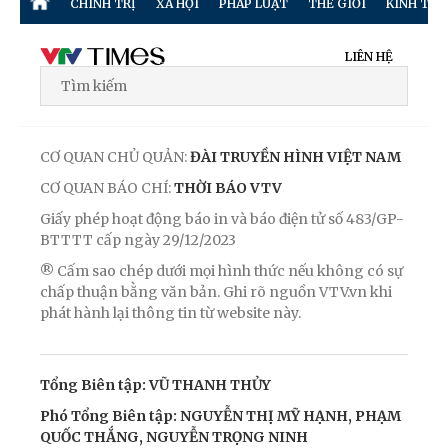
CHÍNH TRỊ
XÃ HỘI
PHÁP LUẬT
THẾ GIỚI
KINH TẾ
LIÊN HỆ
CƠ QUAN CHỦ QUẢN:
ĐÀI TRUYỀN HÌNH VIỆT NAM
CƠ QUAN BÁO CHÍ:
THỜI BÁO VTV
Giấy phép hoạt động báo in và báo điện tử số 483/GP-
BTTTT cấp ngày 29/12/2023
® Cấm sao chép dưới mọi hình thức nếu không có sự
chấp thuận bằng văn bản. Ghi rõ nguồn VTV.vn khi
phát hành lại thông tin từ website này.
Tổng Biên tập: VŨ THANH THỦY
Phó Tổng Biên tập: NGUYỄN THỊ MỸ HẠNH, PHẠM
QUỐC THẮNG, NGUYỄN TRỌNG NINH