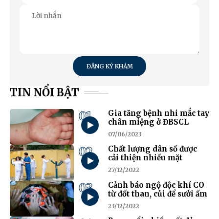
ĐĂNG KÝ KHÁM
TIN NỔI BẬT
01
Gia tăng bệnh nhi mắc tay
chân miệng ở ĐBSCL
07/06/2023
02
Chất lượng dân số được
cải thiện nhiều mặt
27/12/2022
03
Cảnh báo ngộ độc khí CO
từ đốt than, củi để sưởi ấm
23/12/2022