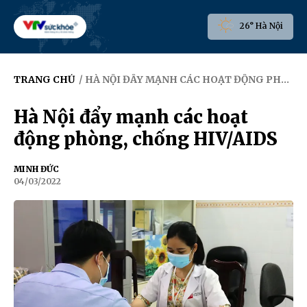
26° Hà Nội
TRANG CHỦ
/ HÀ NỘI ĐẨY MẠNH CÁC HOẠT ĐỘNG PHÒNG, CHỐNG HIV/AIDS
Hà Nội đẩy mạnh các hoạt
động phòng, chống HIV/AIDS
MINH ĐỨC
04/03/2022