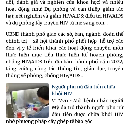
dõi, đánh giá và nghiên cứu khoa học) và nhiều
hoạt động như: Dự phòng và can thiệp giảm tác
hại; xét nghiệm và giảm HIV/AIDS; điều trị HIV/AIDS
và dự phòng lây truyền HIV từ mẹ sang con…
UBND thành phố giao các sở, ban, ngành, đoàn thể
chính trị - xã hội thành phố phối hợp, hỗ trợ các
đơn vị y tế triển khai các hoạt động chuyên môn
thực hiện mục tiêu thực hiện kế hoạch phòng,
chống HIV/AIDS trên địa bàn thành phố năm 2022;
tăng cường công tác thông tin, giáo dục, truyền
thông về phòng, chống HIV/AIDS...
Người phụ nữ đầu tiên chữa
khỏi HIV
VTV.vn - Một bệnh nhân người
Mỹ đã trở thành người phụ nữ
đầu tiên được chữa khỏi HIV
nhờ phương pháp cấy ghép tế bào gốc.