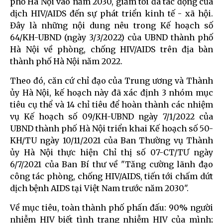
phố Hà Nội vào năm 2030, giảm tối đa tác động của
dịch HIV/AIDS đến sự phát triển kinh tế - xã hội.
Đây là những nội dung nêu trong Kế hoạch số
64/KH-UBND (ngày 3/3/2022) của UBND thành phố
Hà Nội về phòng, chống HIV/AIDS trên địa bàn
thành phố Hà Nội năm 2022.
Theo đó, căn cứ chỉ đạo của Trung ương và Thành
ủy Hà Nội, kế hoạch này đã xác định 3 nhóm mục
tiêu cụ thể và 14 chỉ tiêu để hoàn thành các nhiệm
vụ Kế hoạch số 09/KH-UBND ngày 7/1/2022 của
UBND thành phố Hà Nội triển khai Kế hoạch số 50-
KH/TU ngày 10/11/2021 của Ban Thường vụ Thành
ủy Hà Nội thực hiện Chỉ thị số 07-CT/TƯ ngày
6/7/2021 của Ban Bí thư về "Tăng cường lãnh đạo
công tác phòng, chống HIV/AIDS, tiến tới chấm dứt
dịch bệnh AIDS tại Việt Nam trước năm 2030".
Về mục tiêu, toàn thành phố phấn đấu: 90% người
nhiễm HIV biết tình trạng nhiễm HIV của mình;