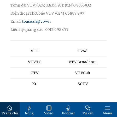
Tổng đài VTV: (024) 3.8355931; (024)3.8355932
Điện thoại Thời báo VTV: (024) 66897 897
Email:
toasoan@vtv.vn
Liên hệ quảng cáo: 0912.698.677
VFC
TVAd
VTVTC
VTV Broadcom
CTV
VTVCab
K+
SCTV
Trang chủ
Nóng
Video
Podcast
Tư vấn
Menu