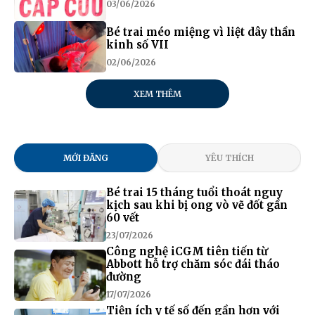
03/06/2026
Bé trai méo miệng vì liệt dây thần
kinh số VII
02/06/2026
XEM THÊM
MỚI ĐĂNG
YÊU THÍCH
Bé trai 15 tháng tuổi thoát nguy
kịch sau khi bị ong vò vẽ đốt gần
60 vết
23/07/2026
Công nghệ iCGM tiên tiến từ
Abbott hỗ trợ chăm sóc đái tháo
đường
17/07/2026
Tiện ích y tế số đến gần hơn với