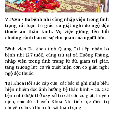
VTV.vn - Ba bệnh nhi cùng nhập viện trong tình
trạng rối loạn tri giác, co giật nghi do ngộ độc
thuốc an thần kinh. Vụ việc gióng lên hồi
chuông cảnh báo về sự chủ quan của người lớn.
Bệnh viện Đa khoa tỉnh Quảng Trị tiếp nhận ba
bệnh nhi (2-7 tuổi), cùng trú tại xã Hướng Phùng,
nhập viện trong tình trạng lừ đừ, giảm tri giác,
tăng trương lực cơ và xuất hiện cơn co giật, nghi
ngộ độc thuốc.
Tại Khoa Hồi sức cấp cứu, các bác sĩ ghi nhận biểu
hiện nhiễm độc ảnh hưởng hệ thần kinh - cơ. Các
bệnh nhi được thở oxy, xử trí cắt cơn co giật, truyền
dịch, sau đó chuyển Khoa Nhi tiếp tục điều trị
chuyên sâu và theo dõi sát toàn trạng.