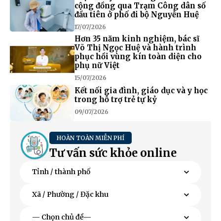
cộng đồng qua Trạm Công dân số
đầu tiên ở phố đi bộ Nguyễn Huệ
17/07/2026
Hơn 35 năm kinh nghiệm, bác sĩ
Võ Thị Ngọc Huệ và hành trình
phục hồi vùng kín toàn diện cho
phụ nữ Việt
15/07/2026
Kết nối gia đình, giáo dục và y học
trong hỗ trợ trẻ tự kỷ
09/07/2026
HOÀN TOÀN MIỄN PHÍ
Tư vấn sức khỏe online