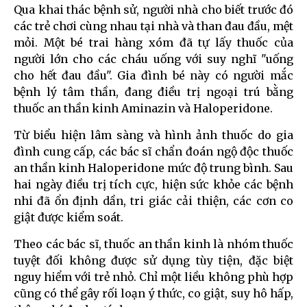
Qua khai thác bệnh sử, người nhà cho biết trước đó
các trẻ chơi cùng nhau tại nhà và than đau đầu, mệt
mỏi. Một bé trai hàng xóm đã tự lấy thuốc của
người lớn cho các cháu uống với suy nghĩ "uống
cho hết đau đầu". Gia đình bé này có người mắc
bệnh lý tâm thần, đang điều trị ngoại trú bằng
thuốc an thần kinh Aminazin và Haloperidone.
Từ biểu hiện lâm sàng và hình ảnh thuốc do gia
đình cung cấp, các bác sĩ chẩn đoán ngộ độc thuốc
an thần kinh Haloperidone mức độ trung bình. Sau
hai ngày điều trị tích cực, hiện sức khỏe các bệnh
nhi đã ổn định dần, tri giác cải thiện, các cơn co
giật được kiểm soát.
Theo các bác sĩ, thuốc an thần kinh là nhóm thuốc
tuyệt đối không được sử dụng tùy tiện, đặc biệt
nguy hiểm với trẻ nhỏ. Chỉ một liều không phù hợp
cũng có thể gây rối loạn ý thức, co giật, suy hô hấp,