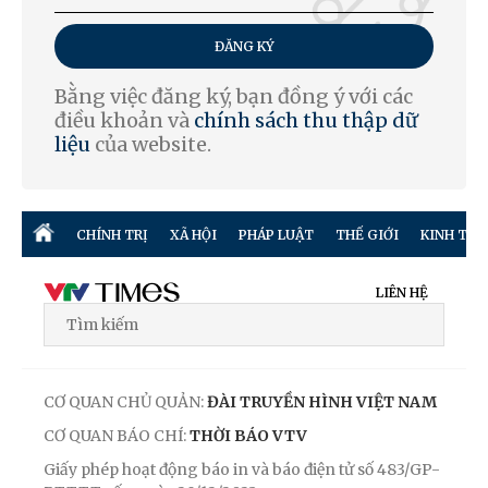
ĐĂNG KÝ
Bằng việc đăng ký, bạn đồng ý với các
điều khoản và
chính sách thu thập dữ
liệu
của website.
CHÍNH TRỊ
XÃ HỘI
PHÁP LUẬT
THẾ GIỚI
KINH TẾ
LIÊN HỆ
CƠ QUAN CHỦ QUẢN:
ĐÀI TRUYỀN HÌNH VIỆT NAM
CƠ QUAN BÁO CHÍ:
THỜI BÁO VTV
Giấy phép hoạt động báo in và báo điện tử số 483/GP-