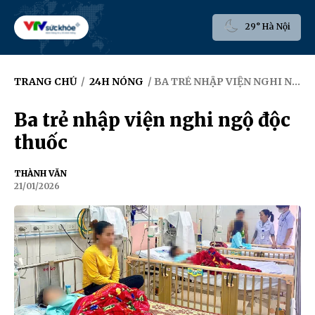
29° Hà Nội
TRANG CHỦ
/
24H NÓNG
/ BA TRẺ NHẬP VIỆN NGHI NGỘ ĐỘC THUỐC
Ba trẻ nhập viện nghi ngộ độc
thuốc
THÀNH VĂN
21/01/2026