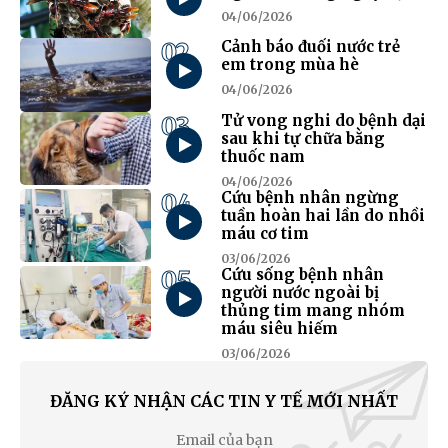
04/06/2026
02
Cảnh báo đuối nước trẻ
em trong mùa hè
04/06/2026
03
Tử vong nghi do bệnh dại
sau khi tự chữa bằng
thuốc nam
04/06/2026
04
Cứu bệnh nhân ngừng
tuần hoàn hai lần do nhồi
máu cơ tim
03/06/2026
05
Cứu sống bệnh nhân
người nước ngoài bị
thủng tim mang nhóm
máu siêu hiếm
03/06/2026
ĐĂNG KÝ NHẬN CÁC TIN Y TẾ MỚI NHẤT