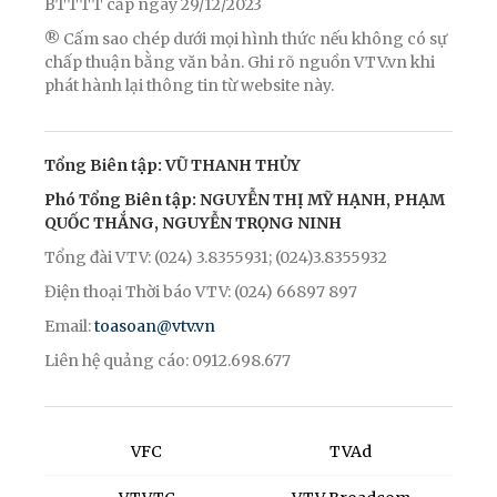
BTTTT cấp ngày 29/12/2023
® Cấm sao chép dưới mọi hình thức nếu không có sự
chấp thuận bằng văn bản. Ghi rõ nguồn VTV.vn khi
phát hành lại thông tin từ website này.
Tổng Biên tập: VŨ THANH THỦY
Phó Tổng Biên tập: NGUYỄN THỊ MỸ HẠNH, PHẠM
QUỐC THẮNG, NGUYỄN TRỌNG NINH
Tổng đài VTV: (024) 3.8355931; (024)3.8355932
Điện thoại Thời báo VTV: (024) 66897 897
Email:
toasoan@vtv.vn
Liên hệ quảng cáo: 0912.698.677
VFC
TVAd