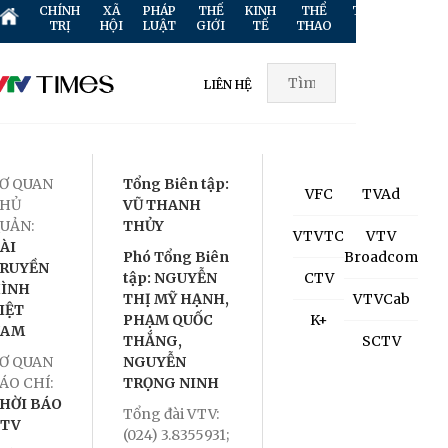
CHÍNH
XÃ
PHÁP
THẾ
KINH
THỂ
TRUYỀN
GIẢ
TRỊ
HỘI
LUẬT
GIỚI
TẾ
THAO
HÌNH
TR
LIÊN HỆ
Ơ QUAN
Tổng Biên tập:
VFC
TVAd
HỦ
VŨ THANH
UẢN:
THỦY
VTVTC
VTV
ÀI
Phó Tổng Biên
Broadcom
RUYỀN
tập: NGUYỄN
CTV
ÌNH
THỊ MỸ HẠNH,
VTVCab
IỆT
PHẠM QUỐC
K+
NAM
THẮNG,
SCTV
Ơ QUAN
NGUYỄN
ÁO CHÍ:
TRỌNG NINH
HỜI BÁO
Tổng đài VTV:
TV
(024) 3.8355931;