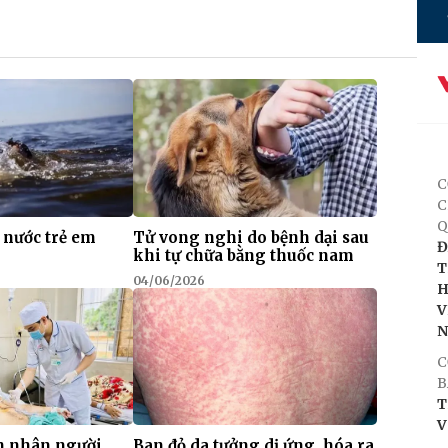
C
C
Q
 nước trẻ em
Tử vong nghi do bệnh dại sau
Đ
khi tự chữa bằng thuốc nam
T
04/06/2026
H
V
C
B
T
V
h nhân người
Ban đỏ da tưởng dị ứng, hóa ra