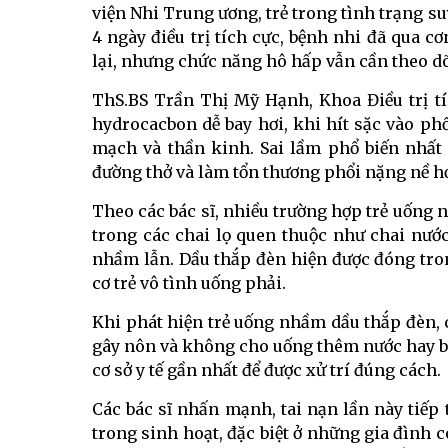
viện Nhi Trung ương, trẻ trong tình trạng su
4 ngày điều trị tích cực, bệnh nhi đã qua cơ
lại, nhưng chức năng hô hấp vẫn cần theo dõ
ThS.BS Trần Thị Mỹ Hạnh, Khoa Điều trị tí
hydrocacbon dễ bay hơi, khi hít sặc vào phổ
mạch và thần kinh. Sai lầm phổ biến nhất
đường thở và làm tổn thương phổi nặng nề h
Theo các bác sĩ, nhiều trường hợp trẻ uống 
trong các chai lọ quen thuộc như chai nước,
nhầm lẫn. Dầu thắp đèn hiện được đóng tro
cơ trẻ vô tình uống phải.
Khi phát hiện trẻ uống nhầm dầu thắp đèn, 
gây nôn và không cho uống thêm nước hay bất
cơ sở y tế gần nhất để được xử trí đúng cách.
Các bác sĩ nhấn mạnh, tai nạn lần này tiếp
trong sinh hoạt, đặc biệt ở những gia đình có