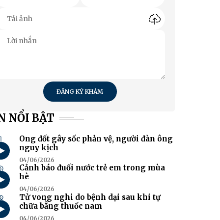
ĐĂNG KÝ KHÁM
N NỔI BẬT
1
Ong đốt gây sốc phản vệ, người đàn ông
nguy kịch
04/06/2026
2
Cảnh báo đuối nước trẻ em trong mùa
hè
04/06/2026
3
Tử vong nghi do bệnh dại sau khi tự
chữa bằng thuốc nam
04/06/2026