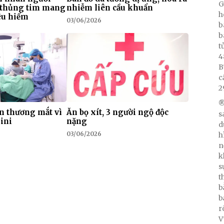
G
ị thủng tim mang
nhiễm liên cầu khuẩn
h
êu hiếm
03/06/2026
b
b
t
4
B
c
2
®
n thương mắt vì
Ăn bọ xít, 3 người ngộ độc
s
ini
nặng
d
03/06/2026
h
n
k
s
t
b
b
r
V