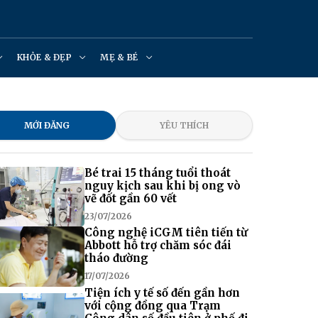
KHỎE & ĐẸP
MẸ & BÉ
MỚI ĐĂNG
YÊU THÍCH
Bé trai 15 tháng tuổi thoát
nguy kịch sau khi bị ong vò
vẽ đốt gần 60 vết
23/07/2026
Công nghệ iCGM tiên tiến từ
Abbott hỗ trợ chăm sóc đái
tháo đường
17/07/2026
Tiện ích y tế số đến gần hơn
với cộng đồng qua Trạm