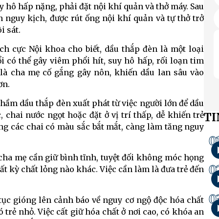
y hô hấp nặng, phải đặt nội khí quản và thở máy. Sau
n nguy kịch, được rút ống nội khí quản và tự thở trở
i sát.
ch cực Nội khoa cho biết, dầu thắp đèn là một loại
i có thể gây viêm phổi hít, suy hô hấp, rối loạn tim
 là cha mẹ cố gắng gây nôn, khiến dầu lan sâu vào
ơn.
nhầm dầu thắp đèn xuất phát từ việc người lớn để dầu
 chai nước ngọt hoặc đặt ở vị trí thấp, dễ khiến trẻ
TI
ng các chai có màu sắc bắt mắt, càng làm tăng nguy
0
cha mẹ cần giữ bình tĩnh, tuyệt đối không móc họng
0
 kỳ chất lỏng nào khác. Việc cần làm là đưa trẻ đến
0
 tục gióng lên cảnh báo về nguy cơ ngộ độc hóa chất
 trẻ nhỏ. Việc cất giữ hóa chất ở nơi cao, có khóa an