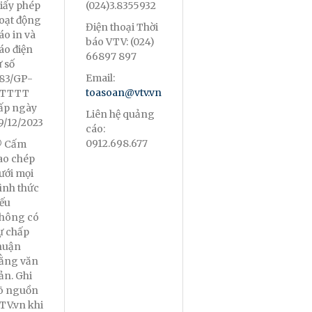
iấy phép
(024)3.8355932
oạt động
Điện thoại Thời
áo in và
báo VTV: (024)
áo điện
66897 897
ử số
Email:
83/GP-
toasoan@vtv.vn
TTTT
ấp ngày
Liên hệ quảng
9/12/2023
cáo:
0912.698.677
 Cấm
ao chép
ưới mọi
ình thức
ếu
hông có
ự chấp
huận
ằng văn
ản. Ghi
õ nguồn
TV.vn khi