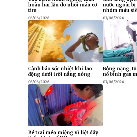
hoàn hai lần do nhồi máu cơ
nước ngoài b
tim
nhóm máu si
03/06/2026
03/06/2026
Cảnh báo sốc nhiệt khi lao
Bỏng nặng, tổ
động dưới trời nắng nóng
nổ bình gas m
03/06/2026
03/06/2026
Bé trai méo miệng vì liệt dây