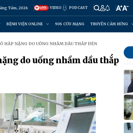
VIDEO
PODCAST
háng Tám, 2026
BỆNH VIỆN ONLINE
90S CỨU MẠNG
TRUYỀN CẢM HỨNG
Y HÔ HẤP NẶNG DO UỐNG NHẦM DẦU THẮP ĐÈN
p nặng do uống nhầm dầu thắp