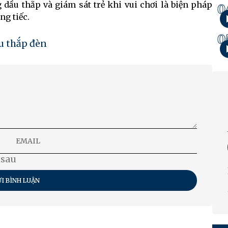
 dầu thắp và giám sát trẻ khi vui chơi là biện pháp
0
ng tiếc.
0
u thắp đèn
 sau
I BÌNH LUẬN