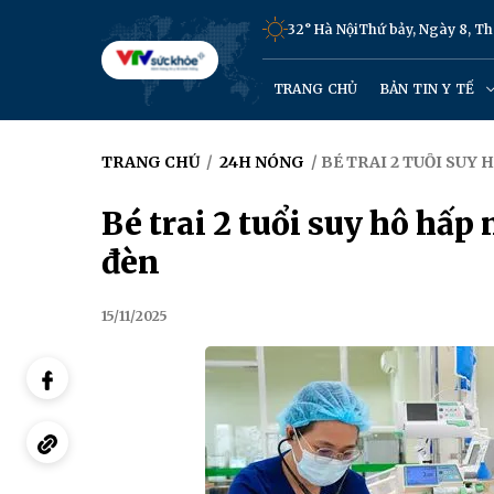
32° Hà Nội
Thứ bảy, Ngày 8, T
TRANG CHỦ
BẢN TIN Y TẾ
TRANG CHỦ
/
24H NÓNG
/ BÉ TRAI 2 TUỔI SU
Bé trai 2 tuổi suy hô hấ
đèn
15/11/2025