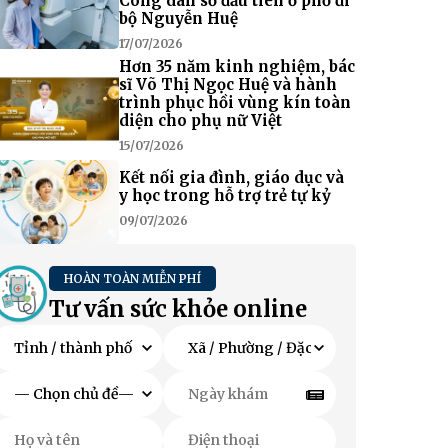
Công dân số đầu tiên ở phố đi
bộ Nguyễn Huệ
17/07/2026
Hơn 35 năm kinh nghiệm, bác
sĩ Võ Thị Ngọc Huệ và hành
trình phục hồi vùng kín toàn
diện cho phụ nữ Việt
15/07/2026
Kết nối gia đình, giáo dục và
y học trong hỗ trợ trẻ tự kỷ
09/07/2026
HOÀN TOÀN MIỄN PHÍ
Tư vấn sức khỏe online