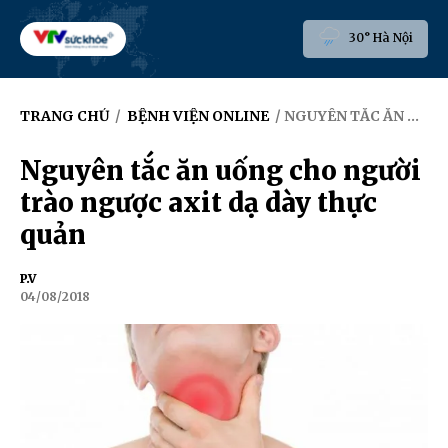
30° Hà Nội
TRANG CHỦ
/
BỆNH VIỆN ONLINE
/ NGUYÊN TẮC ĂN UỐNG CHO NGƯỜI TRÀO NGƯỢC AXIT DẠ DÀY THỰC QUẢN
Nguyên tắc ăn uống cho người
trào ngược axit dạ dày thực
quản
P.V
04/08/2018