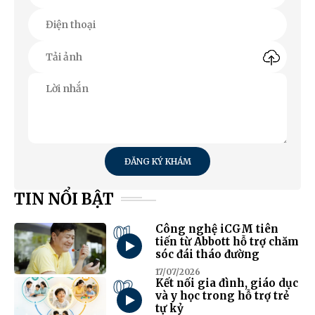
ĐĂNG KÝ KHÁM
TIN NỔI BẬT
01
Công nghệ iCGM tiên
tiến từ Abbott hỗ trợ chăm
sóc đái tháo đường
17/07/2026
02
Kết nối gia đình, giáo dục
và y học trong hỗ trợ trẻ
tự kỷ