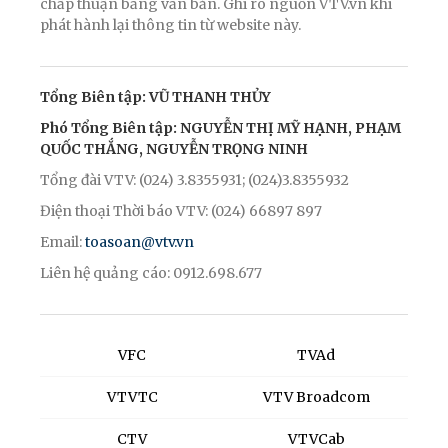
chấp thuận bằng văn bản. Ghi rõ nguồn VTV.vn khi
phát hành lại thông tin từ website này.
Tổng Biên tập: VŨ THANH THỦY
Phó Tổng Biên tập: NGUYỄN THỊ MỸ HẠNH, PHẠM
QUỐC THẮNG, NGUYỄN TRỌNG NINH
Tổng đài VTV: (024) 3.8355931; (024)3.8355932
Điện thoại Thời báo VTV: (024) 66897 897
Email:
toasoan@vtv.vn
Liên hệ quảng cáo: 0912.698.677
VFC
TVAd
VTVTC
VTV Broadcom
CTV
VTVCab