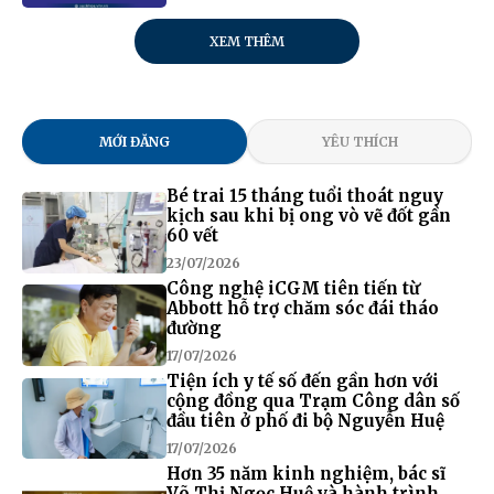
XEM THÊM
MỚI ĐĂNG
YÊU THÍCH
Bé trai 15 tháng tuổi thoát nguy
kịch sau khi bị ong vò vẽ đốt gần
60 vết
23/07/2026
Công nghệ iCGM tiên tiến từ
Abbott hỗ trợ chăm sóc đái tháo
đường
17/07/2026
Tiện ích y tế số đến gần hơn với
cộng đồng qua Trạm Công dân số
đầu tiên ở phố đi bộ Nguyễn Huệ
17/07/2026
Hơn 35 năm kinh nghiệm, bác sĩ
Võ Thị Ngọc Huệ và hành trình