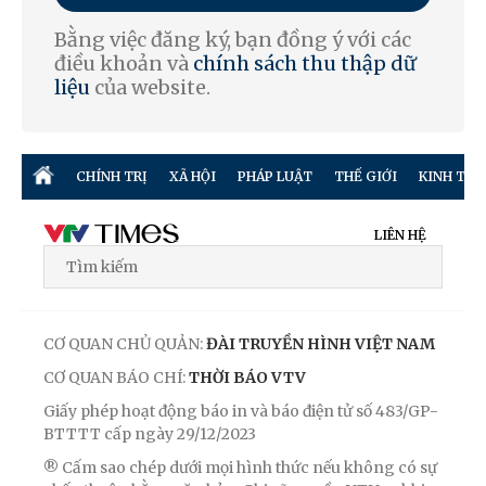
Bằng việc đăng ký, bạn đồng ý với các
điều khoản và
chính sách thu thập dữ
liệu
của website.
CHÍNH TRỊ
XÃ HỘI
PHÁP LUẬT
THẾ GIỚI
KINH TẾ
LIÊN HỆ
CƠ QUAN CHỦ QUẢN:
ĐÀI TRUYỀN HÌNH VIỆT NAM
CƠ QUAN BÁO CHÍ:
THỜI BÁO VTV
Giấy phép hoạt động báo in và báo điện tử số 483/GP-
BTTTT cấp ngày 29/12/2023
® Cấm sao chép dưới mọi hình thức nếu không có sự