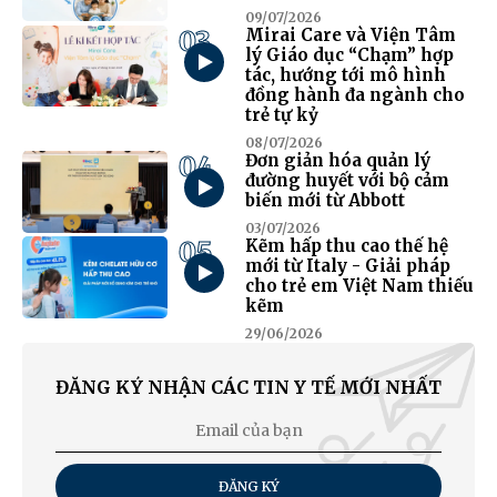
09/07/2026
03
Mirai Care và Viện Tâm
lý Giáo dục “Chạm” hợp
tác, hướng tới mô hình
đồng hành đa ngành cho
trẻ tự kỷ
08/07/2026
04
Đơn giản hóa quản lý
đường huyết với bộ cảm
biến mới từ Abbott
03/07/2026
05
Kẽm hấp thu cao thế hệ
mới từ Italy - Giải pháp
cho trẻ em Việt Nam thiếu
kẽm
29/06/2026
ĐĂNG KÝ NHẬN CÁC TIN Y TẾ MỚI NHẤT
ĐĂNG KÝ