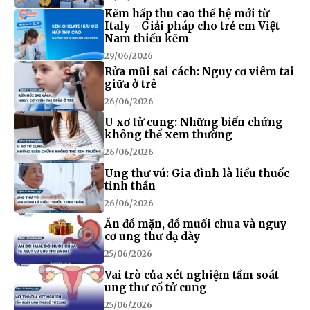
Kẽm hấp thu cao thế hệ mới từ
Italy - Giải pháp cho trẻ em Việt
Nam thiếu kẽm
29/06/2026
Rửa mũi sai cách: Nguy cơ viêm tai
giữa ở trẻ
26/06/2026
U xơ tử cung: Những biến chứng
không thể xem thường
26/06/2026
Ung thư vú: Gia đình là liều thuốc
tinh thần
26/06/2026
Ăn đồ mặn, đồ muối chua và nguy
cơ ung thư dạ dày
25/06/2026
Vai trò của xét nghiệm tầm soát
ung thư cổ tử cung
25/06/2026