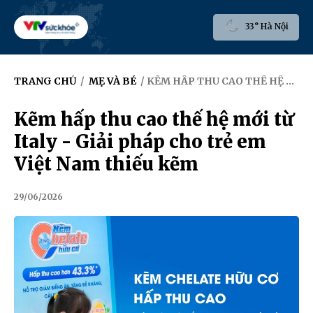
33° Hà Nội
TRANG CHỦ
/
MẸ VÀ BÉ
/ KẼM HẤP THU CAO THẾ HỆ MỚI TỪ ITALY - GIẢI PHÁP CHO TRẺ EM VIỆT NAM THIẾU KẼM
Kẽm hấp thu cao thế hệ mới từ
Italy - Giải pháp cho trẻ em
Việt Nam thiếu kẽm
29/06/2026