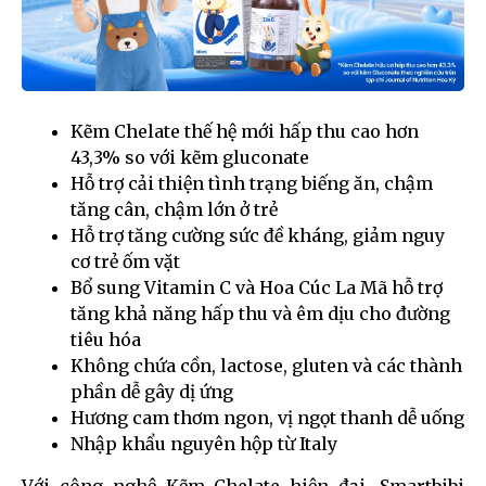
Kẽm Chelate thế hệ mới hấp thu cao hơn
43,3% so với kẽm gluconate
Hỗ trợ cải thiện tình trạng biếng ăn, chậm
tăng cân, chậm lớn ở trẻ
Hỗ trợ tăng cường sức đề kháng, giảm nguy
cơ trẻ ốm vặt
Bổ sung Vitamin C và Hoa Cúc La Mã hỗ trợ
tăng khả năng hấp thu và êm dịu cho đường
tiêu hóa
Không chứa cồn, lactose, gluten và các thành
phần dễ gây dị ứng
Hương cam thơm ngon, vị ngọt thanh dễ uống
Nhập khẩu nguyên hộp từ Italy
Với công nghệ Kẽm Chelate hiện đại, Smartbibi