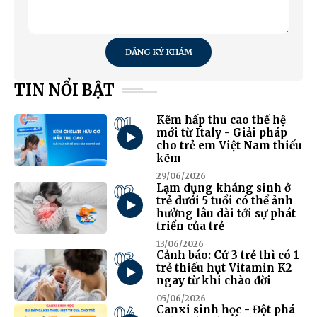
ĐĂNG KÝ KHÁM
TIN NỔI BẬT
01
Kẽm hấp thu cao thế hệ
mới từ Italy - Giải pháp
cho trẻ em Việt Nam thiếu
kẽm
29/06/2026
02
Lạm dụng kháng sinh ở
trẻ dưới 5 tuổi có thể ảnh
hưởng lâu dài tới sự phát
triển của trẻ
13/06/2026
03
Cảnh báo: Cứ 3 trẻ thì có 1
trẻ thiếu hụt Vitamin K2
ngay từ khi chào đời
05/06/2026
04
Canxi sinh học - Đột phá