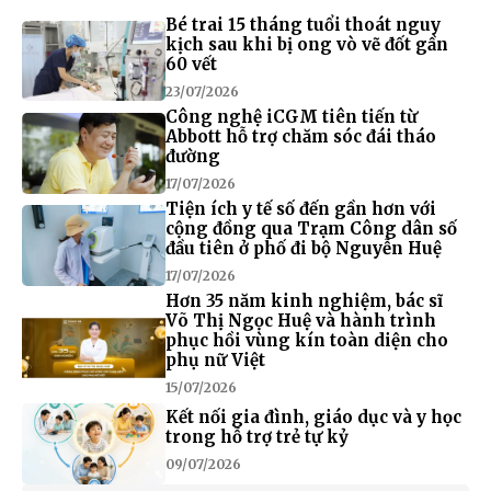
Bé trai 15 tháng tuổi thoát nguy
kịch sau khi bị ong vò vẽ đốt gần
60 vết
23/07/2026
Công nghệ iCGM tiên tiến từ
Abbott hỗ trợ chăm sóc đái tháo
đường
17/07/2026
Tiện ích y tế số đến gần hơn với
cộng đồng qua Trạm Công dân số
đầu tiên ở phố đi bộ Nguyễn Huệ
17/07/2026
Hơn 35 năm kinh nghiệm, bác sĩ
Võ Thị Ngọc Huệ và hành trình
phục hồi vùng kín toàn diện cho
phụ nữ Việt
15/07/2026
Kết nối gia đình, giáo dục và y học
trong hỗ trợ trẻ tự kỷ
09/07/2026