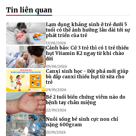
Tin liên quan
Lạm dụng kháng sinh ở trẻ dưới 5
tuổi có thể ảnh hưởng lâu dài tới sự
phát triển của trẻ
13/06/2026
Cảnh báo: Cứ 3 trẻ thì có 1 trẻ thiếu
hụt Vitamin K2 ngay từ khi chào
đời
05/06/2026
Canxi sinh học - Đột phá mới giúp
bù đắp canxi thiếu hụt từ sữa cho
trẻ
29/05/2026
Bé 2 tuổi biến chứng viêm não do
bệnh tay chân miệng
22/05/2026
Nuôi sống bé sinh cực non chỉ
nặng 600gram
21/05/2026