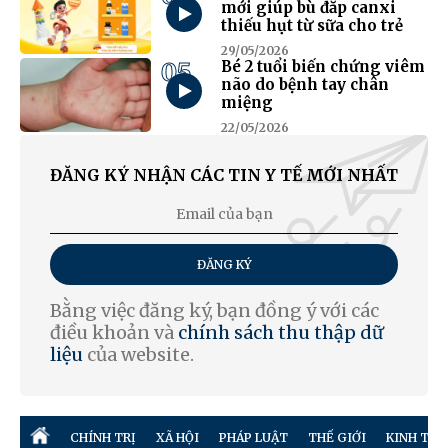
mới giúp bù đắp canxi
thiếu hụt từ sữa cho trẻ
29/05/2026
05
Bé 2 tuổi biến chứng viêm
não do bệnh tay chân
miệng
22/05/2026
ĐĂNG KÝ NHẬN CÁC TIN Y TẾ MỚI NHẤT
ĐĂNG KÝ
Bằng việc đăng ký, bạn đồng ý với các
điều khoản và
chính sách thu thập dữ
liệu
của website.
CHÍNH TRỊ
XÃ HỘI
PHÁP LUẬT
THẾ GIỚI
KINH TẾ