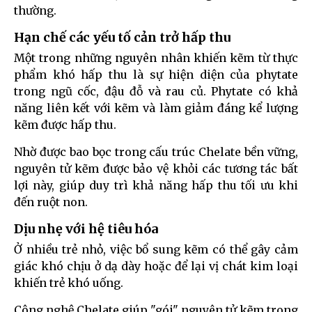
thường.
Hạn chế các yếu tố cản trở hấp thu
Một trong những nguyên nhân khiến kẽm từ thực
phẩm khó hấp thu là sự hiện diện của phytate
trong ngũ cốc, đậu đỗ và rau củ. Phytate có khả
năng liên kết với kẽm và làm giảm đáng kể lượng
kẽm được hấp thu.
Nhờ được bao bọc trong cấu trúc Chelate bền vững,
nguyên tử kẽm được bảo vệ khỏi các tương tác bất
lợi này, giúp duy trì khả năng hấp thu tối ưu khi
đến ruột non.
Dịu nhẹ với hệ tiêu hóa
Ở nhiều trẻ nhỏ, việc bổ sung kẽm có thể gây cảm
giác khó chịu ở dạ dày hoặc để lại vị chát kim loại
khiến trẻ khó uống.
Công nghệ Chelate giúp "gói" nguyên tử kẽm trong