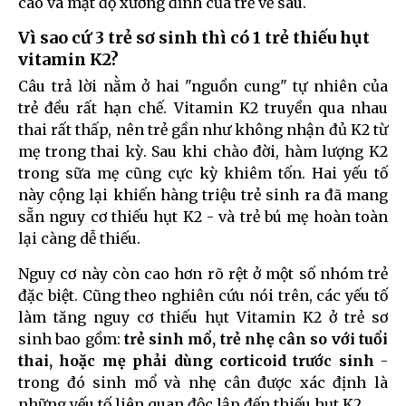
cao và mật độ xương đỉnh của trẻ về sau.
Vì sao cứ 3 trẻ sơ sinh thì có 1 trẻ thiếu hụt
vitamin K2?
Câu trả lời nằm ở hai "nguồn cung" tự nhiên của
trẻ đều rất hạn chế. Vitamin K2 truyền qua nhau
thai rất thấp, nên trẻ gần như không nhận đủ K2 từ
mẹ trong thai kỳ. Sau khi chào đời, hàm lượng K2
trong sữa mẹ cũng cực kỳ khiêm tốn. Hai yếu tố
này cộng lại khiến hàng triệu trẻ sinh ra đã mang
sẵn nguy cơ thiếu hụt K2 - và trẻ bú mẹ hoàn toàn
lại càng dễ thiếu.
Nguy cơ này còn cao hơn rõ rệt ở một số nhóm trẻ
đặc biệt. Cũng theo nghiên cứu nói trên, các yếu tố
làm tăng nguy cơ thiếu hụt Vitamin K2 ở trẻ sơ
sinh bao gồm:
trẻ sinh mổ, trẻ nhẹ cân so với tuổi
thai, hoặc mẹ phải dùng corticoid trước sinh
-
trong đó sinh mổ và nhẹ cân được xác định là
những yếu tố liên quan độc lập đến thiếu hụt K2.