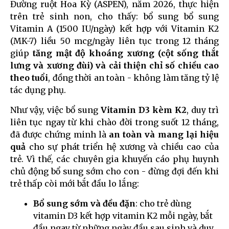
Đường ruột Hoa Kỳ (ASPEN), năm 2026, thực hiện
trên trẻ sinh non, cho thấy: bổ sung bổ sung
Vitamin A (1500 IU/ngày) kết hợp với Vitamin K2
(MK-7) liều 50 mcg/ngày liên tục trong 12 tháng
giúp
tăng mật độ khoáng xương (cột sống thắt
lưng và xương đùi) và cải thiện chỉ số chiều cao
theo tuổi
, đồng thời an toàn - không làm tăng tỷ lệ
tác dụng phụ.
Như vậy, việc bổ sung
Vitamin D3 kèm K2
, duy trì
liên tục ngay từ khi chào đời trong suốt 12 tháng,
đã được chứng minh là
an toàn và mang lại hiệu
quả
cho sự phát triển hệ xương và chiều cao của
trẻ. Vì thế, các chuyên gia khuyến cáo phụ huynh
chủ động bổ sung sớm cho con - đừng đợi đến khi
trẻ thấp còi mới bắt đầu lo lắng:
Bổ sung sớm và đều đặn
: cho trẻ dùng
vitamin D3 kết hợp vitamin K2 mỗi ngày, bắt
đầu ngay từ những ngày đầu sau sinh và duy