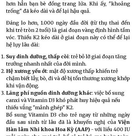
hơn hẳn bạn bè đồng trang lứa. Khi ấy, "khoảng
trống" đã kéo dài và để lại hậu quả.
Đáng lo hơn, 1.000 ngày đầu đời (từ thụ thai đến
khi trẻ tròn 2 tuổi) là giai đoạn vàng định hình tầm
vóc. Thiếu K2 kéo dài ở giai đoạn này có thể để lại
hệ lụy lâu dài:
Suy dinh dưỡng, thấp còi
: trẻ bỏ lỡ giai đoạn tăng
trưởng nhanh nhất của đời mình.
Hệ xương yếu ớt
: mật độ xương thấp khiến trẻ
chậm biết lẫy, bò, đi và dễ bị tổn thương xương khớp
khi vận động.
Lãng phí nguồn dinh dưỡng khác
: việc bổ sung
canxi và Vitamin D3 khó phát huy hiệu quả nếu
thiếu vắng "mảnh ghép" K2.
Bổ sung Vitamin D3 cho trẻ ngay từ những ngày
đầu sau sinh từ lâu đã là khuyến nghị của
Viện
Hàn lâm Nhi khoa Hoa Kỳ (AAP)
- với liều 400 IU