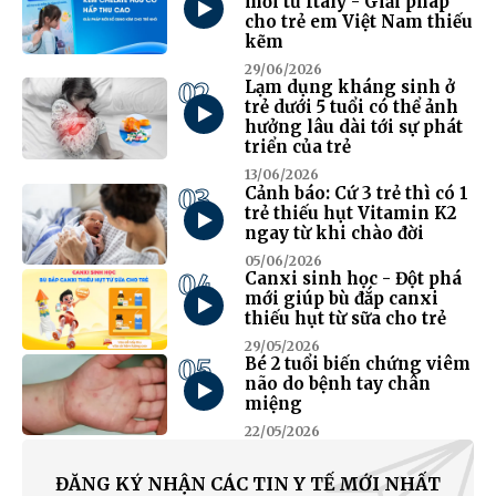
mới từ Italy - Giải pháp
cho trẻ em Việt Nam thiếu
kẽm
29/06/2026
02
Lạm dụng kháng sinh ở
trẻ dưới 5 tuổi có thể ảnh
hưởng lâu dài tới sự phát
triển của trẻ
13/06/2026
03
Cảnh báo: Cứ 3 trẻ thì có 1
trẻ thiếu hụt Vitamin K2
ngay từ khi chào đời
05/06/2026
04
Canxi sinh học - Đột phá
mới giúp bù đắp canxi
thiếu hụt từ sữa cho trẻ
29/05/2026
05
Bé 2 tuổi biến chứng viêm
não do bệnh tay chân
miệng
22/05/2026
ĐĂNG KÝ NHẬN CÁC TIN Y TẾ MỚI NHẤT