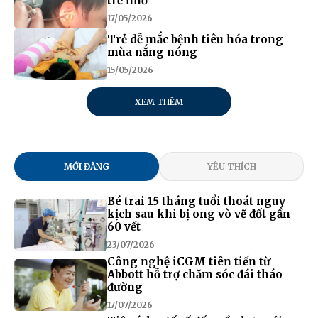
trẻ nhỏ
17/05/2026
Trẻ dễ mắc bệnh tiêu hóa trong
mùa nắng nóng
15/05/2026
XEM THÊM
MỚI ĐĂNG
YÊU THÍCH
Bé trai 15 tháng tuổi thoát nguy
kịch sau khi bị ong vò vẽ đốt gần
60 vết
23/07/2026
Công nghệ iCGM tiên tiến từ
Abbott hỗ trợ chăm sóc đái tháo
đường
17/07/2026