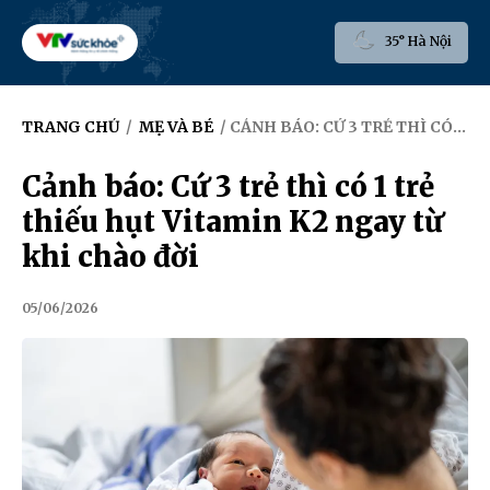
35° Hà Nội
TRANG CHỦ
/
MẸ VÀ BÉ
/ CẢNH BÁO: CỨ 3 TRẺ THÌ CÓ 1 TRẺ THIẾU HỤT VITAMIN K2 NGAY TỪ KHI CHÀO ĐỜI
Cảnh báo: Cứ 3 trẻ thì có 1 trẻ
thiếu hụt Vitamin K2 ngay từ
khi chào đời
05/06/2026