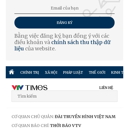
ĐĂNG KÝ
Bằng việc đăng ký, bạn đồng ý với các
điều khoản và
chính sách thu thập dữ
liệu
của website.
CHÍNH TRỊ
XÃ HỘI
PHÁP LUẬT
THẾ GIỚI
KINH TẾ
LIÊN HỆ
CƠ QUAN CHỦ QUẢN:
ĐÀI TRUYỀN HÌNH VIỆT NAM
CƠ QUAN BÁO CHÍ:
THỜI BÁO VTV