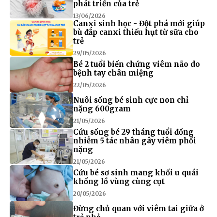
phát triển của trẻ
13/06/2026
Canxi sinh học - Đột phá mới giúp
bù đắp canxi thiếu hụt từ sữa cho
trẻ
29/05/2026
Bé 2 tuổi biến chứng viêm não do
bệnh tay chân miệng
22/05/2026
Nuôi sống bé sinh cực non chỉ
nặng 600gram
21/05/2026
Cứu sống bé 29 tháng tuổi đồng
nhiễm 5 tác nhân gây viêm phổi
nặng
21/05/2026
Cứu bé sơ sinh mang khối u quái
khổng lồ vùng cùng cụt
20/05/2026
Đừng chủ quan với viêm tai giữa ở