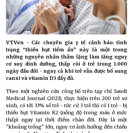
VTV.vn - Các chuyên gia y tế cảnh báo: tình
trạng “thiếu hụt tiềm ẩn” này là một trong
những nguyên nhân thầm lặng làm tăng nguy
cơ suy dinh dưỡng, thấp còi ở trẻ trong 1.000
ngày đầu đời - ngay cả khi trẻ vẫn được bổ sung
canxi và vitamin D3 đầy đủ.
Theo một nghiên cứu công bố trên tạp chí Saudi
Medical Journal (2023), thực hiện trên 200 trẻ sơ
sinh, có tới 33% số trẻ - tức cứ 3 trẻ thì có 1 trẻ - bị
thiếu hụt Vitamin K2 (nồng độ trong máu ở mức
thấp) ngay tại thời điểm chào đời. Đây là một
"khoảng trống" lớn, nguy cơ ảnh hưởng đến chiều