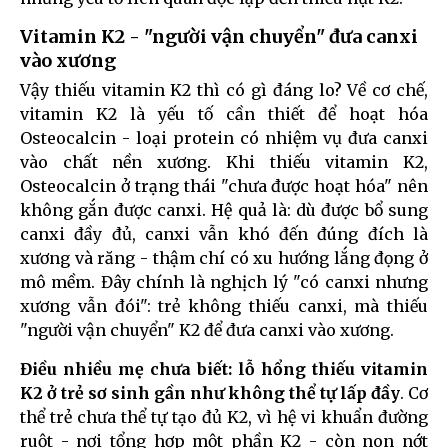
Vitamin K2 - "người vận chuyển" đưa canxi
vào xương
Vậy thiếu vitamin K2 thì có gì đáng lo? Về cơ chế,
vitamin K2 là yếu tố cần thiết để hoạt hóa
Osteocalcin - loại protein có nhiệm vụ đưa canxi
vào chất nền xương. Khi thiếu vitamin K2,
Osteocalcin ở trạng thái "chưa được hoạt hóa" nên
không gắn được canxi. Hệ quả là: dù được bổ sung
canxi đầy đủ, canxi vẫn khó đến đúng đích là
xương và răng - thậm chí có xu hướng lắng đọng ở
mô mềm. Đây chính là nghịch lý "có canxi nhưng
xương vẫn đói": trẻ không thiếu canxi, mà thiếu
"người vận chuyển" K2 để đưa canxi vào xương.
Điều nhiều mẹ chưa biết: lỗ hổng thiếu vitamin
K2 ở trẻ sơ sinh gần như không thể tự lấp đầy
. Cơ
thể trẻ chưa thể tự tạo đủ K2, vì hệ vi khuẩn đường
ruột - nơi tổng hợp một phần K2 - còn non nớt