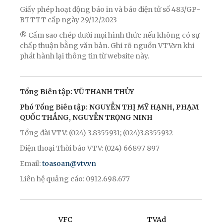
Giấy phép hoạt động báo in và báo điện tử số 483/GP-
BTTTT cấp ngày 29/12/2023
® Cấm sao chép dưới mọi hình thức nếu không có sự
chấp thuận bằng văn bản. Ghi rõ nguồn VTV.vn khi
phát hành lại thông tin từ website này.
Tổng Biên tập: VŨ THANH THỦY
Phó Tổng Biên tập: NGUYỄN THỊ MỸ HẠNH, PHẠM
QUỐC THẮNG, NGUYỄN TRỌNG NINH
Tổng đài VTV: (024) 3.8355931; (024)3.8355932
Điện thoại Thời báo VTV: (024) 66897 897
Email:
toasoan@vtv.vn
Liên hệ quảng cáo: 0912.698.677
VFC
TVAd