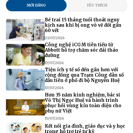
MỚI ĐĂNG
YÊU THÍCH
Bé trai 15 tháng tuổi thoát nguy
kịch sau khi bị ong vò vẽ đốt gần
60 vết
23/07/2026
Công nghệ iCGM tiên tiến từ
Abbott hỗ trợ chăm sóc đái tháo
đường
17/07/2026
Tiện ích y tế số đến gần hơn với
cộng đồng qua Trạm Công dân số
đầu tiên ở phố đi bộ Nguyễn Huệ
17/07/2026
Hơn 35 năm kinh nghiệm, bác sĩ
Võ Thị Ngọc Huệ và hành trình
phục hồi vùng kín toàn diện cho
phụ nữ Việt
15/07/2026
Kết nối gia đình, giáo dục và y học
trong hỗ trợ trẻ tự kỷ