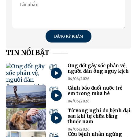
ĐĂNG KÝ KHÁM
TIN NỔI BẬT
01
Ong đốt gây sốc phản vệ,
người đàn ông nguy kịch
04/06/2026
02
Cảnh báo đuối nước trẻ
em trong mùa hè
04/06/2026
03
Tử vong nghi do bệnh dại
sau khi tự chữa bằng
thuốc nam
04/06/2026
04
Cứu bệnh nhân ngừng