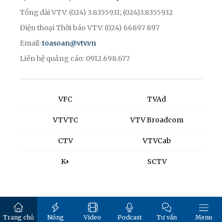
Tổng đài VTV: (024) 3.8355931; (024)3.8355932
Điện thoại Thời báo VTV: (024) 66897 897
Email:
toasoan@vtv.vn
Liên hệ quảng cáo: 0912.698.677
VFC
TVAd
VTVTC
VTV Broadcom
CTV
VTVCab
K+
SCTV
Trang chủ
Nóng
Video
Podcast
Tư vấn
Menu