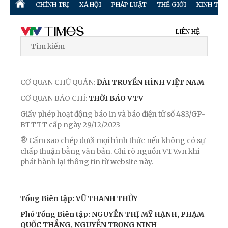
CHÍNH TRỊ
XÃ HỘI
PHÁP LUẬT
THẾ GIỚI
KINH TẾ
LIÊN HỆ
CƠ QUAN CHỦ QUẢN:
ĐÀI TRUYỀN HÌNH VIỆT NAM
CƠ QUAN BÁO CHÍ:
THỜI BÁO VTV
Giấy phép hoạt động báo in và báo điện tử số 483/GP-
BTTTT cấp ngày 29/12/2023
® Cấm sao chép dưới mọi hình thức nếu không có sự
chấp thuận bằng văn bản. Ghi rõ nguồn VTV.vn khi
phát hành lại thông tin từ website này.
Tổng Biên tập: VŨ THANH THỦY
Phó Tổng Biên tập: NGUYỄN THỊ MỸ HẠNH, PHẠM
QUỐC THẮNG, NGUYỄN TRỌNG NINH