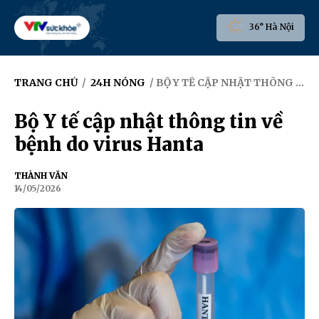
36° Hà Nội
TRANG CHỦ
/
24H NÓNG
/ BỘ Y TẾ CẬP NHẬT THÔNG TIN VỀ BỆNH DO VIRUS HANTA
Bộ Y tế cập nhật thông tin về
bệnh do virus Hanta
THÀNH VĂN
14/05/2026