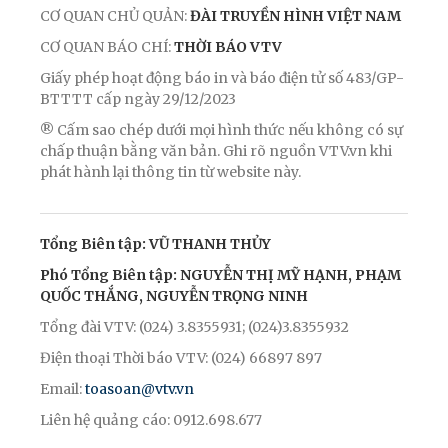
CƠ QUAN CHỦ QUẢN:
ĐÀI TRUYỀN HÌNH VIỆT NAM
CƠ QUAN BÁO CHÍ:
THỜI BÁO VTV
Giấy phép hoạt động báo in và báo điện tử số 483/GP-
BTTTT cấp ngày 29/12/2023
® Cấm sao chép dưới mọi hình thức nếu không có sự
chấp thuận bằng văn bản. Ghi rõ nguồn VTV.vn khi
phát hành lại thông tin từ website này.
Tổng Biên tập: VŨ THANH THỦY
Phó Tổng Biên tập: NGUYỄN THỊ MỸ HẠNH, PHẠM
QUỐC THẮNG, NGUYỄN TRỌNG NINH
Tổng đài VTV: (024) 3.8355931; (024)3.8355932
Điện thoại Thời báo VTV: (024) 66897 897
Email:
toasoan@vtv.vn
Liên hệ quảng cáo: 0912.698.677