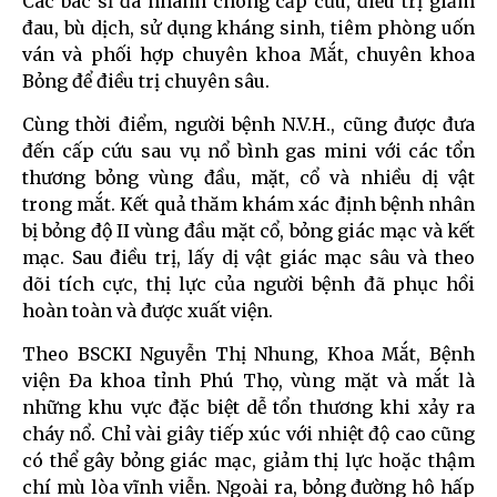
Các bác sĩ đã nhanh chóng cấp cứu, điều trị giảm
đau, bù dịch, sử dụng kháng sinh, tiêm phòng uốn
ván và phối hợp chuyên khoa Mắt, chuyên khoa
Bỏng để điều trị chuyên sâu.
Cùng thời điểm, người bệnh N.V.H., cũng được đưa
đến cấp cứu sau vụ nổ bình gas mini với các tổn
thương bỏng vùng đầu, mặt, cổ và nhiều dị vật
trong mắt. Kết quả thăm khám xác định bệnh nhân
bị bỏng độ II vùng đầu mặt cổ, bỏng giác mạc và kết
mạc. Sau điều trị, lấy dị vật giác mạc sâu và theo
dõi tích cực, thị lực của người bệnh đã phục hồi
hoàn toàn và được xuất viện.
Theo BSCKI Nguyễn Thị Nhung, Khoa Mắt, Bệnh
viện Đa khoa tỉnh Phú Thọ, vùng mặt và mắt là
những khu vực đặc biệt dễ tổn thương khi xảy ra
cháy nổ. Chỉ vài giây tiếp xúc với nhiệt độ cao cũng
có thể gây bỏng giác mạc, giảm thị lực hoặc thậm
chí mù lòa vĩnh viễn. Ngoài ra, bỏng đường hô hấp