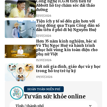
Công nghệ iCGM tiên tiến từ
Abbott hỗ trợ chăm sóc đái tháo
đường
17/07/2026
Tiện ích y tế số đến gần hơn với
cộng đồng qua Trạm Công dân số
đầu tiên ở phố đi bộ Nguyễn Huệ
17/07/2026
Hơn 35 năm kinh nghiệm, bác sĩ
Võ Thị Ngọc Huệ và hành trình
phục hồi vùng kín toàn diện cho
phụ nữ Việt
15/07/2026
Kết nối gia đình, giáo dục và y học
trong hỗ trợ trẻ tự kỷ
09/07/2026
HOÀN TOÀN MIỄN PHÍ
Tư vấn sức khỏe online