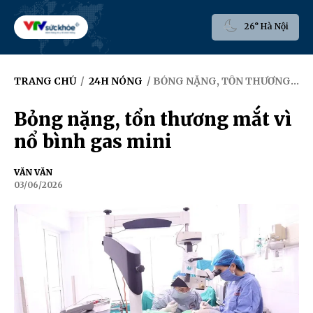
26° Hà Nội
TRANG CHỦ
/
24H NÓNG
/ BỎNG NẶNG, TỔN THƯƠNG MẮT VÌ NỔ BÌNH GAS MINI
Bỏng nặng, tổn thương mắt vì
nổ bình gas mini
VĂN VĂN
03/06/2026