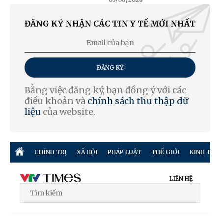
03/06/2026
ĐĂNG KÝ NHẬN CÁC TIN Y TẾ MỚI NHẤT
ĐĂNG KÝ
Bằng việc đăng ký, bạn đồng ý với các
điều khoản và
chính sách thu thập dữ
liệu
của website.
CHÍNH TRỊ
XÃ HỘI
PHÁP LUẬT
THẾ GIỚI
KINH TẾ
LIÊN HỆ