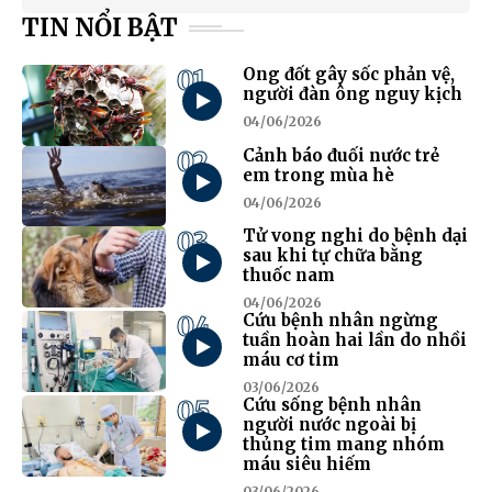
TIN NỔI BẬT
01
Ong đốt gây sốc phản vệ,
người đàn ông nguy kịch
04/06/2026
02
Cảnh báo đuối nước trẻ
em trong mùa hè
04/06/2026
03
Tử vong nghi do bệnh dại
sau khi tự chữa bằng
thuốc nam
04/06/2026
04
Cứu bệnh nhân ngừng
tuần hoàn hai lần do nhồi
máu cơ tim
03/06/2026
05
Cứu sống bệnh nhân
người nước ngoài bị
thủng tim mang nhóm
máu siêu hiếm