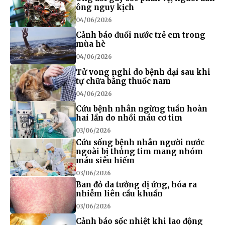
ông nguy kịch
04/06/2026
Cảnh báo đuối nước trẻ em trong
mùa hè
04/06/2026
Tử vong nghi do bệnh dại sau khi
tự chữa bằng thuốc nam
04/06/2026
Cứu bệnh nhân ngừng tuần hoàn
hai lần do nhồi máu cơ tim
03/06/2026
Cứu sống bệnh nhân người nước
ngoài bị thủng tim mang nhóm
máu siêu hiếm
03/06/2026
Ban đỏ da tưởng dị ứng, hóa ra
nhiễm liên cầu khuẩn
03/06/2026
Cảnh báo sốc nhiệt khi lao động