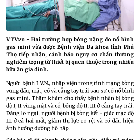
VTV.vn - Hai trường hợp bỏng nặng do nổ bình
gas mini vừa được Bệnh viện Đa khoa tỉnh Phú
Thọ tiếp nhận, cảnh báo nguy cơ chấn thương
nghiêm trọng từ thiết bị quen thuộc trong nhiều
bữa ăn gia đình.
Người bệnh L.V.N., nhập viện trong tình trạng bỏng
vùng đầu, mặt, cổ và cẳng tay trái sau sự cố nổ bình
gas mini. Thăm khám cho thấy bệnh nhân bị bỏng
độ I, II vùng mặt và cổ; bỏng độ II, III ở cẳng tay trái.
Đáng lo ngại, người bệnh bị bỏng kết - giác mạc độ
III ở cả hai mắt, giảm thị lực rõ rệt và có dấu hiệu
ảnh hưởng đường hô hấp.