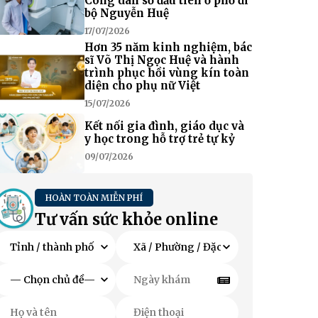
Công dân số đầu tiên ở phố đi
bộ Nguyễn Huệ
17/07/2026
Hơn 35 năm kinh nghiệm, bác
sĩ Võ Thị Ngọc Huệ và hành
trình phục hồi vùng kín toàn
diện cho phụ nữ Việt
15/07/2026
Kết nối gia đình, giáo dục và
y học trong hỗ trợ trẻ tự kỷ
09/07/2026
HOÀN TOÀN MIỄN PHÍ
Tư vấn sức khỏe online