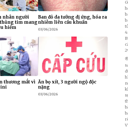
G
h
b
h nhân người
Ban đỏ da tưởng dị ứng, hóa ra
b
ị thủng tim mang
nhiễm liên cầu khuẩn
t
êu hiếm
03/06/2026
4
B
c
2
®
s
d
h
n thương mắt vì
Ăn bọ xít, 3 người ngộ độc
n
ini
nặng
k
03/06/2026
s
t
b
b
r
V