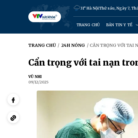
31° Hà Nội
Thứ sáu, Ngày 7, T
TRANG CHỦ
BẢN TIN Y TẾ
TRANG CHỦ
/
24H NÓNG
/ CẨN TRỌNG VỚI TAI
Cẩn trọng với tai nạn tro
VŨ NHI
09/12/2025