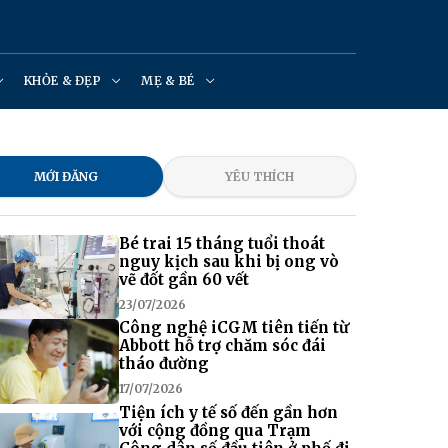
KHỎE & ĐẸP
MẸ & BÉ
MỚI ĐĂNG
YÊU THÍCH
Bé trai 15 tháng tuổi thoát
nguy kịch sau khi bị ong vò
vẽ đốt gần 60 vết
23/07/2026
Công nghệ iCGM tiên tiến từ
Abbott hỗ trợ chăm sóc đái
tháo đường
17/07/2026
Tiện ích y tế số đến gần hơn
với cộng đồng qua Trạm