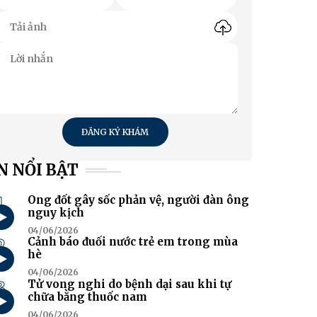
ĐĂNG KÝ KHÁM
N NỔI BẬT
1
Ong đốt gây sốc phản vệ, người đàn ông
nguy kịch
04/06/2026
2
Cảnh báo đuối nước trẻ em trong mùa
hè
04/06/2026
3
Tử vong nghi do bệnh dại sau khi tự
chữa bằng thuốc nam
04/06/2026