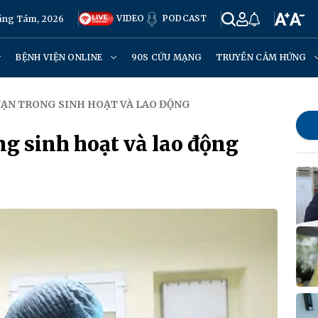
VIDEO
PODCAST
háng Tám, 2026
BỆNH VIỆN ONLINE
90S CỨU MẠNG
TRUYỀN CẢM HỨNG
 NẠN TRONG SINH HOẠT VÀ LAO ĐỘNG
ng sinh hoạt và lao động