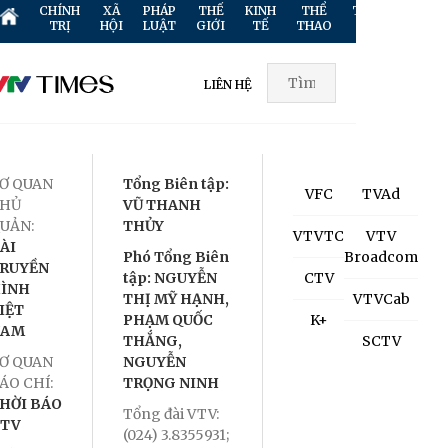
CHÍNH
XÃ
PHÁP
THẾ
KINH
THỂ
TRUYỀN
GIẢ
TRỊ
HỘI
LUẬT
GIỚI
TẾ
THAO
HÌNH
TR
LIÊN HỆ
Ơ QUAN
Tổng Biên tập:
VFC
TVAd
HỦ
VŨ THANH
UẢN:
THỦY
VTVTC
VTV
ÀI
Phó Tổng Biên
Broadcom
RUYỀN
tập: NGUYỄN
CTV
ÌNH
THỊ MỸ HẠNH,
VTVCab
IỆT
PHẠM QUỐC
K+
NAM
THẮNG,
SCTV
Ơ QUAN
NGUYỄN
ÁO CHÍ:
TRỌNG NINH
HỜI BÁO
Tổng đài VTV:
TV
(024) 3.8355931;