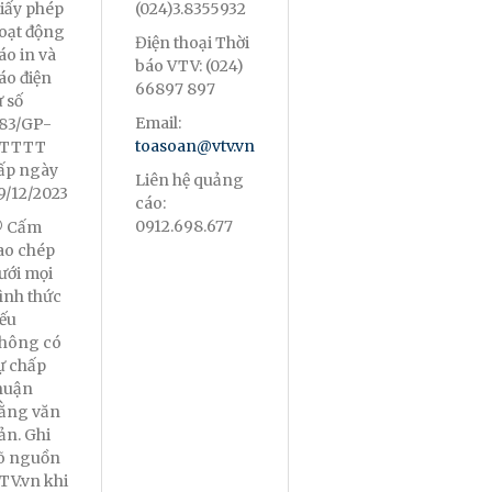
iấy phép
(024)3.8355932
oạt động
Điện thoại Thời
áo in và
báo VTV: (024)
áo điện
66897 897
ử số
Email:
83/GP-
toasoan@vtv.vn
TTTT
ấp ngày
Liên hệ quảng
9/12/2023
cáo:
0912.698.677
 Cấm
ao chép
ưới mọi
ình thức
ếu
hông có
ự chấp
huận
ằng văn
ản. Ghi
õ nguồn
TV.vn khi