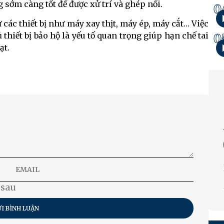
g sớm càng tốt để được xử trí và ghép nối.
0
các thiết bị như máy xay thịt, máy ép, máy cắt… Việc
thiết bị bảo hộ là yếu tố quan trọng giúp hạn chế tai
0
ạt.
 sau
I BÌNH LUẬN