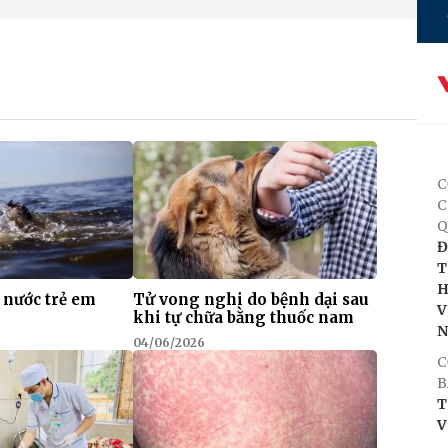
C
C
Q
Đ
T
H
 nước trẻ em
Tử vong nghi do bệnh dại sau
V
khi tự chữa bằng thuốc nam
04/06/2026
C
B
T
V