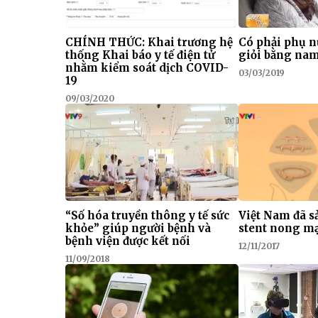
CHÍNH THỨC: Khai trương hệ
Có phải phụ n
thống Khai báo y tế điện tử
giỏi bằng nam
nhằm kiểm soát dịch COVID-
03/03/2019
19
09/03/2020
“Số hóa truyền thông y tế sức
Việt Nam đã s
khỏe” giúp người bệnh và
stent nong m
bệnh viện được kết nối
12/11/2017
11/09/2018