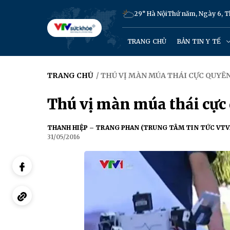
29° Hà Nội
Thứ năm, Ngày 6, 
TRANG CHỦ
BẢN TIN Y TẾ
TRANG CHỦ
/ THÚ VỊ MÀN MÚA THÁI CỰC QUYỀ
Thú vị màn múa thái cực 
THANH HIỆP – TRANG PHAN (TRUNG TÂM TIN TỨC VTV
31/05/2016