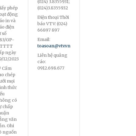
(024) 3.8355931;
iấy phép
(024)3.8355932
oạt động
Điện thoại Thời
áo in và
báo VTV: (024)
áo điện
66897 897
ử số
Email:
83/GP-
toasoan@vtv.vn
TTTT
ấp ngày
Liên hệ quảng
9/12/2023
cáo:
0912.698.677
 Cấm
ao chép
ưới mọi
ình thức
ếu
hông có
ự chấp
huận
ằng văn
ản. Ghi
õ nguồn