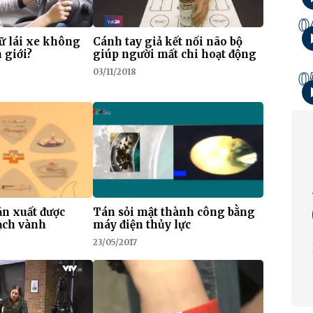
0
ữ lái xe không
Cánh tay giả kết nối não bộ
 giới?
giúp người mất chi hoạt động
03/11/2018
0
ản xuất được
Tán sỏi mật thành công bằng
ạch vành
máy điện thủy lực
23/05/2017