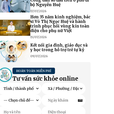
Công dân số đầu tiên ở phố đi
bộ Nguyễn Huệ
17/07/2026
Hơn 35 năm kinh nghiệm, bác
sĩ Võ Thị Ngọc Huệ và hành
trình phục hồi vùng kín toàn
diện cho phụ nữ Việt
15/07/2026
Kết nối gia đình, giáo dục và
y học trong hỗ trợ trẻ tự kỷ
09/07/2026
HOÀN TOÀN MIỄN PHÍ
Tư vấn sức khỏe online