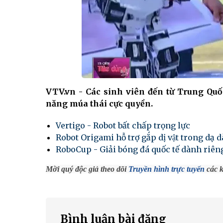
VTV.vn - Các sinh viên đến từ Trung Quố
năng múa thái cực quyền.
Vertigo - Robot bất chấp trọng lực
Robot Origami hỗ trợ gắp dị vật trong dạ d
RoboCup - Giải bóng đá quốc tế dành riên
Mời quý độc giả theo dõi
Truyền hình trực tuyến
các k
Bình luận bài đăng