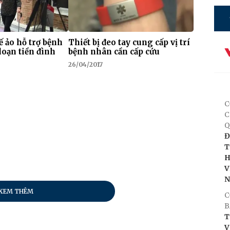
tế ảo hỗ trợ bệnh
Thiết bị đeo tay cung cấp vị trí
loạn tiền đình
bệnh nhân cần cấp cứu
26/04/2017
C
C
Q
Đ
T
H
V
XEM THÊM
C
B
T
V