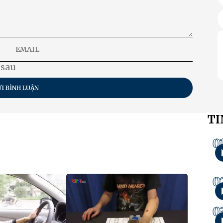
 sau
I BÌNH LUẬN
TI
0
0
0