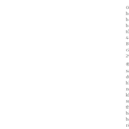
G
h
b
b
t
4
B
c
2
®
s
d
h
n
k
s
t
b
b
r