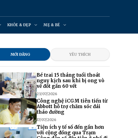
KHỎE & ĐẸP
MẸ & BÉ
MỚI ĐĂNG
YÊU THÍCH
Bé trai 15 tháng tuổi thoát
nguy kịch sau khi bị ong vò
vẽ đốt gần 60 vết
23/07/2026
Công nghệ iCGM tiên tiến từ
Abbott hỗ trợ chăm sóc đái
tháo đường
17/07/2026
Tiện ích y tế số đến gần hơn
với cộng đồng qua Trạm