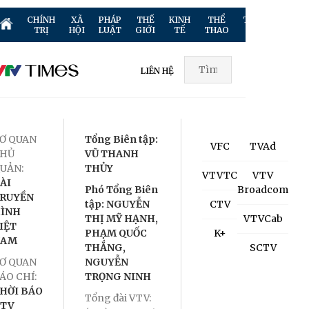
CHÍNH
XÃ
PHÁP
THẾ
KINH
THỂ
TRUYỀN
GIẢ
TRỊ
HỘI
LUẬT
GIỚI
TẾ
THAO
HÌNH
TR
LIÊN HỆ
Ơ QUAN
Tổng Biên tập:
VFC
TVAd
HỦ
VŨ THANH
UẢN:
THỦY
VTVTC
VTV
ÀI
Phó Tổng Biên
Broadcom
RUYỀN
tập: NGUYỄN
CTV
ÌNH
THỊ MỸ HẠNH,
VTVCab
IỆT
PHẠM QUỐC
K+
NAM
THẮNG,
SCTV
Ơ QUAN
NGUYỄN
ÁO CHÍ:
TRỌNG NINH
HỜI BÁO
Tổng đài VTV:
TV