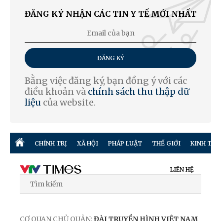
ĐĂNG KÝ NHẬN CÁC TIN Y TẾ MỚI NHẤT
ĐĂNG KÝ
Bằng việc đăng ký, bạn đồng ý với các
điều khoản và
chính sách thu thập dữ
liệu
của website.
CHÍNH TRỊ
XÃ HỘI
PHÁP LUẬT
THẾ GIỚI
KINH TẾ
LIÊN HỆ
CƠ QUAN CHỦ QUẢN:
ĐÀI TRUYỀN HÌNH VIỆT NAM