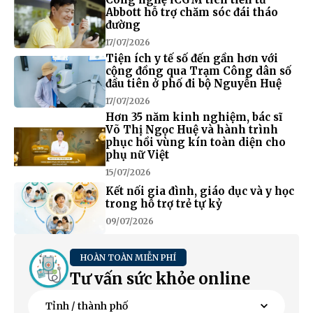
Abbott hỗ trợ chăm sóc đái tháo
đường
17/07/2026
Tiện ích y tế số đến gần hơn với
cộng đồng qua Trạm Công dân số
đầu tiên ở phố đi bộ Nguyễn Huệ
17/07/2026
Hơn 35 năm kinh nghiệm, bác sĩ
Võ Thị Ngọc Huệ và hành trình
phục hồi vùng kín toàn diện cho
phụ nữ Việt
15/07/2026
Kết nối gia đình, giáo dục và y học
trong hỗ trợ trẻ tự kỷ
09/07/2026
HOÀN TOÀN MIỄN PHÍ
Tư vấn sức khỏe online