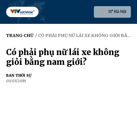
31° Hà Nội
TRANG CHỦ
/ CÓ PHẢI PHỤ NỮ LÁI XE KHÔNG GIỎI BẰNG NAM GIỚI?
Có phải phụ nữ lái xe không
giỏi bằng nam giới?
BAN THỜI SỰ
03/03/2019