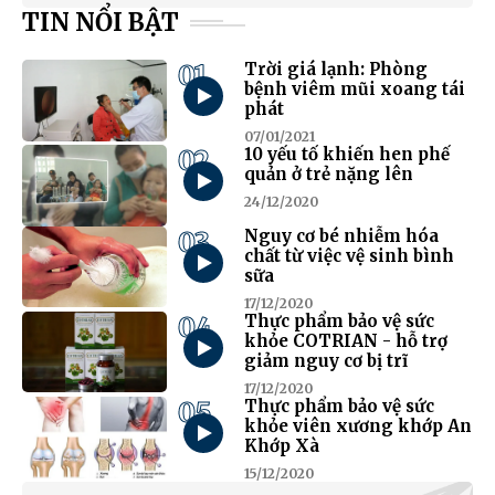
TIN NỔI BẬT
01
Trời giá lạnh: Phòng
bệnh viêm mũi xoang tái
phát
07/01/2021
02
10 yếu tố khiến hen phế
quản ở trẻ nặng lên
24/12/2020
03
Nguy cơ bé nhiễm hóa
chất từ việc vệ sinh bình
sữa
17/12/2020
04
Thực phẩm bảo vệ sức
khỏe COTRIAN - hỗ trợ
giảm nguy cơ bị trĩ
17/12/2020
05
Thực phẩm bảo vệ sức
khỏe viên xương khớp An
Khớp Xà
15/12/2020