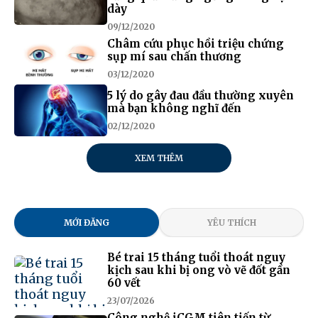
dày
09/12/2020
Châm cứu phục hồi triệu chứng
sụp mí sau chấn thương
03/12/2020
5 lý do gây đau đầu thường xuyên
mà bạn không nghĩ đến
02/12/2020
XEM THÊM
MỚI ĐĂNG
YÊU THÍCH
Bé trai 15 tháng tuổi thoát nguy
kịch sau khi bị ong vò vẽ đốt gần
60 vết
23/07/2026
Công nghệ iCGM tiên tiến từ