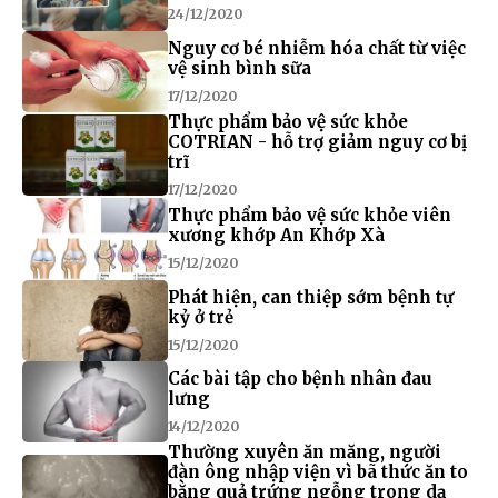
24/12/2020
Nguy cơ bé nhiễm hóa chất từ việc
vệ sinh bình sữa
17/12/2020
Thực phẩm bảo vệ sức khỏe
COTRIAN - hỗ trợ giảm nguy cơ bị
trĩ
17/12/2020
Thực phẩm bảo vệ sức khỏe viên
xương khớp An Khớp Xà
15/12/2020
Phát hiện, can thiệp sớm bệnh tự
kỷ ở trẻ
15/12/2020
Các bài tập cho bệnh nhân đau
lưng
14/12/2020
Thường xuyên ăn măng, người
đàn ông nhập viện vì bã thức ăn to
bằng quả trứng ngỗng trong dạ