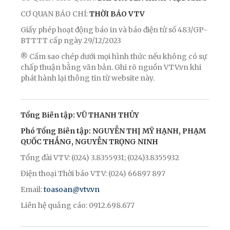
CƠ QUAN BÁO CHÍ:
THỜI BÁO VTV
Giấy phép hoạt động báo in và báo điện tử số 483/GP-
BTTTT cấp ngày 29/12/2023
® Cấm sao chép dưới mọi hình thức nếu không có sự
chấp thuận bằng văn bản. Ghi rõ nguồn VTV.vn khi
phát hành lại thông tin từ website này.
Tổng Biên tập: VŨ THANH THỦY
Phó Tổng Biên tập: NGUYỄN THỊ MỸ HẠNH, PHẠM
QUỐC THẮNG, NGUYỄN TRỌNG NINH
Tổng đài VTV: (024) 3.8355931; (024)3.8355932
Điện thoại Thời báo VTV: (024) 66897 897
Email:
toasoan@vtv.vn
Liên hệ quảng cáo: 0912.698.677