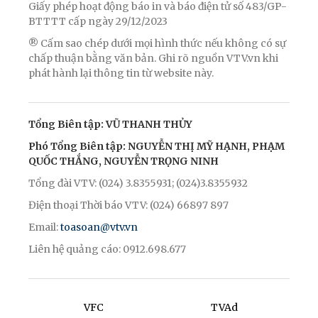
Giấy phép hoạt động báo in và báo điện tử số 483/GP-
BTTTT cấp ngày 29/12/2023
® Cấm sao chép dưới mọi hình thức nếu không có sự
chấp thuận bằng văn bản. Ghi rõ nguồn VTV.vn khi
phát hành lại thông tin từ website này.
Tổng Biên tập: VŨ THANH THỦY
Phó Tổng Biên tập: NGUYỄN THỊ MỸ HẠNH, PHẠM
QUỐC THẮNG, NGUYỄN TRỌNG NINH
Tổng đài VTV: (024) 3.8355931; (024)3.8355932
Điện thoại Thời báo VTV: (024) 66897 897
Email:
toasoan@vtv.vn
Liên hệ quảng cáo: 0912.698.677
VFC
TVAd