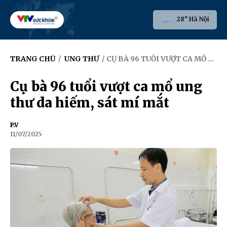
28° Hà Nội
TRANG CHỦ
/
UNG THƯ
/ CỤ BÀ 96 TUỔI VƯỢT CA MỔ UNG THƯ DA HIẾM, SÁT MÍ MẮT
Cụ bà 96 tuổi vượt ca mổ ung
thư da hiếm, sát mí mắt
P.V
11/07/2025