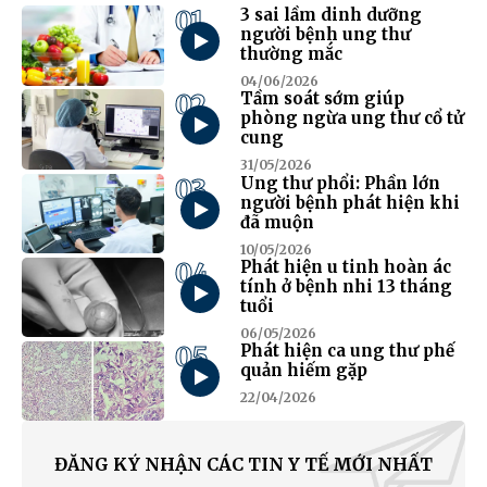
01
3 sai lầm dinh dưỡng
người bệnh ung thư
thường mắc
04/06/2026
02
Tầm soát sớm giúp
phòng ngừa ung thư cổ tử
cung
31/05/2026
03
Ung thư phổi: Phần lớn
người bệnh phát hiện khi
đã muộn
10/05/2026
04
Phát hiện u tinh hoàn ác
tính ở bệnh nhi 13 tháng
tuổi
06/05/2026
05
Phát hiện ca ung thư phế
quản hiếm gặp
22/04/2026
ĐĂNG KÝ NHẬN CÁC TIN Y TẾ MỚI NHẤT