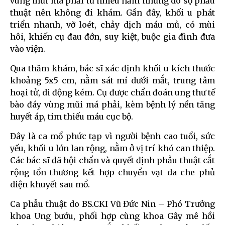
vùng mũi má phải từ nhiều năm nhưng do sợ phẫu
thuật nên không đi khám. Gần đây, khối u phát
triển nhanh, vỡ loét, chảy dịch máu mủ, có mùi
hôi, khiến cụ đau đớn, suy kiệt, buộc gia đình đưa
vào viện.
Qua thăm khám, bác sĩ xác định khối u kích thước
khoảng 5x5 cm, nằm sát mí dưới mắt, trung tâm
hoại tử, di động kém. Cụ được chẩn đoán ung thư tế
bào đáy vùng mũi má phải, kèm bệnh lý nền tăng
huyết áp, tim thiếu máu cục bộ.
Đây là ca mổ phức tạp vì người bệnh cao tuổi, sức
yếu, khối u lớn lan rộng, nằm ở vị trí khó can thiệp.
Các bác sĩ đã hội chẩn và quyết định phẫu thuật cắt
rộng tổn thương kết hợp chuyển vạt da che phủ
diện khuyết sau mổ.
Ca phẫu thuật do BS.CKI Vũ Đức Nin – Phó Trưởng
khoa Ung bướu, phối hợp cùng khoa Gây mê hồi