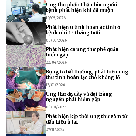
Ung thư phổi: Phần lớn người
bệnh phát hiện khi đã muộn
10/05/2026
Phát hiện u tinh hoàn ác tính ở
bệnh nhi 13 tháng tuổi
06/05/2026
Phát hiện ca ung thư phế quản
hiếm gặp
22/04/2026
Bụng to bất thường, phát hiện ung
thư tinh hoàn lạc chỗ khổng lồ
13/01/2026
Ung thư dạ dày và đại tràng
nguyên phát hiếm gặp
06/01/2026
Phát hiện kịp thời ung thư vòm từ
dấu hiệu ù tai
27/11/2025