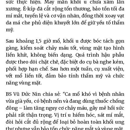
sức thực hiện. May mắn khối u chưa xâm lấn
xương. Ê-kíp đã cắt rộng tổn thương, bảo tồn tối đa
mí mắt, tuyến lệ và cơ vận nhãn, đồng thời xoay vạt
da má che phủ diện khuyết lớn để giữ yếu tố thẩm
mỹ.
Sau khoảng 1,5 giờ mổ, khối u được bóc tách gọn
gàng, kiểm soát chảy máu tốt, vùng mặt tạo hình
liền khít, không biến dạng. Quá trình hậu phẫu
được theo dõi chặt chẽ, đặc biệt do cụ bà nghe kém,
phối hợp hạn chế. Sau hơn một tuần, cụ xuất viện,
vết mổ liền tốt, đảm bảo tính thẩm mỹ và chức
năng vùng mặt.
BS Vũ Đức Nin chia sẻ: "Ca mổ khó vì bệnh nhân
vừa già yếu, có bệnh nền và đang dùng thuốc chống
đông – làm tăng nguy cơ chảy máu, gây mê hồi sức
phải rất thận trọng. Vị trí u hiểm hóc, sát mí mắt,
đòi hỏi cắt đủ rộng để loại bỏ hoàn toàn khối ung
thư nhưng vẫn bảo tồn chức năng mắt và vùng mặt.