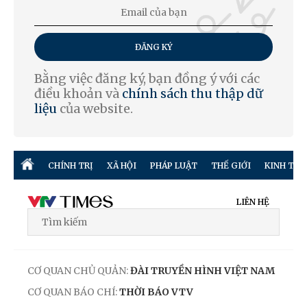
ĐĂNG KÝ
Bằng việc đăng ký, bạn đồng ý với các
điều khoản và
chính sách thu thập dữ
liệu
của website.
CHÍNH TRỊ
XÃ HỘI
PHÁP LUẬT
THẾ GIỚI
KINH TẾ
LIÊN HỆ
CƠ QUAN CHỦ QUẢN:
ĐÀI TRUYỀN HÌNH VIỆT NAM
CƠ QUAN BÁO CHÍ:
THỜI BÁO VTV