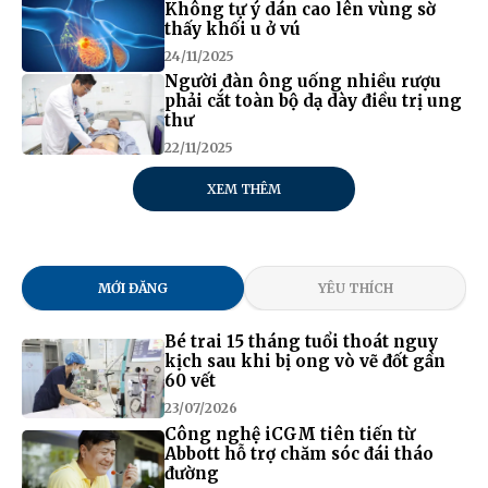
Không tự ý dán cao lên vùng sờ
thấy khối u ở vú
24/11/2025
Người đàn ông uống nhiều rượu
phải cắt toàn bộ dạ dày điều trị ung
thư
22/11/2025
XEM THÊM
MỚI ĐĂNG
YÊU THÍCH
Bé trai 15 tháng tuổi thoát nguy
kịch sau khi bị ong vò vẽ đốt gần
60 vết
23/07/2026
Công nghệ iCGM tiên tiến từ
Abbott hỗ trợ chăm sóc đái tháo
đường