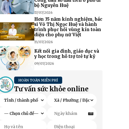
Công dân số đầu tiên ở phố đi
bộ Nguyễn Huệ
17/07/2026
Hơn 35 năm kinh nghiệm, bác
sĩ Võ Thị Ngọc Huệ và hành
trình phục hồi vùng kín toàn
diện cho phụ nữ Việt
15/07/2026
Kết nối gia đình, giáo dục và
y học trong hỗ trợ trẻ tự kỷ
09/07/2026
HOÀN TOÀN MIỄN PHÍ
Tư vấn sức khỏe online