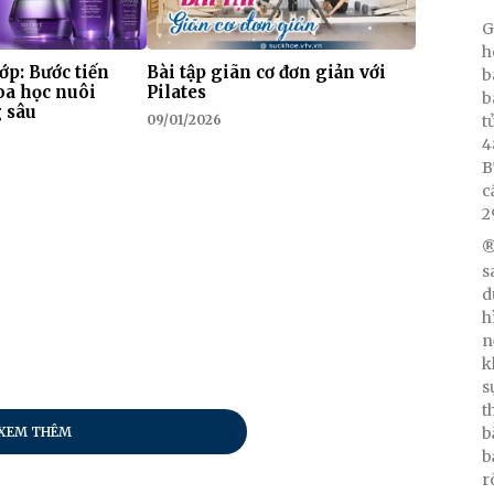
G
h
ớp: Bước tiến
Bài tập giãn cơ đơn giản với
b
oa học nuôi
Pilates
b
 sâu
t
09/01/2026
4
B
c
2
®
s
d
h
n
k
s
t
XEM THÊM
b
b
r