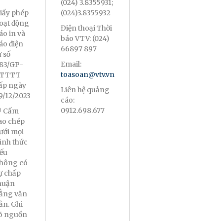
(024) 3.8355931;
iấy phép
(024)3.8355932
oạt động
Điện thoại Thời
áo in và
báo VTV: (024)
áo điện
66897 897
ử số
Email:
83/GP-
toasoan@vtv.vn
TTTT
ấp ngày
Liên hệ quảng
9/12/2023
cáo:
0912.698.677
 Cấm
ao chép
ưới mọi
ình thức
ếu
hông có
ự chấp
huận
ằng văn
ản. Ghi
õ nguồn