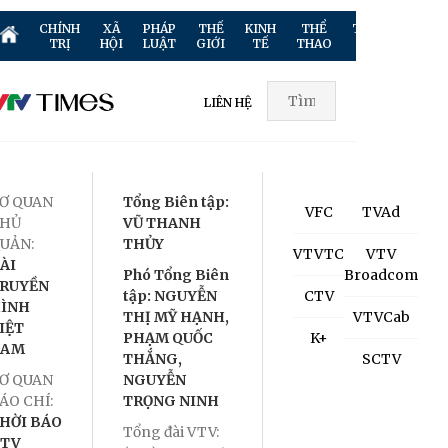
CHÍNH
XÃ
PHÁP
THẾ
KINH
THỂ
TRUYỀN
GIẢ
TRỊ
HỘI
LUẬT
GIỚI
TẾ
THAO
HÌNH
TR
LIÊN HỆ
Ơ QUAN
Tổng Biên tập:
VFC
TVAd
HỦ
VŨ THANH
UẢN:
THỦY
VTVTC
VTV
ÀI
Phó Tổng Biên
Broadcom
RUYỀN
tập: NGUYỄN
CTV
ÌNH
THỊ MỸ HẠNH,
VTVCab
IỆT
PHẠM QUỐC
K+
NAM
THẮNG,
SCTV
Ơ QUAN
NGUYỄN
ÁO CHÍ:
TRỌNG NINH
HỜI BÁO
Tổng đài VTV:
TV