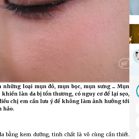
à những loại mụn đỏ, mụn bọc, mụn sưng ... Mụn
HD
Auto
hiến làn da bị tổn thương, có nguy cơ để lại sẹo,
điều chị em cần lưu ý để không làm ảnh hưởng tới
n hảo.
a bằng kem dưỡng, tinh chất là vô cùng cần thiết.