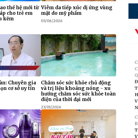
ao thế hệ mới từ
Viêm da tiếp xúc dị ứng vùng
háp cho trẻ em
mặt do mỹ phẩm
ếu kẽm
03/06/2026
C
C
Q
Đ
àn: Chuyên gia
Chăm sóc sức khỏe chủ động
T
ọn cơ sở uy tín
và trị liệu khoáng nóng - xu
hướng chăm sóc sức khỏe toàn
H
diện của thời đại mới
V
23/01/2026
C
B
T
V