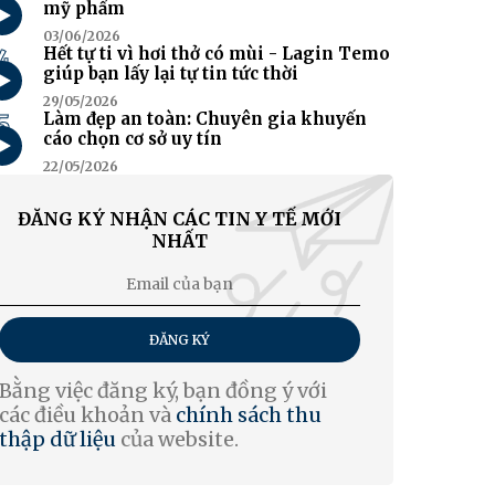
mỹ phẩm
03/06/2026
4
Hết tự ti vì hơi thở có mùi - Lagin Temo
giúp bạn lấy lại tự tin tức thời
29/05/2026
5
Làm đẹp an toàn: Chuyên gia khuyến
cáo chọn cơ sở uy tín
22/05/2026
ĐĂNG KÝ NHẬN CÁC TIN Y TẾ MỚI
NHẤT
ĐĂNG KÝ
Bằng việc đăng ký, bạn đồng ý với
các điều khoản và
chính sách thu
thập dữ liệu
của website.