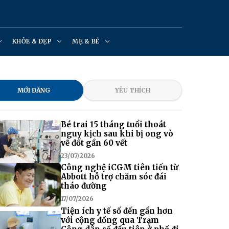
KHỎE & ĐẸP
MẸ & BÉ
MỚI ĐĂNG
YÊU THÍCH
Bé trai 15 tháng tuổi thoát
nguy kịch sau khi bị ong vò
vẽ đốt gần 60 vết
23/07/2026
Công nghệ iCGM tiên tiến từ
Abbott hỗ trợ chăm sóc đái
tháo đường
17/07/2026
Tiện ích y tế số đến gần hơn
với cộng đồng qua Trạm