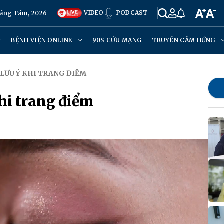
VIDEO
PODCAST
háng Tám, 2026
BỆNH VIỆN ONLINE
90S CỨU MẠNG
TRUYỀN CẢM HỨNG
 LƯU Ý KHI TRANG ĐIỂM
hi trang điểm