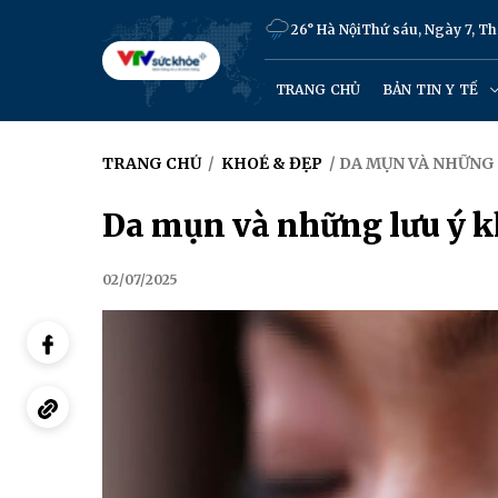
26° Hà Nội
Thứ sáu, Ngày 7, T
TRANG CHỦ
BẢN TIN Y TẾ
TRANG CHỦ
/
KHOẺ & ĐẸP
/ DA MỤN VÀ NHỮNG
Da mụn và những lưu ý k
02/07/2025