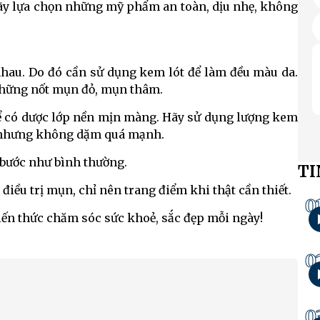
 Hãy lựa chọn những mỹ phẩm an toàn, dịu nhẹ, không
hau. Do đó cần sử dụng kem lót để làm đều màu da.
những nốt mụn đỏ, mụn thâm.
ể có dược lớp nền mịn màng. Hãy sử dụng lượng kem
ỹ nhưng không dặm quá mạnh.
 bước như bình thường.
TI
điều trị mụn, chỉ nên trang điểm khi thật cần thiết.
0
ến thức chăm sóc sức khoẻ, sắc đẹp mỗi ngày!
0
0