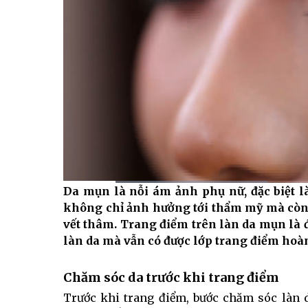
Da mụn là nỗi ám ảnh phụ nữ, đặc biệt l
Current
0:11
/
Duration
1:49
không chỉ ảnh hưởng tới thẩm mỹ mà còn k
Time
vết thâm. Trang điểm trên làn da mụn là 
làn da mà vẫn có được lớp trang điểm hoà
Chăm sóc da trước khi trang điểm
Trước khi trang điểm, bước chăm sóc làn d