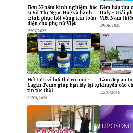
Hơn 35 năm kinh nghiệm, bác
Kẽm hấp thu c
sĩ Võ Thị Ngọc Huệ và hành
Italy - Giải p
trình phục hồi vùng kín toàn
Việt Nam thi
diện cho phụ nữ Việt
29/06/2026
15/07/2026
Hết tự ti vì hơi thở có mùi -
Làm đẹp an to
Lagin Temo giúp bạn lấy lại tự
khuyến cáo ch
tin tức thời
22/05/2026
29/05/2026