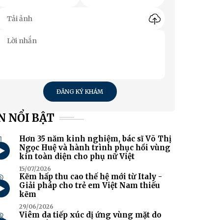
ĐĂNG KÝ KHÁM
N NỔI BẬT
1
Hơn 35 năm kinh nghiệm, bác sĩ Võ Thị
Ngọc Huệ và hành trình phục hồi vùng
kín toàn diện cho phụ nữ Việt
15/07/2026
2
Kẽm hấp thu cao thế hệ mới từ Italy -
Giải pháp cho trẻ em Việt Nam thiếu
kẽm
29/06/2026
3
Viêm da tiếp xúc dị ứng vùng mặt do