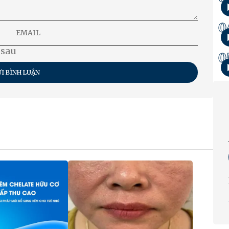
0
 sau
0
I BÌNH LUẬN