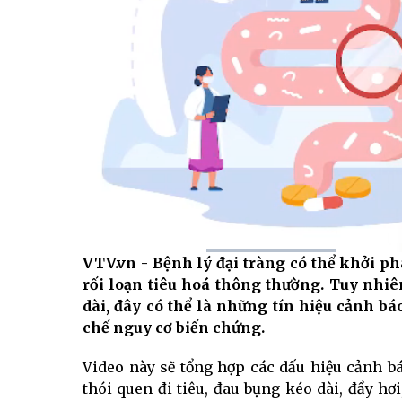
VTV.vn - Bệnh lý đại tràng có thể khởi p
Current
0:09
/
Duration
0:49
rối loạn tiêu hoá thông thường. Tuy nhiê
Time
dài, đây có thể là những tín hiệu cảnh b
chế nguy cơ biến chứng.
Video này sẽ tổng hợp các dấu hiệu cảnh b
thói quen đi tiêu, đau bụng kéo dài, đầy h