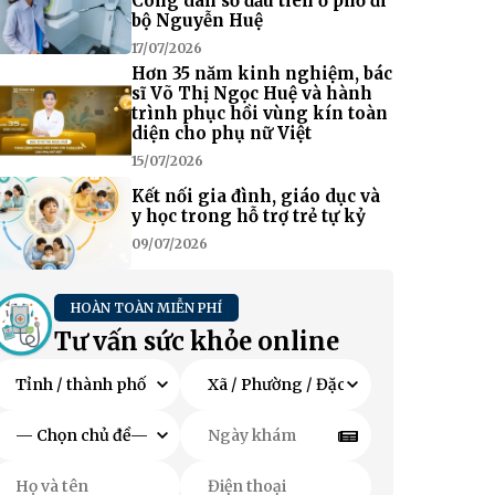
Công dân số đầu tiên ở phố đi
bộ Nguyễn Huệ
17/07/2026
Hơn 35 năm kinh nghiệm, bác
sĩ Võ Thị Ngọc Huệ và hành
trình phục hồi vùng kín toàn
diện cho phụ nữ Việt
15/07/2026
Kết nối gia đình, giáo dục và
y học trong hỗ trợ trẻ tự kỷ
09/07/2026
HOÀN TOÀN MIỄN PHÍ
Tư vấn sức khỏe online