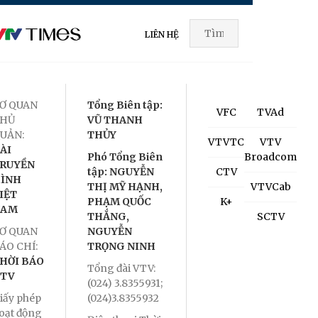
LIÊN HỆ
Ơ QUAN
Tổng Biên tập:
VFC
TVAd
HỦ
VŨ THANH
UẢN:
THỦY
VTVTC
VTV
ÀI
Phó Tổng Biên
Broadcom
RUYỀN
tập: NGUYỄN
CTV
ÌNH
THỊ MỸ HẠNH,
VTVCab
IỆT
PHẠM QUỐC
K+
NAM
THẮNG,
SCTV
Ơ QUAN
NGUYỄN
ÁO CHÍ:
TRỌNG NINH
HỜI BÁO
Tổng đài VTV:
TV
(024) 3.8355931;
iấy phép
(024)3.8355932
oạt động