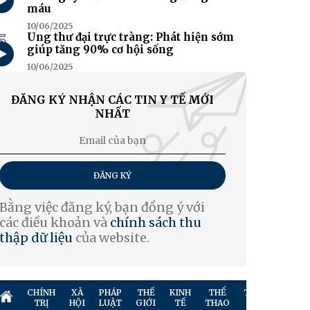
máu
10/06/2025
5
Ung thư đại trực tràng: Phát hiện sớm
giúp tăng 90% cơ hội sống
10/06/2025
ĐĂNG KÝ NHẬN CÁC TIN Y TẾ MỚI
NHẤT
ĐĂNG KÝ
Bằng việc đăng ký, bạn đồng ý với
các điều khoản và
chính sách thu
thập dữ liệu
của website.
CHÍNH
XÃ
PHÁP
THẾ
KINH
THỂ
TRUYỀN
GIẢ
TRỊ
HỘI
LUẬT
GIỚI
TẾ
THAO
HÌNH
TR