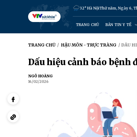
32° Hà Nội
Thứ năm, Ngày 6, 
TRANG CHỦ
BẢN TIN Y TẾ
TRANG CHỦ
/
HẬU MÔN - TRỰC TRÀNG
/ DẤU H
Dấu hiệu cảnh báo bệnh đ
NGÔ HOÀNG
14/02/2026