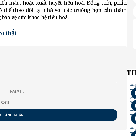
ếu máu, hoặc xuất huyết tiêu hoá. Đồng thời, phần
ó thể theo dõi tại nhà với các trường hợp cần thăm
ảo vệ sức khỏe hệ tiêu hoá.
co thắt
TI
0
0
 sau
0
I BÌNH LUẬN
0