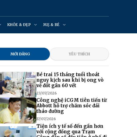
KHỎE & ĐẸP
MẸ & BÉ
MỚI ĐĂNG
YÊU THÍCH
Bé trai 15 tháng tuổi thoát
nguy kịch sau khi bị ong vò
vẽ đốt gần 60 vết
23/07/2026
Công nghệ iCGM tiên tiến từ
Abbott hỗ trợ chăm sóc đái
tháo đường
17/07/2026
Tiện ích y tế số đến gần hơn
với cộng đồng qua Trạm