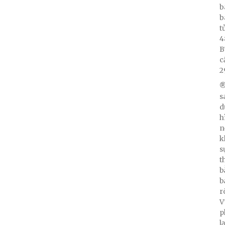
b
b
t
4
B
c
2
®
s
d
h
n
k
s
t
b
b
r
V
p
l