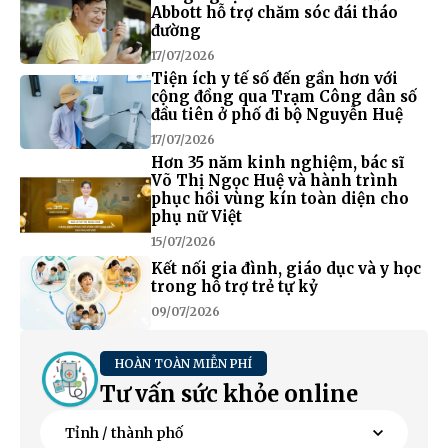
Abbott hỗ trợ chăm sóc đái tháo
đường
17/07/2026
Tiện ích y tế số đến gần hơn với
cộng đồng qua Trạm Công dân số
đầu tiên ở phố đi bộ Nguyễn Huệ
17/07/2026
Hơn 35 năm kinh nghiệm, bác sĩ
Võ Thị Ngọc Huệ và hành trình
phục hồi vùng kín toàn diện cho
phụ nữ Việt
15/07/2026
Kết nối gia đình, giáo dục và y học
trong hỗ trợ trẻ tự kỷ
09/07/2026
HOÀN TOÀN MIỄN PHÍ
Tư vấn sức khỏe online