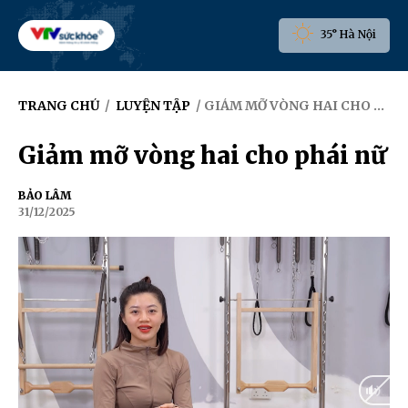
35° Hà Nội
TRANG CHỦ
/
LUYỆN TẬP
/ GIẢM MỠ VÒNG HAI CHO PHÁI NỮ
Giảm mỡ vòng hai cho phái nữ
BẢO LÂM
31/12/2025