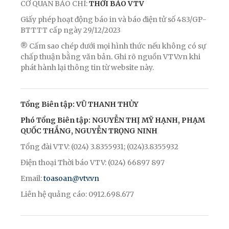
CƠ QUAN BÁO CHÍ:
THỜI BÁO VTV
Giấy phép hoạt động báo in và báo điện tử số 483/GP-
BTTTT cấp ngày 29/12/2023
® Cấm sao chép dưới mọi hình thức nếu không có sự
chấp thuận bằng văn bản. Ghi rõ nguồn VTV.vn khi
phát hành lại thông tin từ website này.
Tổng Biên tập: VŨ THANH THỦY
Phó Tổng Biên tập: NGUYỄN THỊ MỸ HẠNH, PHẠM
QUỐC THẮNG, NGUYỄN TRỌNG NINH
Tổng đài VTV: (024) 3.8355931; (024)3.8355932
Điện thoại Thời báo VTV: (024) 66897 897
Email:
toasoan@vtv.vn
Liên hệ quảng cáo: 0912.698.677