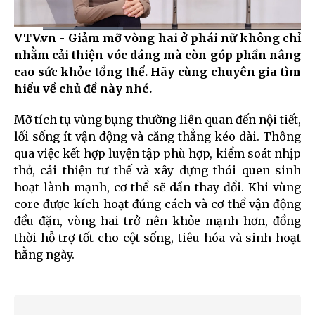
VTV.vn - Giảm mỡ vòng hai ở phái nữ không chỉ
Current
0:11
/
Duration
1:50
nhằm cải thiện vóc dáng mà còn góp phần nâng
Time
cao sức khỏe tổng thể. Hãy cùng chuyên gia tìm
hiểu về chủ đề này nhé.
Mỡ tích tụ vùng bụng thường liên quan đến nội tiết,
lối sống ít vận động và căng thẳng kéo dài. Thông
qua việc kết hợp luyện tập phù hợp, kiểm soát nhịp
thở, cải thiện tư thế và xây dựng thói quen sinh
hoạt lành mạnh, cơ thể sẽ dần thay đổi. Khi vùng
core được kích hoạt đúng cách và cơ thể vận động
đều đặn, vòng hai trở nên khỏe mạnh hơn, đồng
thời hỗ trợ tốt cho cột sống, tiêu hóa và sinh hoạt
hằng ngày.