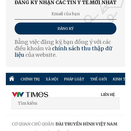
ĐĂNG KÝ NHẬN CÁC TIN Y TẾ MỚI NHẤT
ĐĂNG KÝ
Bằng việc đăng ký, bạn đồng ý với các
điều khoản và
chính sách thu thập dữ
liệu
của website.
CHÍNH TRỊ
XÃ HỘI
PHÁP LUẬT
THẾ GIỚI
KINH TẾ
LIÊN HỆ
CƠ QUAN CHỦ QUẢN:
ĐÀI TRUYỀN HÌNH VIỆT NAM