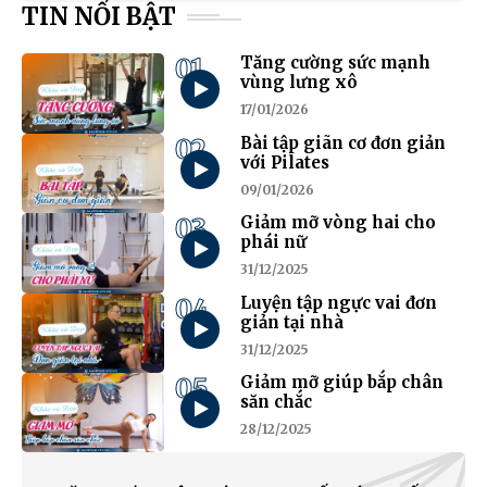
TIN NỔI BẬT
01
Tăng cường sức mạnh
vùng lưng xô
17/01/2026
02
Bài tập giãn cơ đơn giản
với Pilates
09/01/2026
03
Giảm mỡ vòng hai cho
phái nữ
31/12/2025
04
Luyện tập ngực vai đơn
giản tại nhà
31/12/2025
05
Giảm mỡ giúp bắp chân
săn chắc
28/12/2025