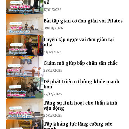
xô
17/01/2026
Bài tập giãn cơ đơn giản với Pilates
09/01/2026
Luyện tập ngực vai đơn giản tại
nhà
31/12/2025
Giảm mỡ giúp bắp chân săn chắc
28/12/2025
Để phát triển cơ hông khỏe mạnh
hơn
27/12/2025
Tăng sự linh hoạt cho thần kinh
vận động
26/12/2025
Tập kháng lực tăng cường sức