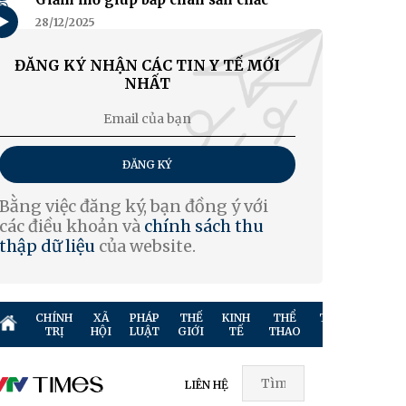
5
28/12/2025
ĐĂNG KÝ NHẬN CÁC TIN Y TẾ MỚI
NHẤT
ĐĂNG KÝ
Bằng việc đăng ký, bạn đồng ý với
các điều khoản và
chính sách thu
thập dữ liệu
của website.
CHÍNH
XÃ
PHÁP
THẾ
KINH
THỂ
TRUYỀN
GIẢ
TRỊ
HỘI
LUẬT
GIỚI
TẾ
THAO
HÌNH
TR
LIÊN HỆ