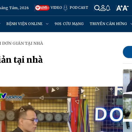
VIDEO
PODCAST
Tháng Tám, 2026
BỆNH VIỆN ONLINE
90S CỨU MẠNG
TRUYỀN CẢM HỨNG
I ĐƠN GIẢN TẠI NHÀ
iản tại nhà