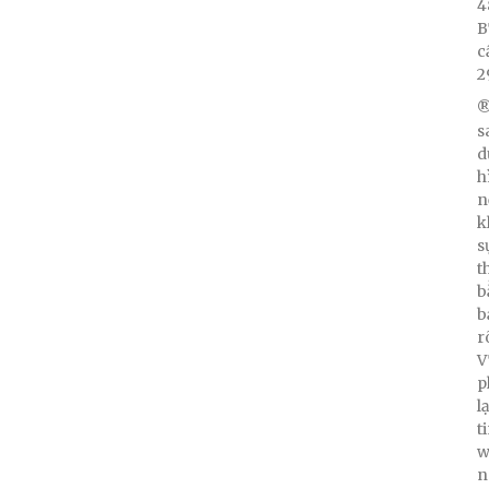
4
B
c
2
®
s
d
h
n
k
s
t
b
b
r
V
p
l
t
w
n