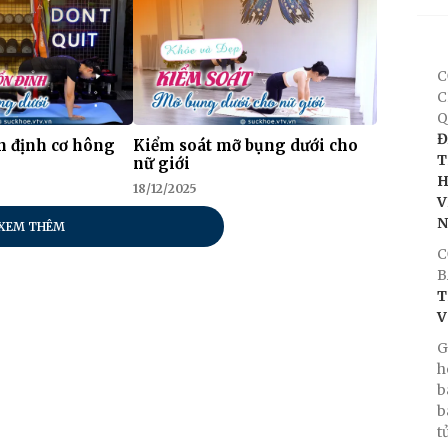
C
C
Q
Đ
n định cơ hông
Kiểm soát mỡ bụng dưới cho
T
nữ giới
H
18/12/2025
V
XEM THÊM
C
B
T
V
G
h
b
b
t