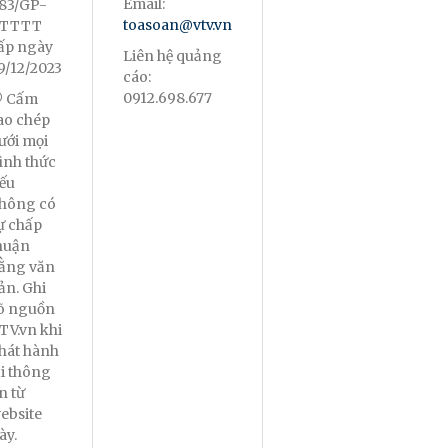
Email:
83/GP-
toasoan@vtv.vn
TTTT
ấp ngày
Liên hệ quảng
9/12/2023
cáo:
0912.698.677
 Cấm
ao chép
ưới mọi
ình thức
ếu
hông có
ự chấp
huận
ằng văn
ản. Ghi
õ nguồn
TV.vn khi
hát hành
ại thông
in từ
ebsite
ày.