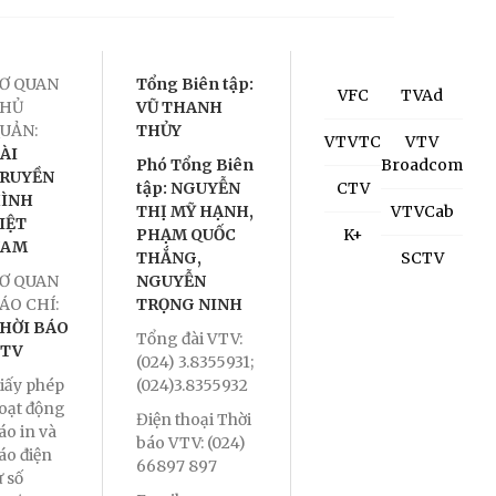
Ơ QUAN
Tổng Biên tập:
VFC
TVAd
HỦ
VŨ THANH
UẢN:
THỦY
VTVTC
VTV
ÀI
Phó Tổng Biên
Broadcom
RUYỀN
tập: NGUYỄN
CTV
ÌNH
THỊ MỸ HẠNH,
VTVCab
IỆT
PHẠM QUỐC
K+
NAM
THẮNG,
SCTV
Ơ QUAN
NGUYỄN
ÁO CHÍ:
TRỌNG NINH
HỜI BÁO
Tổng đài VTV:
TV
(024) 3.8355931;
iấy phép
(024)3.8355932
oạt động
Điện thoại Thời
áo in và
báo VTV: (024)
áo điện
66897 897
ử số