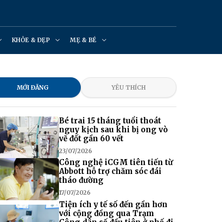
KHỎE & ĐẸP
MẸ & BÉ
MỚI ĐĂNG
YÊU THÍCH
Bé trai 15 tháng tuổi thoát
nguy kịch sau khi bị ong vò
vẽ đốt gần 60 vết
23/07/2026
Công nghệ iCGM tiên tiến từ
Abbott hỗ trợ chăm sóc đái
tháo đường
17/07/2026
Tiện ích y tế số đến gần hơn
với cộng đồng qua Trạm