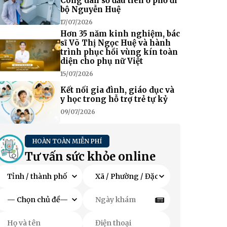
Công dân số đầu tiên ở phố đi
bộ Nguyễn Huệ
17/07/2026
Hơn 35 năm kinh nghiệm, bác
sĩ Võ Thị Ngọc Huệ và hành
trình phục hồi vùng kín toàn
diện cho phụ nữ Việt
15/07/2026
Kết nối gia đình, giáo dục và
y học trong hỗ trợ trẻ tự kỷ
09/07/2026
HOÀN TOÀN MIỄN PHÍ
Tư vấn sức khỏe online