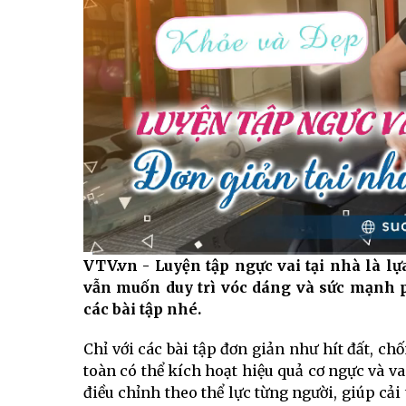
VTV.vn - Luyện tập ngực vai tại nhà là 
Current
0:01
/
Duration
2:24
vẫn muốn duy trì vóc dáng và sức mạnh p
Time
các bài tập nhé.
Chỉ với các bài tập đơn giản như hít đất, ch
toàn có thể kích hoạt hiệu quả cơ ngực và v
điều chỉnh theo thể lực từng người, giúp cải 