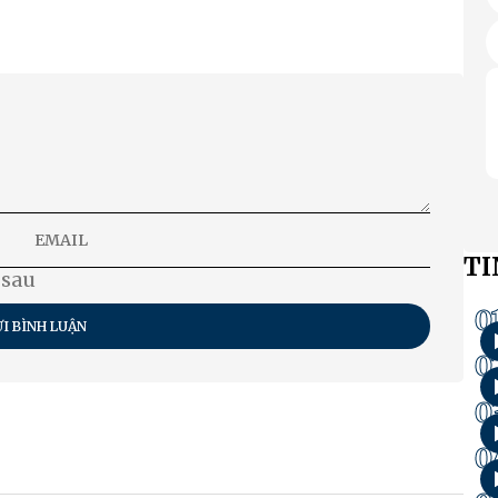
TI
 sau
0
I BÌNH LUẬN
0
0
0