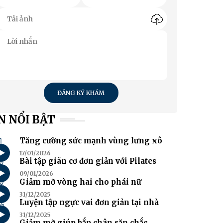
ĐĂNG KÝ KHÁM
N NỔI BẬT
1
Tăng cường sức mạnh vùng lưng xô
17/01/2026
2
Bài tập giãn cơ đơn giản với Pilates
09/01/2026
3
Giảm mỡ vòng hai cho phái nữ
31/12/2025
4
Luyện tập ngực vai đơn giản tại nhà
31/12/2025
Giảm mỡ giúp bắp chân săn chắc