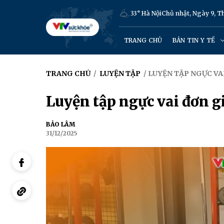
33° Hà Nội
Chủ nhật, Ngày 9, 
TRANG CHỦ
BẢN TIN Y TẾ
TRANG CHỦ
/
LUYỆN TẬP
/ LUYỆN TẬP NGỰC VA
Luyện tập ngực vai đơn g
BẢO LÂM
31/12/2025