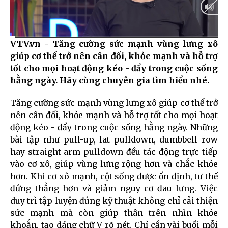
VTV.vn - Tăng cường sức mạnh vùng lưng xô
Current
0:03
/
Duration
2:43
giúp cơ thể trở nên cân đối, khỏe mạnh và hỗ trợ
Time
tốt cho mọi hoạt động kéo - đẩy trong cuộc sống
hằng ngày. Hãy cùng chuyên gia tìm hiểu nhé.
Tăng cường sức mạnh vùng lưng xô giúp cơ thể trở
nên cân đối, khỏe mạnh và hỗ trợ tốt cho mọi hoạt
động kéo - đẩy trong cuộc sống hằng ngày. Những
bài tập như pull-up, lat pulldown, dumbbell row
hay straight-arm pulldown đều tác động trực tiếp
vào cơ xô, giúp vùng lưng rộng hơn và chắc khỏe
hơn. Khi cơ xô mạnh, cột sống được ổn định, tư thế
đứng thẳng hơn và giảm nguy cơ đau lưng. Việc
duy trì tập luyện đúng kỹ thuật không chỉ cải thiện
sức mạnh mà còn giúp thân trên nhìn khỏe
khoắn, tạo dáng chữ V rõ nét. Chỉ cần vài buổi mỗi