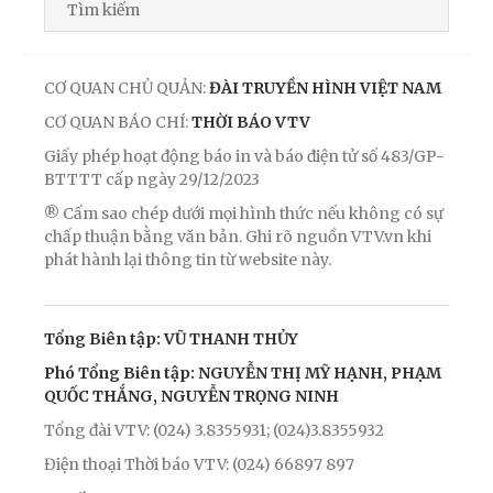
CƠ QUAN CHỦ QUẢN:
ĐÀI TRUYỀN HÌNH VIỆT NAM
CƠ QUAN BÁO CHÍ:
THỜI BÁO VTV
Giấy phép hoạt động báo in và báo điện tử số 483/GP-
BTTTT cấp ngày 29/12/2023
® Cấm sao chép dưới mọi hình thức nếu không có sự
chấp thuận bằng văn bản. Ghi rõ nguồn VTV.vn khi
phát hành lại thông tin từ website này.
Tổng Biên tập: VŨ THANH THỦY
Phó Tổng Biên tập: NGUYỄN THỊ MỸ HẠNH, PHẠM
QUỐC THẮNG, NGUYỄN TRỌNG NINH
Tổng đài VTV: (024) 3.8355931; (024)3.8355932
Điện thoại Thời báo VTV: (024) 66897 897