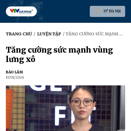
31° Hà Nội
TRANG CHỦ
/
LUYỆN TẬP
/ TĂNG CƯỜNG SỨC MẠNH VÙNG LƯNG XÔ
Tăng cường sức mạnh vùng
lưng xô
BẢO LÂM
17/01/2026