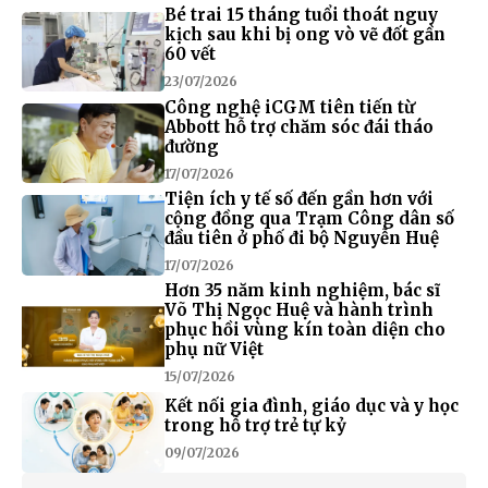
Bé trai 15 tháng tuổi thoát nguy
kịch sau khi bị ong vò vẽ đốt gần
60 vết
23/07/2026
Công nghệ iCGM tiên tiến từ
Abbott hỗ trợ chăm sóc đái tháo
đường
17/07/2026
Tiện ích y tế số đến gần hơn với
cộng đồng qua Trạm Công dân số
đầu tiên ở phố đi bộ Nguyễn Huệ
17/07/2026
Hơn 35 năm kinh nghiệm, bác sĩ
Võ Thị Ngọc Huệ và hành trình
phục hồi vùng kín toàn diện cho
phụ nữ Việt
15/07/2026
Kết nối gia đình, giáo dục và y học
trong hỗ trợ trẻ tự kỷ
09/07/2026