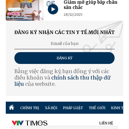
05
Giảm mỡ giúp bắp chân
săn chắc
28/12/2025
ĐĂNG KÝ NHẬN CÁC TIN Y TẾ MỚI NHẤT
ĐĂNG KÝ
Bằng việc đăng ký, bạn đồng ý với các
điều khoản và
chính sách thu thập dữ
liệu
của website.
CHÍNH TRỊ
XÃ HỘI
PHÁP LUẬT
THẾ GIỚI
KINH TẾ
LIÊN HỆ