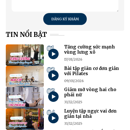
ĐĂNG KÝ KHÁM
TIN NỔI BẬT
01
Tăng cường sức mạnh
vùng lưng xô
17/01/2026
02
Bài tập giãn cơ đơn giản
với Pilates
09/01/2026
03
Giảm mỡ vòng hai cho
phái nữ
31/12/2025
04
Luyện tập ngực vai đơn
giản tại nhà
31/12/2025