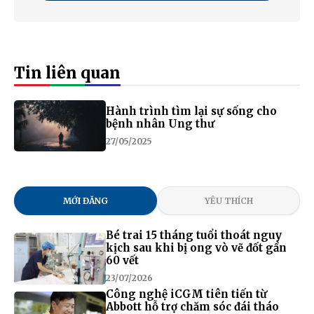
Tin liên quan
Hành trình tìm lại sự sống cho
bệnh nhân Ung thư
27/05/2025
MỚI ĐĂNG
YÊU THÍCH
Bé trai 15 tháng tuổi thoát nguy
kịch sau khi bị ong vò vẽ đốt gần
60 vết
23/07/2026
Công nghệ iCGM tiên tiến từ
Abbott hỗ trợ chăm sóc đái tháo