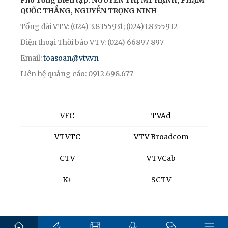
Phó Tổng Biên tập: NGUYỄN THỊ MỸ HẠNH, PHẠM
QUỐC THẮNG, NGUYỄN TRỌNG NINH
Tổng đài VTV: (024) 3.8355931; (024)3.8355932
Điện thoại Thời báo VTV: (024) 66897 897
Email:
toasoan@vtv.vn
Liên hệ quảng cáo: 0912.698.677
VFC
TVAd
VTVTC
VTV Broadcom
CTV
VTVCab
K+
SCTV