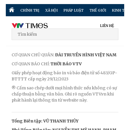
CHÍNH TRỊ
XÃ HỘI
PHÁP LUẬT
THẾ GIỚI
KINH TẾ
LIÊN HỆ
CƠ QUAN CHỦ QUẢN:
ĐÀI TRUYỀN HÌNH VIỆT NAM
CƠ QUAN BÁO CHÍ:
THỜI BÁO VTV
Giấy phép hoạt động báo in và báo điện tử số 483/GP-
BTTTT cấp ngày 29/12/2023
® Cấm sao chép dưới mọi hình thức nếu không có sự
chấp thuận bằng văn bản. Ghi rõ nguồn VTV.vn khi
phát hành lại thông tin từ website này.
Tổng Biên tập: VŨ THANH THỦY