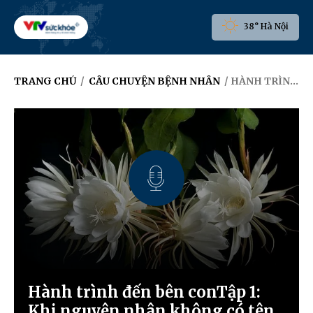
38° Hà Nội
TRANG CHỦ
/
CÂU CHUYỆN BỆNH NHÂN
/ HÀNH TRÌNH ĐẾN BÊN CONTẬP 1: KHI NGUYÊN NHÂN KHÔNG CÓ TÊN
Hành trình đến bên conTập 1:
Khi nguyên nhân không có tên