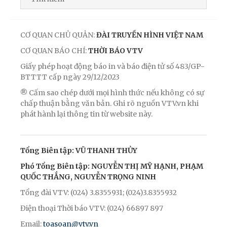
CƠ QUAN CHỦ QUẢN:
ĐÀI TRUYỀN HÌNH VIỆT NAM
CƠ QUAN BÁO CHÍ:
THỜI BÁO VTV
Giấy phép hoạt động báo in và báo điện tử số 483/GP-
BTTTT cấp ngày 29/12/2023
® Cấm sao chép dưới mọi hình thức nếu không có sự
chấp thuận bằng văn bản. Ghi rõ nguồn VTV.vn khi
phát hành lại thông tin từ website này.
Tổng Biên tập: VŨ THANH THỦY
Phó Tổng Biên tập: NGUYỄN THỊ MỸ HẠNH, PHẠM
QUỐC THẮNG, NGUYỄN TRỌNG NINH
Tổng đài VTV: (024) 3.8355931; (024)3.8355932
Điện thoại Thời báo VTV: (024) 66897 897
Email:
toasoan@vtv.vn