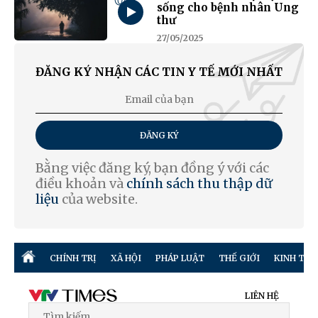
sống cho bệnh nhân Ung
thư
27/05/2025
ĐĂNG KÝ NHẬN CÁC TIN Y TẾ MỚI NHẤT
ĐĂNG KÝ
Bằng việc đăng ký, bạn đồng ý với các
điều khoản và
chính sách thu thập dữ
liệu
của website.
CHÍNH TRỊ
XÃ HỘI
PHÁP LUẬT
THẾ GIỚI
KINH TẾ
LIÊN HỆ