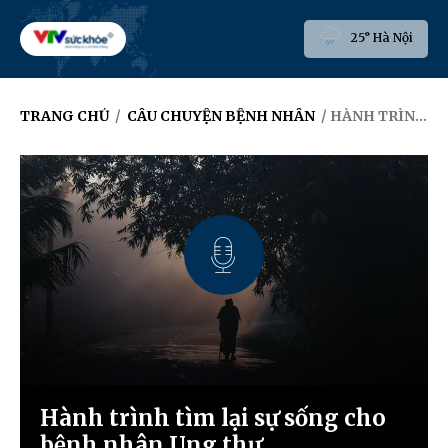
25° Hà Nội
TRANG CHỦ
/
CÂU CHUYỆN BỆNH NHÂN
/ HÀNH TRÌNH TÌM LẠI SỰ SỐNG CHO BỆNH NHÂN UNG THƯ
Hành trình tìm lại sự sống cho
bệnh nhân Ung thư