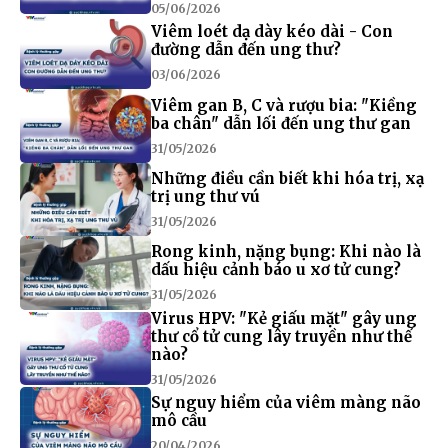
05/06/2026
Viêm loét dạ dày kéo dài - Con
đường dẫn đến ung thư?
03/06/2026
Viêm gan B, C và rượu bia: "Kiềng
ba chân" dẫn lối đến ung thư gan
31/05/2026
Những điều cần biết khi hóa trị, xạ
trị ung thư vú
31/05/2026
Rong kinh, nặng bụng: Khi nào là
dấu hiệu cảnh báo u xơ tử cung?
31/05/2026
Virus HPV: "Kẻ giấu mặt" gây ung
thư cổ tử cung lây truyền như thế
nào?
31/05/2026
Sự nguy hiểm của viêm màng não
mô cầu
20/04/2026