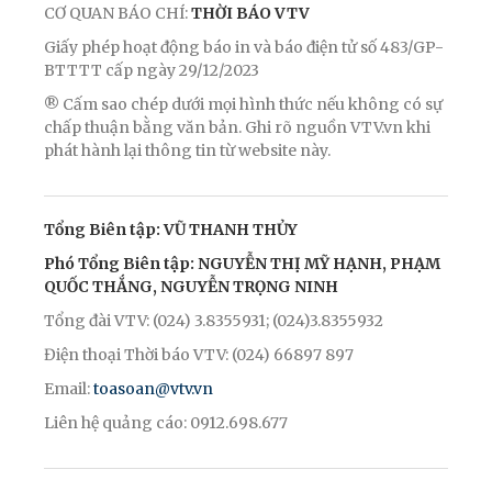
CƠ QUAN BÁO CHÍ:
THỜI BÁO VTV
Giấy phép hoạt động báo in và báo điện tử số 483/GP-
BTTTT cấp ngày 29/12/2023
® Cấm sao chép dưới mọi hình thức nếu không có sự
chấp thuận bằng văn bản. Ghi rõ nguồn VTV.vn khi
phát hành lại thông tin từ website này.
Tổng Biên tập: VŨ THANH THỦY
Phó Tổng Biên tập: NGUYỄN THỊ MỸ HẠNH, PHẠM
QUỐC THẮNG, NGUYỄN TRỌNG NINH
Tổng đài VTV: (024) 3.8355931; (024)3.8355932
Điện thoại Thời báo VTV: (024) 66897 897
Email:
toasoan@vtv.vn
Liên hệ quảng cáo: 0912.698.677