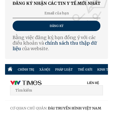
ĐĂNG KÝ NHẬN CÁC TIN Y TẾ MỚI NHẤT
ĐĂNG KÝ
Bằng việc đăng ký, bạn đồng ý với các
điều khoản và
chính sách thu thập dữ
liệu
của website.
CHÍNH TRỊ
XÃ HỘI
PHÁP LUẬT
THẾ GIỚI
KINH TẾ
LIÊN HỆ
CƠ QUAN CHỦ QUẢN:
ĐÀI TRUYỀN HÌNH VIỆT NAM