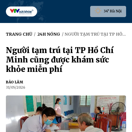
34° Hà Nội
TRANG CHỦ
/
24H NÓNG
/ NGƯỜI TẠM TRÚ TẠI TP HỒ CHÍ MINH CŨNG ĐƯỢC KHÁM SỨC KHỎE MIỄN PHÍ
Người tạm trú tại TP Hồ Chí
Minh cũng được khám sức
khỏe miễn phí
BẢO LÂM
31/05/2026