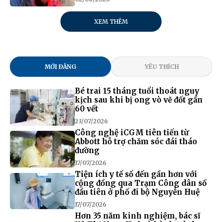
XEM THÊM
MỚI ĐĂNG
YÊU THÍCH
Bé trai 15 tháng tuổi thoát nguy
kịch sau khi bị ong vò vẽ đốt gần
60 vết
23/07/2026
Công nghệ iCGM tiên tiến từ
Abbott hỗ trợ chăm sóc đái tháo
đường
17/07/2026
Tiện ích y tế số đến gần hơn với
cộng đồng qua Trạm Công dân số
đầu tiên ở phố đi bộ Nguyễn Huệ
17/07/2026
Hơn 35 năm kinh nghiệm, bác sĩ