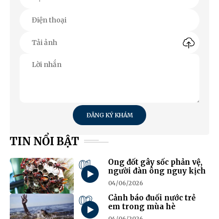
ĐĂNG KÝ KHÁM
TIN NỔI BẬT
01
Ong đốt gây sốc phản vệ,
người đàn ông nguy kịch
04/06/2026
02
Cảnh báo đuối nước trẻ
em trong mùa hè
04/06/2026