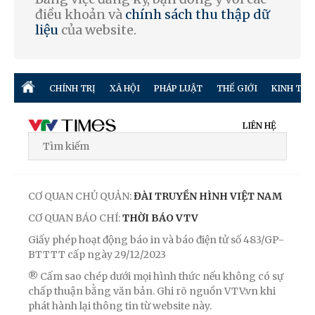
điều khoản và
chính sách thu thập dữ
liệu
của website.
CHÍNH TRỊ
XÃ HỘI
PHÁP LUẬT
THẾ GIỚI
KINH TẾ
LIÊN HỆ
CƠ QUAN CHỦ QUẢN:
ĐÀI TRUYỀN HÌNH VIỆT NAM
CƠ QUAN BÁO CHÍ:
THỜI BÁO VTV
Giấy phép hoạt động báo in và báo điện tử số 483/GP-
BTTTT cấp ngày 29/12/2023
® Cấm sao chép dưới mọi hình thức nếu không có sự
chấp thuận bằng văn bản. Ghi rõ nguồn VTV.vn khi
phát hành lại thông tin từ website này.