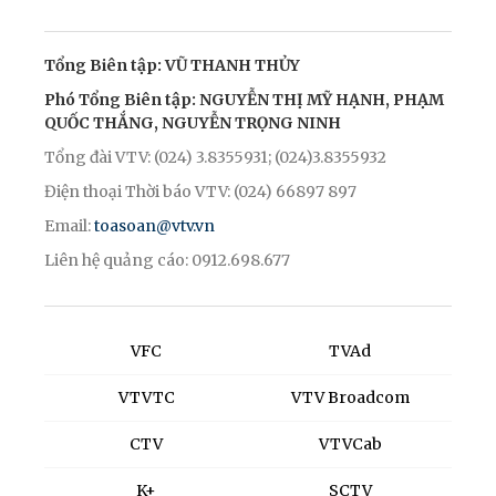
Tổng Biên tập: VŨ THANH THỦY
Phó Tổng Biên tập: NGUYỄN THỊ MỸ HẠNH, PHẠM
QUỐC THẮNG, NGUYỄN TRỌNG NINH
Tổng đài VTV: (024) 3.8355931; (024)3.8355932
Điện thoại Thời báo VTV: (024) 66897 897
Email:
toasoan@vtv.vn
Liên hệ quảng cáo: 0912.698.677
VFC
TVAd
VTVTC
VTV Broadcom
CTV
VTVCab
K+
SCTV