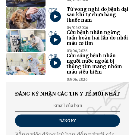
03
Tử vong nghi do bệnh dại
sau khi tự chữa bằng
thuốc nam
04/06/2026
04
Cứu bệnh nhân ngừng
tuần hoàn hai lần do nhồi
máu cơ tim
03/06/2026
05
Cứu sống bệnh nhân
người nước ngoài bị
thủng tim mang nhóm
máu siêu hiếm
03/06/2026
ĐĂNG KÝ NHẬN CÁC TIN Y TẾ MỚI NHẤT
ĐĂNG KÝ
Bằng việc đăng ký, bạn đồng ý với các