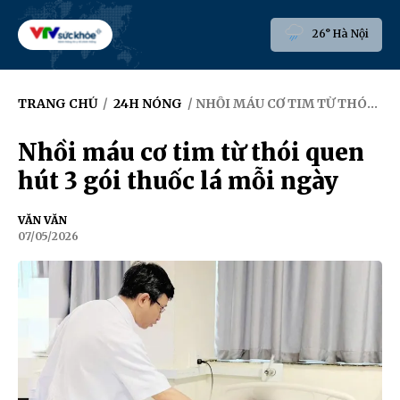
26° Hà Nội
TRANG CHỦ
/
24H NÓNG
/ NHỒI MÁU CƠ TIM TỪ THÓI QUEN HÚT 3 GÓI THUỐC LÁ MỖI NGÀY
Nhồi máu cơ tim từ thói quen
hút 3 gói thuốc lá mỗi ngày
VĂN VĂN
07/05/2026