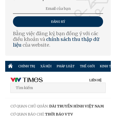
ĐĂNG KÝ
Bằng việc đăng ký, bạn đồng ý với các
điều khoản và
chính sách thu thập dữ
liệu
của website.
CHÍNH TRỊ
XÃ HỘI
PHÁP LUẬT
THẾ GIỚI
KINH TẾ
LIÊN HỆ
CƠ QUAN CHỦ QUẢN:
ĐÀI TRUYỀN HÌNH VIỆT NAM
CƠ QUAN BÁO CHÍ:
THỜI BÁO VTV