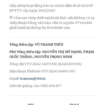
Giấy phép hoạt động báo in và báo điện tử số 483/GP-
BTTTT cấp ngày 29/12/2023
® Cấm sao chép dưới mọi hình thức nếu không có sự
chấp thuận bằng văn bản. Ghi rõ nguồn VTV.vn khi
phát hành lại thông tin từ website này.
Tổng Biên tập: VŨ THANH THỦY
Phó Tổng Biên tập: NGUYỄN THỊ MỸ HẠNH, PHẠM
QUỐC THẮNG, NGUYỄN TRỌNG NINH
Tổng đài VTV: (024) 3.8355931; (024)3.8355932
Điện thoại Thời báo VTV: (024) 66897 897
Email:
toasoan@vtv.vn
Liên hệ quảng cáo: 0912.698.677
VFC
TVAd