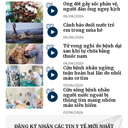
01
Ong đốt gây sốc phản vệ,
người đàn ông nguy kịch
04/06/2026
02
Cảnh báo đuối nước trẻ
em trong mùa hè
04/06/2026
03
Tử vong nghi do bệnh dại
sau khi tự chữa bằng
thuốc nam
04/06/2026
04
Cứu bệnh nhân ngừng
tuần hoàn hai lần do nhồi
máu cơ tim
03/06/2026
05
Cứu sống bệnh nhân
người nước ngoài bị
thủng tim mang nhóm
máu siêu hiếm
03/06/2026
ĐĂNG KÝ NHẬN CÁC TIN Y TẾ MỚI NHẤT