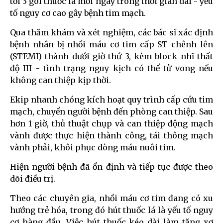
tới 3 gói thuốc lá mỗi ngày trong thời gian dài - yếu
tố nguy cơ cao gây bệnh tim mạch.
Qua thăm khám và xét nghiệm, các bác sĩ xác định
bệnh nhân bị nhồi máu cơ tim cấp ST chênh lên
(STEMI) thành dưới giờ thứ 3, kèm block nhĩ thất
độ III - tình trạng nguy kịch có thể tử vong nếu
không can thiệp kịp thời.
Ekip nhanh chóng kích hoạt quy trình cấp cứu tim
mạch, chuyển người bệnh đến phòng can thiệp. Sau
hơn 1 giờ, thủ thuật chụp và can thiệp động mạch
vành được thực hiện thành công, tái thông mạch
vành phải, khôi phục dòng máu nuôi tim.
Hiện người bệnh đã ổn định và tiếp tục được theo
dõi điều trị.
Theo các chuyên gia, nhồi máu cơ tim đang có xu
hướng trẻ hóa, trong đó hút thuốc lá là yếu tố nguy
cơ hàng đầu. Việc hút thuốc kéo dài làm tăng xơ