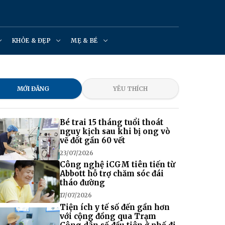
KHỎE & ĐẸP
MẸ & BÉ
MỚI ĐĂNG
YÊU THÍCH
Bé trai 15 tháng tuổi thoát
nguy kịch sau khi bị ong vò
vẽ đốt gần 60 vết
23/07/2026
Công nghệ iCGM tiên tiến từ
Abbott hỗ trợ chăm sóc đái
tháo đường
17/07/2026
Tiện ích y tế số đến gần hơn
với cộng đồng qua Trạm