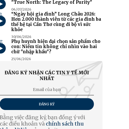
"True North: The Legacy of Purity"
04/07/2026
4
“Ngày hội gia đình” Long Châu 2026:
Hơn 2.000 thành viên từ các gia đình ba
thế hệ tại Cần Thơ cùng đi bộ vì sức
khỏe
30/06/2026
5
Phụ huynh hiện đại chọn sản phẩm cho
con: Niềm tin không chỉ nhìn vào hai
chữ "nhập khẩu"?
25/06/2026
ĐĂNG KÝ NHẬN CÁC TIN Y TẾ MỚI
NHẤT
ĐĂNG KÝ
Bằng việc đăng ký, bạn đồng ý với
các điều khoản và
chính sách thu