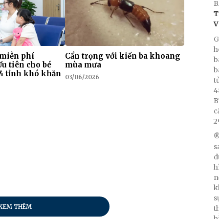
B
T
V
G
h
 miễn phí
Cẩn trọng với kiến ba khoang
b
Ưu tiên cho bé
mùa mưa
b
i 4 tỉnh khó khăn
03/06/2026
t
4
B
c
2
®
s
d
h
n
k
s
XEM THÊM
t
b