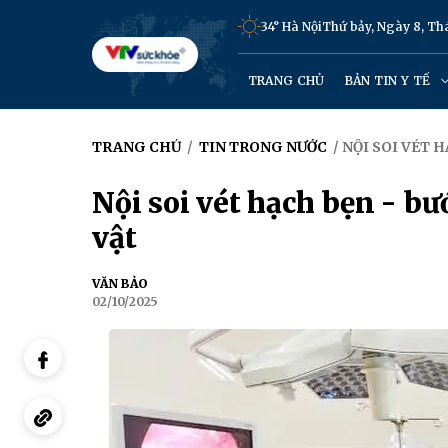
34° Hà Nội
Thứ bảy, Ngày 8, T
TRANG CHỦ
BẢN TIN Y TẾ
TRANG CHỦ
/
TIN TRONG NƯỚC
/ NỘI SOI VÉT 
Nội soi vét hạch bẹn - bư
vật
VĂN BẢO
02/10/2025