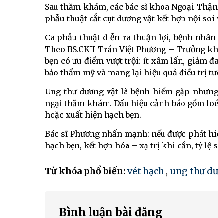
Sau thăm khám, các bác sĩ khoa Ngoại Thận 
phẫu thuật cắt cụt dương vật kết hợp nội soi 
Ca phẫu thuật diễn ra thuận lợi, bệnh nhân 
Theo BS.CKII Trần Việt Phương – Trưởng kho
bẹn có ưu điểm vượt trội: ít xâm lấn, giảm 
bảo thẩm mỹ và mang lại hiệu quả điều trị t
Ung thư dương vật là bệnh hiếm gặp nhưng
ngại thăm khám. Dấu hiệu cảnh báo gồm loét
hoặc xuất hiện hạch bẹn.
Bác sĩ Phương nhấn mạnh: nếu được phát hiện
hạch bẹn, kết hợp hóa – xạ trị khi cần, tỷ lệ
Từ khóa phổ biến:
vét hạch
,
ung thư dư
Bình luận bài đăng