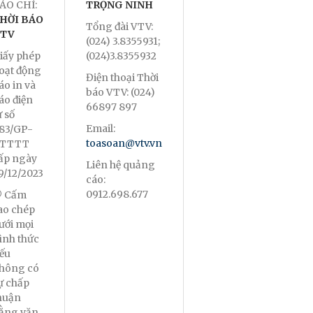
ÁO CHÍ:
TRỌNG NINH
HỜI BÁO
Tổng đài VTV:
TV
(024) 3.8355931;
iấy phép
(024)3.8355932
oạt động
Điện thoại Thời
áo in và
báo VTV: (024)
áo điện
66897 897
ử số
Email:
83/GP-
toasoan@vtv.vn
TTTT
ấp ngày
Liên hệ quảng
9/12/2023
cáo:
0912.698.677
 Cấm
ao chép
ưới mọi
ình thức
ếu
hông có
ự chấp
huận
ằng văn