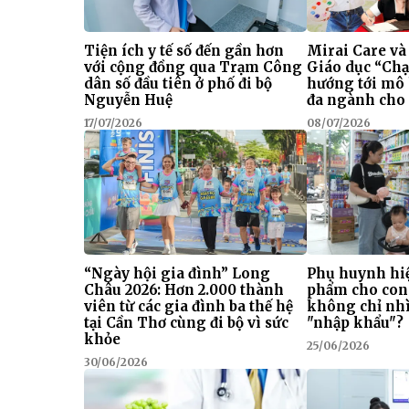
Tiện ích y tế số đến gần hơn
Mirai Care và
với cộng đồng qua Trạm Công
Giáo dục “Chạ
dân số đầu tiên ở phố đi bộ
hướng tới mô
Nguyễn Huệ
đa ngành cho 
17/07/2026
08/07/2026
“Ngày hội gia đình” Long
Phụ huynh hiệ
Châu 2026: Hơn 2.000 thành
phẩm cho con
viên từ các gia đình ba thế hệ
không chỉ nhì
tại Cần Thơ cùng đi bộ vì sức
"nhập khẩu"?
khỏe
25/06/2026
30/06/2026