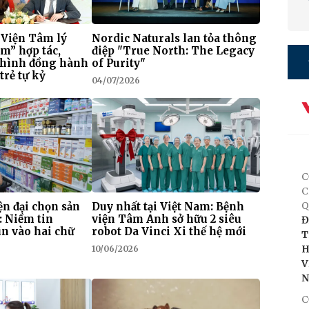
 Viện Tâm lý
Nordic Naturals lan tỏa thông
m” hợp tác,
điệp "True North: The Legacy
 hình đồng hành
of Purity"
trẻ tự kỷ
04/07/2026
C
C
Q
n đại chọn sản
Duy nhất tại Việt Nam: Bệnh
: Niềm tin
viện Tâm Anh sở hữu 2 siêu
Đ
n vào hai chữ
robot Da Vinci Xi thế hệ mới
T
H
10/06/2026
V
C