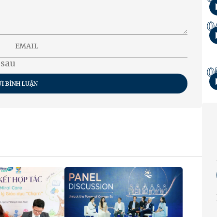
0
 sau
0
I BÌNH LUẬN