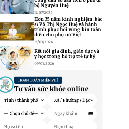
Công dân số đầu tiên ở phố đi
bộ Nguyễn Huệ
17/07/2026
Hơn 35 năm kinh nghiệm, bác
sĩ Võ Thị Ngọc Huệ và hành
trình phục hồi vùng kín toàn
diện cho phụ nữ Việt
15/07/2026
Kết nối gia đình, giáo dục và
y học trong hỗ trợ trẻ tự kỷ
09/07/2026
HOÀN TOÀN MIỄN PHÍ
Tư vấn sức khỏe online