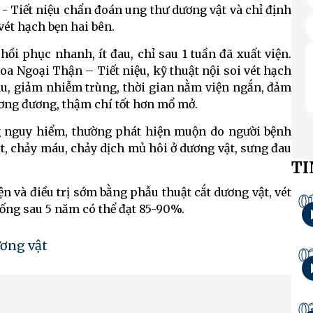
- Tiết niệu chẩn đoán ung thư dương vật và chỉ định
vét hạch bẹn hai bên.
hồi phục nhanh, ít đau, chỉ sau 1 tuần đã xuất viện.
a Ngoại Thận – Tiết niệu, kỹ thuật nội soi vét hạch
đau, giảm nhiễm trùng, thời gian nằm viện ngắn, đảm
ương đương, thậm chí tốt hơn mổ mở.
 nguy hiểm, thường phát hiện muộn do người bệnh
, chảy máu, chảy dịch mủ hôi ở dương vật, sưng đau
TI
 và điều trị sớm bằng phẫu thuật cắt dương vật, vét
0
 sống sau 5 năm có thể đạt 85-90%.
ơng vật
0
0