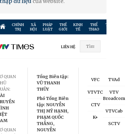
thập dữ liệu
của website.
CHÍNH
XÃ
PHÁP
THẾ
KINH
THỂ
TRUYỀN
GIẢ
TRỊ
HỘI
LUẬT
GIỚI
TẾ
THAO
HÌNH
TR
LIÊN HỆ
Ơ QUAN
Tổng Biên tập:
VFC
TVAd
HỦ
VŨ THANH
UẢN:
THỦY
VTVTC
VTV
ÀI
Phó Tổng Biên
Broadcom
RUYỀN
tập: NGUYỄN
CTV
ÌNH
THỊ MỸ HẠNH,
VTVCab
IỆT
PHẠM QUỐC
K+
NAM
THẮNG,
SCTV
Ơ QUAN
NGUYỄN