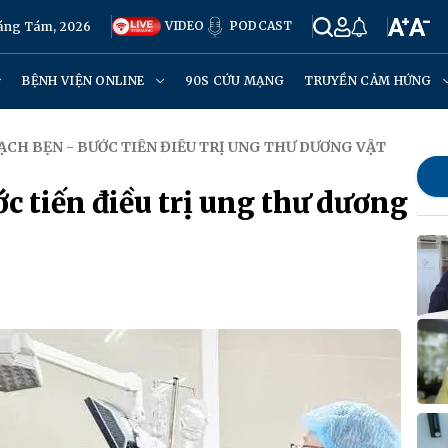
VIDEO
PODCAST
háng Tám, 2026
BỆNH VIỆN ONLINE
90S CỨU MẠNG
TRUYỀN CẢM HỨNG
HẠCH BẸN - BƯỚC TIẾN ĐIỀU TRỊ UNG THƯ DƯƠNG VẬT
ớc tiến điều trị ung thư dương