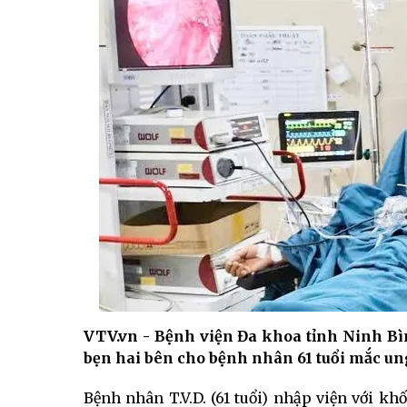
VTV.vn - Bệnh viện Đa khoa tỉnh Ninh Bìn
bẹn hai bên cho bệnh nhân 61 tuổi mắc ung
Bệnh nhân T.V.D. (61 tuổi) nhập viện với khố