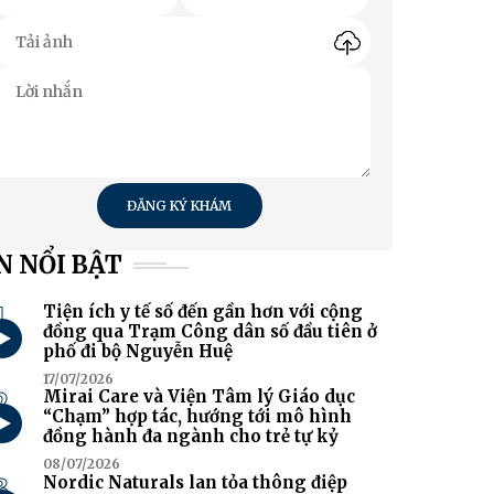
ĐĂNG KÝ KHÁM
N NỔI BẬT
1
Tiện ích y tế số đến gần hơn với cộng
đồng qua Trạm Công dân số đầu tiên ở
phố đi bộ Nguyễn Huệ
17/07/2026
2
Mirai Care và Viện Tâm lý Giáo dục
“Chạm” hợp tác, hướng tới mô hình
đồng hành đa ngành cho trẻ tự kỷ
08/07/2026
3
Nordic Naturals lan tỏa thông điệp