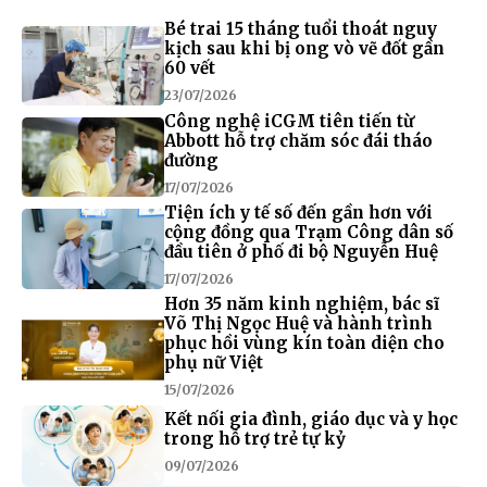
Bé trai 15 tháng tuổi thoát nguy
kịch sau khi bị ong vò vẽ đốt gần
60 vết
23/07/2026
Công nghệ iCGM tiên tiến từ
Abbott hỗ trợ chăm sóc đái tháo
đường
17/07/2026
Tiện ích y tế số đến gần hơn với
cộng đồng qua Trạm Công dân số
đầu tiên ở phố đi bộ Nguyễn Huệ
17/07/2026
Hơn 35 năm kinh nghiệm, bác sĩ
Võ Thị Ngọc Huệ và hành trình
phục hồi vùng kín toàn diện cho
phụ nữ Việt
15/07/2026
Kết nối gia đình, giáo dục và y học
trong hỗ trợ trẻ tự kỷ
09/07/2026