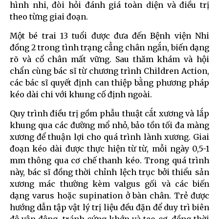
hình nhi, đòi hỏi đánh giá toàn diện và điều trị
theo từng giai đoạn.
Một bé trai 13 tuổi được đưa đến Bệnh viện Nhi
đồng 2 trong tình trạng cẳng chân ngắn, biến dạng
rõ và cổ chân mất vững. Sau thăm khám và hội
chẩn cùng bác sĩ từ chương trình Children Action,
các bác sĩ quyết định can thiệp bằng phương pháp
kéo dài chi với khung cố định ngoài.
Quy trình điều trị gồm phẫu thuật cắt xương và lắp
khung qua các đường mổ nhỏ, bảo tồn tối đa màng
xương để thuận lợi cho quá trình lành xương. Giai
đoạn kéo dài được thực hiện từ từ, mỗi ngày 0,5-1
mm thông qua cơ chế thanh kéo. Trong quá trình
này, bác sĩ đồng thời chỉnh lệch trục bởi thiểu sản
xương mác thường kèm valgus gối và các biến
dạng varus hoặc supination ở bàn chân. Trẻ được
hướng dẫn tập vật lý trị liệu đều đặn để duy trì biên