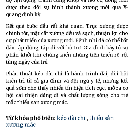
độ vận động, tránh cứng khớp và teo cơ, đồng thời
được theo dõi sự hình thành xương mới qua X-
quang định kỳ.
Kết quả bước đầu rất khả quan. Trục xương được
chỉnh tốt, mặt cắt xương đều và sạch, thuận lợi cho
sự phát triển của xương mới. Bệnh nhi đã có thể bắt
đầu tập đứng, tập đi với hỗ trợ. Gia đình bày tỏ sự
phấn khởi khi chứng kiến những tiến triển rõ rệt
từng ngày của trẻ.
Phẫu thuật kéo dài chi là hành trình dài, đòi hỏi
kiên trì từ cả gia đình và đội ngũ y tế, nhưng kết
quả sớm cho thấy nhiều tín hiệu tích cực, mở ra cơ
hội cải thiện dáng đi và chất lượng sống cho trẻ
mắc thiểu sản xương mác.
Từ khóa phổ biến:
kéo dài chi
,
thiểu sản
xương mác