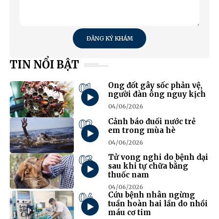
ĐĂNG KÝ KHÁM
TIN NỔI BẬT
01
Ong đốt gây sốc phản vệ,
người đàn ông nguy kịch
04/06/2026
02
Cảnh báo đuối nước trẻ
em trong mùa hè
04/06/2026
03
Tử vong nghi do bệnh dại
sau khi tự chữa bằng
thuốc nam
04/06/2026
04
Cứu bệnh nhân ngừng
tuần hoàn hai lần do nhồi
máu cơ tim