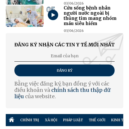
03/06/2026
05
Cứu sống bệnh nhân
người nước ngoài bị
thủng tim mang nhóm
máu siêu hiếm
03/06/2026
ĐĂNG KÝ NHẬN CÁC TIN Y TẾ MỚI NHẤT
ĐĂNG KÝ
Bằng việc đăng ký, bạn đồng ý với các
điều khoản và
chính sách thu thập dữ
liệu
của website.
CHÍNH TRỊ
XÃ HỘI
PHÁP LUẬT
THẾ GIỚI
KINH TẾ