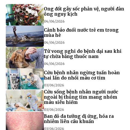
Ong đốt gây sốc phản vệ, người đàn
ông nguy kịch
04/06/2026
Cảnh báo đuối nước trẻ em trong
mùa hè
04/06/2026
Tử vong nghi do bệnh dại sau khi
tự chữa bằng thuốc nam
04/06/2026
Cứu bệnh nhân ngừng tuần hoàn
hai lần do nhồi máu cơ tim
03/06/2026
Cứu sống bệnh nhân người nước
ngoài bị thủng tim mang nhóm
máu siêu hiếm
03/06/2026
Ban đỏ da tưởng dị ứng, hóa ra
nhiễm liên cầu khuẩn
03/06/2026