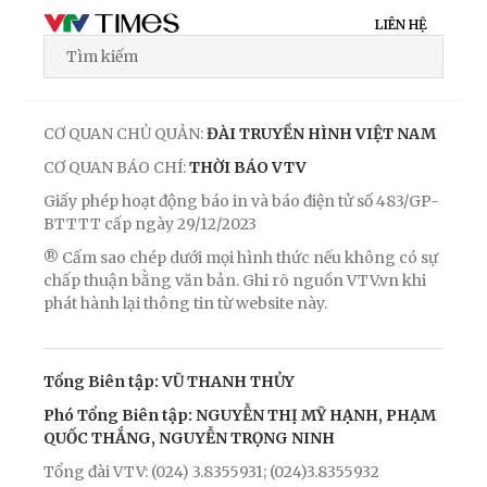
LIÊN HỆ
CƠ QUAN CHỦ QUẢN:
ĐÀI TRUYỀN HÌNH VIỆT NAM
CƠ QUAN BÁO CHÍ:
THỜI BÁO VTV
Giấy phép hoạt động báo in và báo điện tử số 483/GP-
BTTTT cấp ngày 29/12/2023
® Cấm sao chép dưới mọi hình thức nếu không có sự
chấp thuận bằng văn bản. Ghi rõ nguồn VTV.vn khi
phát hành lại thông tin từ website này.
Tổng Biên tập: VŨ THANH THỦY
Phó Tổng Biên tập: NGUYỄN THỊ MỸ HẠNH, PHẠM
QUỐC THẮNG, NGUYỄN TRỌNG NINH
Tổng đài VTV: (024) 3.8355931; (024)3.8355932