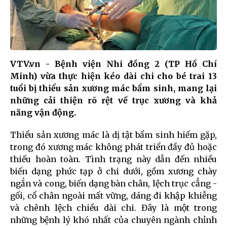
VTV.vn - Bệnh viện Nhi đồng 2 (TP Hồ Chí
Minh) vừa thực hiện kéo dài chi cho bé trai 13
tuổi bị thiểu sản xương mác bẩm sinh, mang lại
những cải thiện rõ rệt về trục xương và khả
năng vận động.
Thiểu sản xương mác là dị tật bẩm sinh hiếm gặp,
trong đó xương mác không phát triển đầy đủ hoặc
thiếu hoàn toàn. Tình trạng này dẫn đến nhiều
biến dạng phức tạp ở chi dưới, gồm xương chày
ngắn và cong, biến dạng bàn chân, lệch trục cẳng -
gối, cổ chân ngoài mất vững, dáng đi khập khiễng
và chênh lệch chiều dài chi. Đây là một trong
những bệnh lý khó nhất của chuyên ngành chỉnh