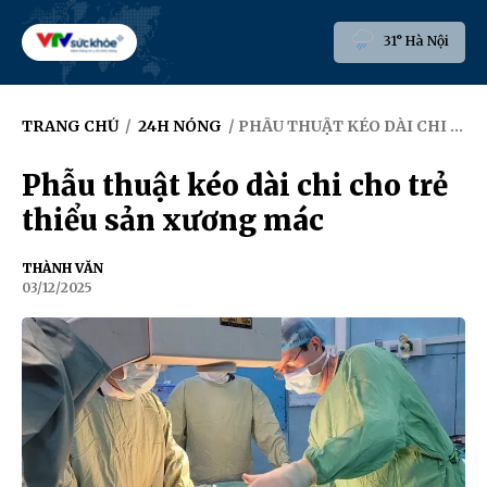
31° Hà Nội
TRANG CHỦ
/
24H NÓNG
/ PHẪU THUẬT KÉO DÀI CHI CHO TRẺ THIỂU SẢN XƯƠNG MÁC
Phẫu thuật kéo dài chi cho trẻ
thiểu sản xương mác
THÀNH VĂN
03/12/2025