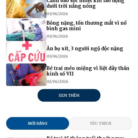
Cảnh báo sốc nhiệt khi lao động
dưới trời nắng nóng
03/06/2026
Bỏng nặng, tổn thương mắt vì nổ
bình gas mini
03/06/2026
Ăn bọ xít, 3 người ngộ độc nặng
03/06/2026
Bé trai méo miệng vì liệt dây thần
kinh số VII
02/06/2026
XEM THÊM
MỚI ĐĂNG
YÊU THÍCH