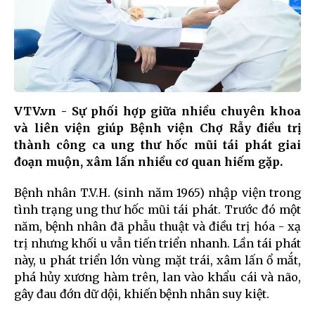
VTV.vn - Sự phối hợp giữa nhiều chuyên khoa
và liên viện giúp Bệnh viện Chợ Rẫy điều trị
thành công ca ung thư hốc mũi tái phát giai
đoạn muộn, xâm lấn nhiều cơ quan hiếm gặp.
Bệnh nhân T.V.H. (sinh năm 1965) nhập viện trong
tình trạng ung thư hốc mũi tái phát. Trước đó một
năm, bệnh nhân đã phẫu thuật và điều trị hóa - xạ
trị nhưng khối u vẫn tiến triển nhanh. Lần tái phát
này, u phát triển lớn vùng mặt trái, xâm lấn ổ mắt,
phá hủy xương hàm trên, lan vào khẩu cái và não,
gây đau đớn dữ dội, khiến bệnh nhân suy kiệt.