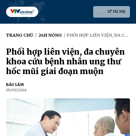
31° Hà Nội
TRANG CHỦ
/
24H NÓNG
/ PHỐI HỢP LIÊN VIỆN, ĐA CHUYÊN KHOA CỨU BỆNH NHÂN UNG THƯ HỐC MŨI GIAI ĐOẠN MUỘN
Phối hợp liên viện, đa chuyên
khoa cứu bệnh nhân ung thư
hốc mũi giai đoạn muộn
BẢO LÂM
05/03/2026