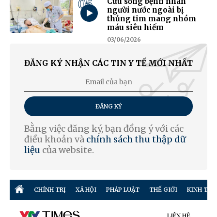
05
Cứu sống bệnh nhân
người nước ngoài bị
thủng tim mang nhóm
máu siêu hiếm
03/06/2026
ĐĂNG KÝ NHẬN CÁC TIN Y TẾ MỚI NHẤT
ĐĂNG KÝ
Bằng việc đăng ký, bạn đồng ý với các
điều khoản và
chính sách thu thập dữ
liệu
của website.
CHÍNH TRỊ
XÃ HỘI
PHÁP LUẬT
THẾ GIỚI
KINH TẾ
LIÊN HỆ