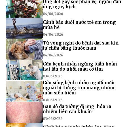
Ong đốt gây sốc phản vệ, người đàn
ông nguy kịch
04/06/2026
Cảnh báo đuối nước trẻ em trong
mùa hè
04/06/2026
Tử vong nghi do bệnh dại sau khi
tự chữa bằng thuốc nam
04/06/2026
Cứu bệnh nhân ngừng tuần hoàn
hai lần do nhồi máu cơ tim
03/06/2026
Cứu sống bệnh nhân người nước
ngoài bị thủng tim mang nhóm
máu siêu hiếm
03/06/2026
Ban đỏ da tưởng dị ứng, hóa ra
nhiễm liên cầu khuẩn
03/06/2026