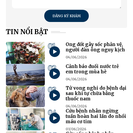
ĐĂNG KÝ KHÁM
TIN NỔI BẬT
01
Ong đốt gây sốc phản vệ,
người đàn ông nguy kịch
04/06/2026
02
Cảnh báo đuối nước trẻ
em trong mùa hè
04/06/2026
03
Tử vong nghi do bệnh dại
sau khi tự chữa bằng
thuốc nam
04/06/2026
04
Cứu bệnh nhân ngừng
tuần hoàn hai lần do nhồi
máu cơ tim
03/06/2026