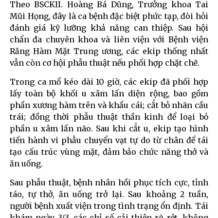
Theo BSCKII. Hoàng Bá Dũng, Trưởng khoa Tai
Mũi Họng, đây là ca bệnh đặc biệt phức tạp, đòi hỏi
đánh giá kỹ lưỡng khả năng can thiệp. Sau hội
chẩn đa chuyên khoa và liên viện với Bệnh viện
Răng Hàm Mặt Trung ương, các ekip thống nhất
vẫn còn cơ hội phẫu thuật nếu phối hợp chặt chẽ.
Trong ca mổ kéo dài 10 giờ, các ekip đã phối hợp
lấy toàn bộ khối u xâm lấn diện rộng, bao gồm
phần xương hàm trên và khẩu cái; cắt bỏ nhãn cầu
trái; đồng thời phẫu thuật thần kinh để loại bỏ
phần u xâm lấn não. Sau khi cắt u, ekip tạo hình
tiến hành vi phẫu chuyển vạt tự do từ chân để tái
tạo cấu trúc vùng mặt, đảm bảo chức năng thở và
ăn uống.
Sau phẫu thuật, bệnh nhân hồi phục tích cực, tỉnh
táo, tự thở, ăn uống trở lại. Sau khoảng 2 tuần,
người bệnh xuất viện trong tình trạng ổn định. Tái
khám ngày 3/3, các chỉ số cải thiện rõ rệt, không