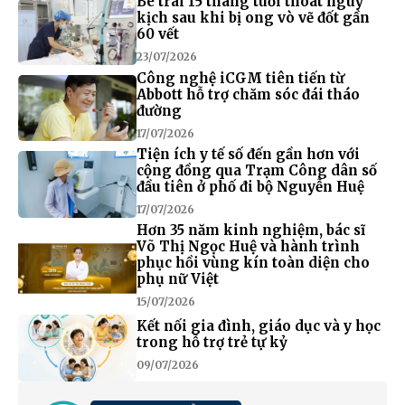
Bé trai 15 tháng tuổi thoát nguy
kịch sau khi bị ong vò vẽ đốt gần
60 vết
23/07/2026
Công nghệ iCGM tiên tiến từ
Abbott hỗ trợ chăm sóc đái tháo
đường
17/07/2026
Tiện ích y tế số đến gần hơn với
cộng đồng qua Trạm Công dân số
đầu tiên ở phố đi bộ Nguyễn Huệ
17/07/2026
Hơn 35 năm kinh nghiệm, bác sĩ
Võ Thị Ngọc Huệ và hành trình
phục hồi vùng kín toàn diện cho
phụ nữ Việt
15/07/2026
Kết nối gia đình, giáo dục và y học
trong hỗ trợ trẻ tự kỷ
09/07/2026