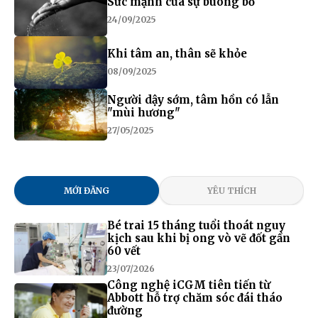
Sức mạnh của sự buông bỏ
24/09/2025
Khi tâm an, thân sẽ khỏe
08/09/2025
Người dậy sớm, tâm hồn có lẫn
"mùi hương"
27/05/2025
MỚI ĐĂNG
YÊU THÍCH
Bé trai 15 tháng tuổi thoát nguy
kịch sau khi bị ong vò vẽ đốt gần
60 vết
23/07/2026
Công nghệ iCGM tiên tiến từ
Abbott hỗ trợ chăm sóc đái tháo
đường