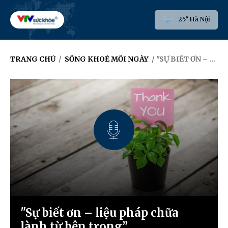
25° Hà Nội
TRANG CHỦ
/
SỐNG KHOẺ MỖI NGÀY
/ "SỰ BIẾT ƠN – LIỆU PHÁP CHỮA LÀNH TỪ BÊN TRONG”
"Sự biết ơn – liệu pháp chữa
lành từ bên trong”