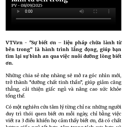
PV - 08/09/2025
VTV.vn - "Sự biết ơn – liệu pháp chữa lành từ
bên trong” là hành trình lắng đọng, giúp bạn
tìm lại sự bình an qua việc nuôi dưỡng lòng biết
ơn.
Những chia sẻ nhẹ nhàng sẽ mở ra góc nhìn mới,
trở thành “dưỡng chất tinh thần”, giúp giảm căng
thẳng, cải thiện giấc ngủ và nâng cao sức khỏe
tổng thể.
Có một nghiên cứu tâm lý từng chỉ ra: những người
duy trì thói quen biết ơn mỗi ngày, chỉ bằng việc
viết ra 3 điều khiến họ cảm thấy biết ơn, đã có chất