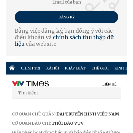
ĐĂNG KÝ
Bằng việc đăng ký, bạn đồng ý với các
điều khoản và
chính sách thu thập dữ
liệu
của website.
CHÍNH TRỊ
XÃ HỘI
PHÁP LUẬT
THẾ GIỚI
KINH TẾ
LIÊN HỆ
CƠ QUAN CHỦ QUẢN:
ĐÀI TRUYỀN HÌNH VIỆT NAM
CƠ QUAN BÁO CHÍ:
THỜI BÁO VTV
Giấy phép hoạt động báo in và báo điện tử số 483/GP-