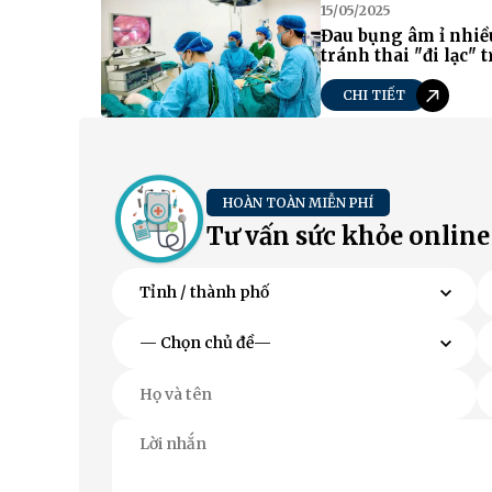
15/05/2025
Đau bụng âm ỉ nhiề
tránh thai "đi lạc"
CHI TIẾT
HOÀN TOÀN MIỄN PHÍ
Tư vấn sức khỏe online