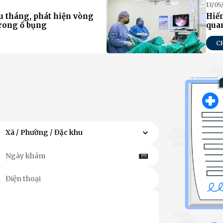
13/05
u tháng, phát hiện vòng
Hiế
 trong ổ bụng
quan
C