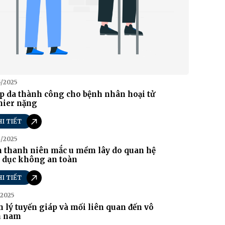
5/2025
p da thành công cho bệnh nhân hoại tử
nier nặng
HI TIẾT
4/2025
 thanh niên mắc u mềm lây do quan hệ
h dục không an toàn
HI TIẾT
/2025
 lý tuyến giáp và mối liên quan đến vô
h nam