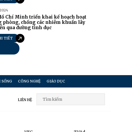
/2024
ồ Chí Minh triển khai kế hoạch hoạt
g phòng, chống các nhiễm khuẩn lây
ền qua đường tình dục
HI TIẾT
I SỐNG
CÔNG NGHỆ
GIÁO DỤC
LIÊN HỆ
VFC
TVAd