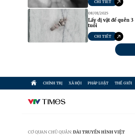
CHI TIẾT
08/01/2025
Lấy dị vật để quên 
tuổi
CHI TIẾT
CHÍNH TRỊ
XÃ HỘI
PHÁP LUẬT
THẾ GIỚI
CƠ QUAN CHỦ QUẢN:
ĐÀI TRUYỀN HÌNH VIỆT