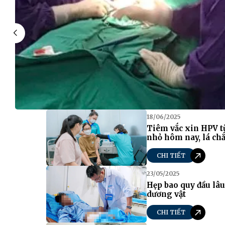
18/06/2025
Tiêm vắc xin HPV từ
nhỏ hôm nay, lá chắ
CHI TIẾT
23/05/2025
Hẹp bao quy đầu lâ
dương vật
CHI TIẾT