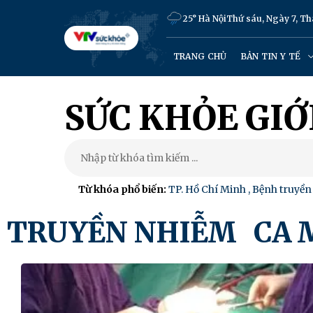
25° Hà Nội
Thứ sáu, Ngày 7, T
TRANG CHỦ
BẢN TIN Y TẾ
SỨC KHỎE GIỚ
Từ khóa phổ biến:
TP. Hồ Chí Minh
,
Bệnh truyền
TRUYỀN NHIỄM
CA M