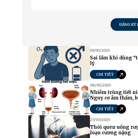
ĐĂNG KÝ
10/05/2025
Sai lầm khi dùng “
lý
CHI TIẾT
08/05/2025
Nhiễm trùng tiết ni
Nguy cơ âm thầm, 
CHI TIẾT
27/03/2025
Thói quen uống rượ
loạn cương nặng