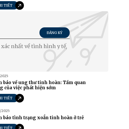
HI TIẾT
ĐĂNG KÝ
xác nhất về tình hình y tế,
/2025
h báo về ung thư tinh hoàn: Tầm quan
g của việc phát hiện sớm
HI TIẾT
/2025
 báo tình trạng xoắn tinh hoàn ở trẻ
HI TIẾT