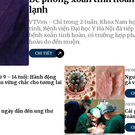
lạnh
VTV.vn - Chỉ trong 2 tuần, Khoa Nam học
tính, Bệnh viện Đại học Y Hà Nội đã tiế
bệnh xoắn tinh hoàn, có trường hợp phả
hoàn do đến muộn.
CHI TIẾT
09/0
 9 – 14 tuổi: Hành động
Ngườ
n vững chắc cho tương lai
gà v
C
20/05
u ngày dẫn đến ung thư
Cái 
toàn
C