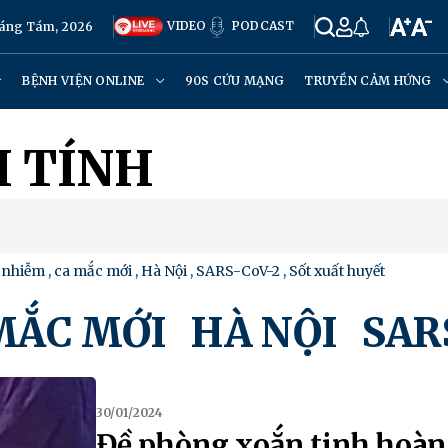
VIDEO
PODCAST
háng Tám, 2026
BỆNH VIỆN ONLINE
90S CỨU MẠNG
TRUYỀN CẢM HỨNG
I TÍNH
 nhiễm
,
ca mắc mới
,
Hà Nội
,
SARS-CoV-2
,
Sốt xuất huyết
ẮC MỚI
HÀ NỘI
SARS-
30/01/2024
Đề phòng xoắn tinh hoàn 