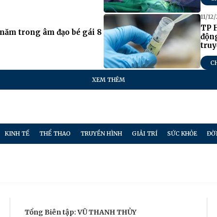
11/12
TP H
3 năm trong âm đạo bé gái 8
độn
truy
C
XEM THÊM
KINH TẾ
THỂ THAO
TRUYỀN HÌNH
GIẢI TRÍ
SỨC KHỎE
ĐỜ
Tổng Biên tập: VŨ THANH THỦY