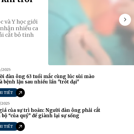
 và Y học giới
p nhận nhiều ca
i cắt bỏ tinh
6/2025
i đàn ông 63 tuổi mắc cùng lúc sùi mào
à bệnh lậu sau nhiều lần "trót dại"
HI TIẾT
/2025
giá của sự trì hoãn: Người đàn ông phải cắt
 bộ “của quý” để giành lại sự sống
HI TIẾT