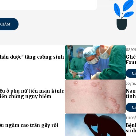
 KHÁM
08/0
thần dược” tăng cường sinh
Ghé
Fou
C
22/0
ệu ở phụ nữ tiền mãn kinh:
Nam
biến chứng nguy hiểm
tìn
C
11/03
u ngâm cao trăn gây rối
Bệnh
sin