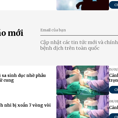
C
áo mới
Cập nhật các tin tức mới và chính 
bệnh dịch trên toàn quốc
15/01
ì sa sinh dục nhờ phẫu
Cản
tử cung
trọn
C
08/01
nh nhi bị xoắn 7 vòng vòi
Cảnh
C