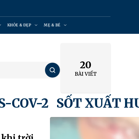
KHỎE & ĐẸP
MẸ & BÉ
20
Tìm
kiếm
BÀI VIẾT
COV-2
SỐT XUẤT HU
khi trời