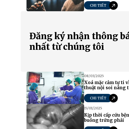
CHI TIẾT
Đăng ký nhận thông b
nhất từ chúng tôi
08/03/2025
Xoá mặc cảm tự ti v
thuật nội soi nâng 
CHI TIẾT
15/01/2025
Kịp thời cấp cứu bệ
buồng trứng phải