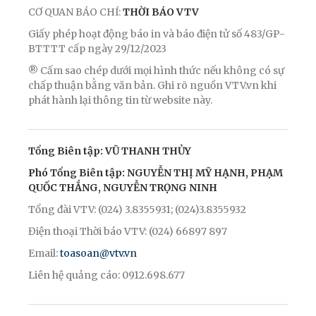
CƠ QUAN BÁO CHÍ:
THỜI BÁO VTV
Giấy phép hoạt động báo in và báo điện tử số 483/GP-
BTTTT cấp ngày 29/12/2023
® Cấm sao chép dưới mọi hình thức nếu không có sự
chấp thuận bằng văn bản. Ghi rõ nguồn VTV.vn khi
phát hành lại thông tin từ website này.
Tổng Biên tập: VŨ THANH THỦY
Phó Tổng Biên tập: NGUYỄN THỊ MỸ HẠNH, PHẠM
QUỐC THẮNG, NGUYỄN TRỌNG NINH
Tổng đài VTV: (024) 3.8355931; (024)3.8355932
Điện thoại Thời báo VTV: (024) 66897 897
Email:
toasoan@vtv.vn
Liên hệ quảng cáo: 0912.698.677