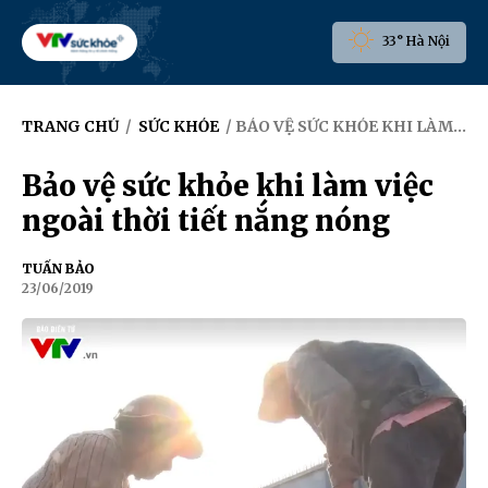
33° Hà Nội
TRANG CHỦ
/
SỨC KHỎE
/ BẢO VỆ SỨC KHỎE KHI LÀM VIỆC NGOÀI THỜI TIẾT NẮNG NÓNG
Bảo vệ sức khỏe khi làm việc
ngoài thời tiết nắng nóng
TUẤN BẢO
23/06/2019