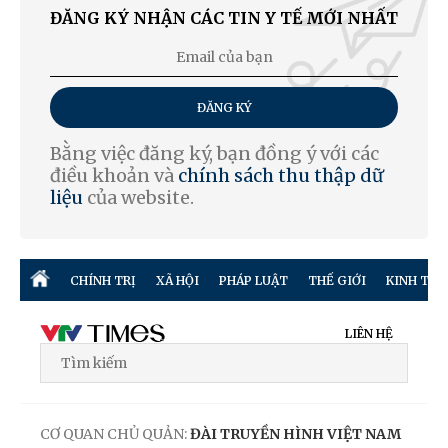
ĐĂNG KÝ NHẬN CÁC TIN Y TẾ MỚI NHẤT
ĐĂNG KÝ
Bằng việc đăng ký, bạn đồng ý với các
điều khoản và
chính sách thu thập dữ
liệu
của website.
CHÍNH TRỊ
XÃ HỘI
PHÁP LUẬT
THẾ GIỚI
KINH TẾ
LIÊN HỆ
CƠ QUAN CHỦ QUẢN:
ĐÀI TRUYỀN HÌNH VIỆT NAM