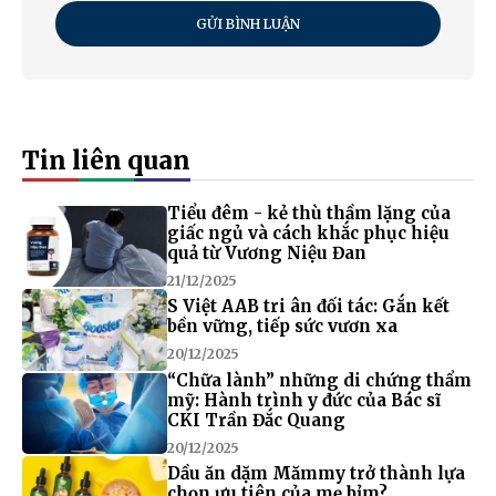
GỬI BÌNH LUẬN
Tin liên quan
Tiểu đêm - kẻ thù thầm lặng của
giấc ngủ và cách khắc phục hiệu
quả từ Vương Niệu Đan
21/12/2025
S Việt AAB tri ân đối tác: Gắn kết
bền vững, tiếp sức vươn xa
20/12/2025
“Chữa lành” những di chứng thẩm
mỹ: Hành trình y đức của Bác sĩ
CKI Trần Đắc Quang
20/12/2025
Dầu ăn dặm Mămmy trở thành lựa
chọn ưu tiên của mẹ bỉm?