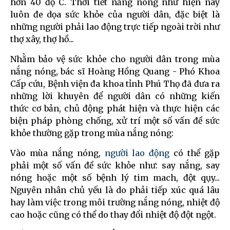
hơn 40 độ C. Thời tiết nắng nóng như hiện nay
luôn đe dọa sức khỏe của người dân, đặc biệt là
những người phải lao động trực tiếp ngoài trời như
thợ xây, thợ hồ...
Nhằm bảo vệ sức khỏe cho người dân trong mùa
nắng nóng, bác sĩ Hoàng Hồng Quang - Phó Khoa
Cấp cứu, Bệnh viện đa khoa tỉnh Phú Thọ đã đưa ra
những lời khuyên để người dân có những kiến
thức cơ bản, chủ động phát hiện và thực hiện các
biện pháp phòng chống, xử trí một số vấn đề sức
khỏe thường gặp trong mùa nắng nóng:
Vào mùa nắng nóng,
người lao động
có thể gặp
phải một số vấn đề sức khỏe như: say nắng, say
nóng hoặc một số bệnh lý tim mach, đột qụy...
Nguyên nhân chủ yếu là do phải tiếp xúc quá lâu
hay làm việc trong môi trường nắng nóng, nhiệt độ
cao hoặc cũng có thể do thay đổi nhiệt độ đột ngột.