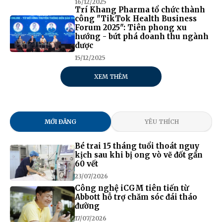
16/12/2025
Trí Khang Pharma tổ chức thành
công "TikTok Health Business
Forum 2025": Tiên phong xu
hướng - bứt phá doanh thu ngành
dược
15/12/2025
XEM THÊM
MỚI ĐĂNG
YÊU THÍCH
Bé trai 15 tháng tuổi thoát nguy
kịch sau khi bị ong vò vẽ đốt gần
60 vết
23/07/2026
Công nghệ iCGM tiên tiến từ
Abbott hỗ trợ chăm sóc đái tháo
đường
17/07/2026