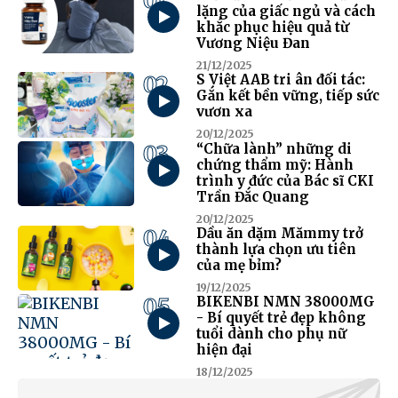
01
lặng của giấc ngủ và cách
khắc phục hiệu quả từ
Vương Niệu Đan
21/12/2025
02
S Việt AAB tri ân đối tác:
Gắn kết bền vững, tiếp sức
vươn xa
20/12/2025
03
“Chữa lành” những di
chứng thẩm mỹ: Hành
trình y đức của Bác sĩ CKI
Trần Đắc Quang
20/12/2025
04
Dầu ăn dặm Mămmy trở
thành lựa chọn ưu tiên
của mẹ bỉm?
19/12/2025
05
BIKENBI NMN 38000MG
- Bí quyết trẻ đẹp không
tuổi dành cho phụ nữ
hiện đại
18/12/2025