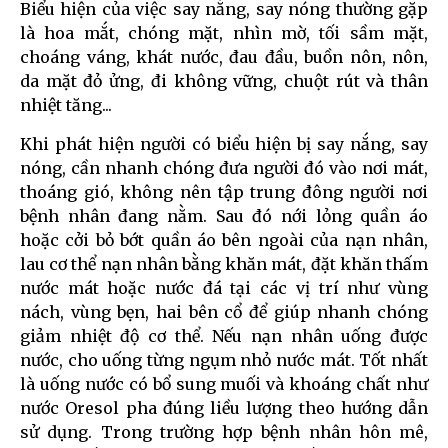
Biểu hiện của việc say nắng, say nóng thường gặp
là hoa mắt, chóng mặt, nhìn mờ, tối sầm mặt,
choáng váng, khát nước, đau đầu, buồn nôn, nôn,
da mặt đỏ ửng, đi không vững, chuột rút và thân
nhiệt tăng...
Khi phát hiện người có biểu hiện bị say nắng, say
nóng, cần nhanh chóng đưa người đó vào nơi mát,
thoáng gió, không nên tập trung đông người nơi
bệnh nhân đang nằm. Sau đó nới lỏng quần áo
hoặc cởi bỏ bớt quần áo bên ngoài của nạn nhân,
lau cơ thể nạn nhân bằng khăn mát, đặt khăn thấm
nước mát hoặc nước đá tại các vị trí như vùng
nách, vùng bẹn, hai bên cổ để giúp nhanh chóng
giảm nhiệt độ cơ thể. Nếu nạn nhân uống được
nước, cho uống từng ngụm nhỏ nước mát. Tốt nhất
là uống nước có bổ sung muối và khoáng chất như
nước Oresol pha đúng liều lượng theo hướng dẫn
sử dụng. Trong trường hợp bệnh nhân hôn mê,