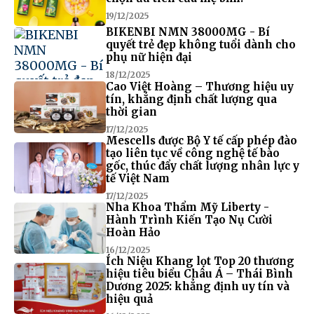
19/12/2025
BIKENBI NMN 38000MG - Bí
quyết trẻ đẹp không tuổi dành cho
phụ nữ hiện đại
18/12/2025
Cao Việt Hoàng – Thương hiệu uy
tín, khẳng định chất lượng qua
thời gian
17/12/2025
Mescells được Bộ Y tế cấp phép đào
tạo liên tục về công nghệ tế bào
gốc, thúc đẩy chất lượng nhân lực y
tế Việt Nam
17/12/2025
Nha Khoa Thẩm Mỹ Liberty -
Hành Trình Kiến Tạo Nụ Cười
Hoàn Hảo
16/12/2025
Ích Niệu Khang lọt Top 20 thương
hiệu tiêu biểu Châu Á – Thái Bình
Dương 2025: khẳng định uy tín và
hiệu quả