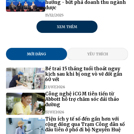
hướng - bứt phá doanh thu ngành
dược
15/12/2025
XEM THÊM
MỚI ĐĂNG
YÊU THÍCH
Bé trai 15 tháng tuổi thoát nguy
kịch sau khi bị ong vò vẽ đốt gần
60 vết
23/07/2026
Công nghệ iCGM tiên tiến từ
Abbott hỗ trợ chăm sóc đái tháo
đường
17/07/2026
Tiện ích y tế số đến gần hơn với
cộng đồng qua Trạm Công dân số
đầu tiên ở phố đi bộ Nguyễn Huệ