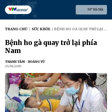
30° Hà Nội
TRANG CHỦ
/
SỨC KHỎE
/ BỆNH HO GÀ QUAY TRỞ LẠI PHÍA NAM
Bệnh ho gà quay trở lại phía
Nam
THANH TÂM - HOÀNG VŨ
25/06/2015