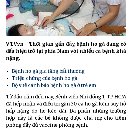
VTV.vn - Thời gian gần đây, bệnh ho gà đang có
dấu hiệu trở lại phía Nam với nhiều ca bệnh khá
nặng.
Bệnh ho gà gia tăng bất thường
Triệu chứng của bệnh ho gà
Bộ y tế cảnh báo bệnh ho gà ở trẻ em
Từ đầu năm đến nay, Bệnh viện Nhi đồng 1, TP HCM
đã tiếp nhận và điều trị gần 30 ca ho gà kèm suy hô
hấp nặng do ho kéo dài. Đa phần những trường
hợp này là các bé không được cha mẹ cho tiêm
phòng đầy đủ vaccine phòng bệnh.