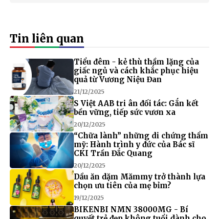
Tin liên quan
Tiểu đêm - kẻ thù thầm lặng của
giấc ngủ và cách khắc phục hiệu
quả từ Vương Niệu Đan
21/12/2025
S Việt AAB tri ân đối tác: Gắn kết
bền vững, tiếp sức vươn xa
20/12/2025
“Chữa lành” những di chứng thẩm
mỹ: Hành trình y đức của Bác sĩ
CKI Trần Đắc Quang
20/12/2025
Dầu ăn dặm Mămmy trở thành lựa
chọn ưu tiên của mẹ bỉm?
19/12/2025
BIKENBI NMN 38000MG - Bí
quyết trẻ đẹp không tuổi dành cho