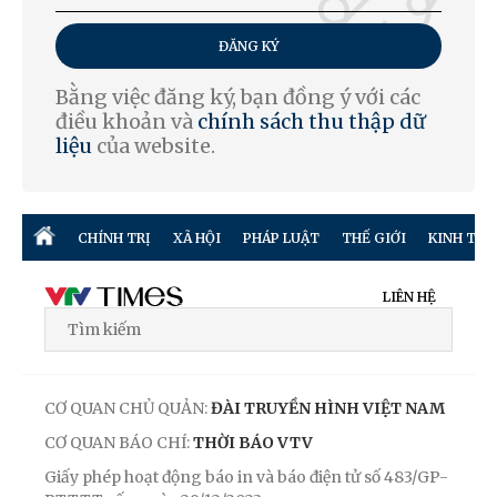
ĐĂNG KÝ
Bằng việc đăng ký, bạn đồng ý với các
điều khoản và
chính sách thu thập dữ
liệu
của website.
CHÍNH TRỊ
XÃ HỘI
PHÁP LUẬT
THẾ GIỚI
KINH TẾ
LIÊN HỆ
CƠ QUAN CHỦ QUẢN:
ĐÀI TRUYỀN HÌNH VIỆT NAM
CƠ QUAN BÁO CHÍ:
THỜI BÁO VTV
Giấy phép hoạt động báo in và báo điện tử số 483/GP-