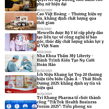
phụ nữ hiện đại
18/12/2025
Cao Việt Hoàng – Thương hiệu uy
tín, khẳng định chất lượng qua
thời gian
17/12/2025
Mescells được Bộ Y tế cấp phép đào
tạo liên tục về công nghệ tế bào
gốc, thúc đẩy chất lượng nhân lực y
tế Việt Nam
17/12/2025
Nha Khoa Thẩm Mỹ Liberty -
Hành Trình Kiến Tạo Nụ Cười
Hoàn Hảo
16/12/2025
Ích Niệu Khang lọt Top 20 thương
hiệu tiêu biểu Châu Á – Thái Bình
Dương 2025: khẳng định uy tín và
hiệu quả
16/12/2025
Trí Khang Pharma tổ chức thành
công "TikTok Health Business
Forum 2025": Tiên phong xu