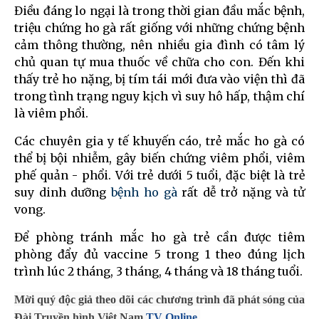
Điều đáng lo ngại là trong thời gian đầu mắc bệnh,
triệu chứng ho gà rất giống với những chứng bệnh
cảm thông thường, nên nhiều gia đình có tâm lý
chủ quan tự mua thuốc về chữa cho con. Đến khi
thấy trẻ ho nặng, bị tím tái mới đưa vào viện thì đã
trong tình trạng nguy kịch vì suy hô hấp, thậm chí
là viêm phổi.
Các chuyên gia y tế khuyến cáo, trẻ mắc ho gà có
thể bị bội nhiễm, gây biến chứng viêm phổi, viêm
phế quản - phổi. Với trẻ dưới 5 tuổi, đặc biệt là trẻ
suy dinh dưỡng
bệnh ho gà
rất dễ trở nặng và tử
vong.
Để phòng tránh mắc ho gà trẻ cần được tiêm
phòng đẩy đủ vaccine 5 trong 1 theo đúng lịch
trình lúc 2 tháng, 3 tháng, 4 tháng và 18 tháng tuổi.
Mời quý độc giả theo dõi các chương trình đã phát sóng của
Đài Truyền hình Việt Nam
TV Online.