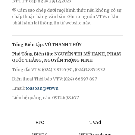
BTTTT cấp ngày 29/12/2023
® Cấm sao chép dưới mọi hình thức nếu không có sự
chấp thuận bằng văn bản. Ghi rõ nguồn VTV.vn khi
phát hành lại thông tin từ website này.
Tổng Biên tập: VŨ THANH THỦY
Phó Tổng Biên tập: NGUYỄN THỊ MỸ HẠNH, PHẠM
QUỐC THẮNG, NGUYỄN TRỌNG NINH
Tổng đài VTV: (024) 3.8355931; (024)3.8355932
Điện thoại Thời báo VTV: (024) 66897 897
Email:
toasoan@vtv.vn
Liên hệ quảng cáo: 0912.698.677
VFC
TVAd