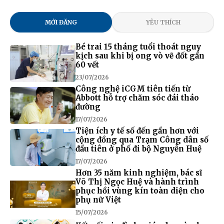
MỚI ĐĂNG
YÊU THÍCH
Bé trai 15 tháng tuổi thoát nguy
kịch sau khi bị ong vò vẽ đốt gần
60 vết
23/07/2026
Công nghệ iCGM tiên tiến từ
Abbott hỗ trợ chăm sóc đái tháo
đường
17/07/2026
Tiện ích y tế số đến gần hơn với
cộng đồng qua Trạm Công dân số
đầu tiên ở phố đi bộ Nguyễn Huệ
17/07/2026
Hơn 35 năm kinh nghiệm, bác sĩ
Võ Thị Ngọc Huệ và hành trình
phục hồi vùng kín toàn diện cho
phụ nữ Việt
15/07/2026