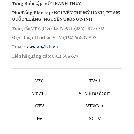
Tổng Biên tập: VŨ THANH THỦY
Phó Tổng Biên tập: NGUYỄN THỊ MỸ HẠNH, PHẠM
QUỐC THẮNG, NGUYỄN TRỌNG NINH
Tổng đài VTV: (024) 3.8355931; (024)3.8355932
Điện thoại Thời báo VTV: (024) 66897 897
Email:
toasoan@vtv.vn
Liên hệ quảng cáo: 0912.698.677
VFC
TVAd
VTVTC
VTV Broadcom
CTV
VTVCab
K+
SCTV