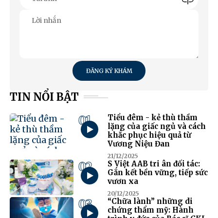
ĐĂNG KÝ KHÁM
TIN NỔI BẬT
01
Tiểu đêm - kẻ thù thầm
lặng của giấc ngủ và cách
khắc phục hiệu quả từ
Vương Niệu Đan
21/12/2025
02
S Việt AAB tri ân đối tác:
Gắn kết bền vững, tiếp sức
vươn xa
20/12/2025
03
“Chữa lành” những di
chứng thẩm mỹ: Hành