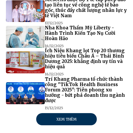
tạo liên tục về công nghệ tế bào
gốc, thúc đẩy chất lượng nhân lực y
tế Việt Nam
17/12/2025
Nha Khoa Thẩm Mỹ Liberty -
Hành Trình Kiến Tạo Nụ Cười
Hoàn Hảo
16/12/2025
Ích Niệu Khang lọt Top 20 thương
hiệu tiêu biểu Châu Á – Thái Bình
Dương 2025: khẳng định uy tín và
hiệu quả
16/12/2025
Trí Khang Pharma tổ chức thành
công "TikTok Health Business
Forum 2025": Tiên phong xu
hướng - bứt phá doanh thu ngành
dược
15/12/2025
XEM THÊM