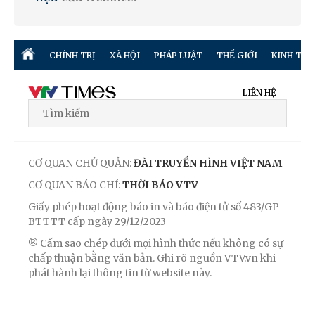
CHÍNH TRỊ
XÃ HỘI
PHÁP LUẬT
THẾ GIỚI
KINH TẾ
LIÊN HỆ
CƠ QUAN CHỦ QUẢN:
ĐÀI TRUYỀN HÌNH VIỆT NAM
CƠ QUAN BÁO CHÍ:
THỜI BÁO VTV
Giấy phép hoạt động báo in và báo điện tử số 483/GP-
BTTTT cấp ngày 29/12/2023
® Cấm sao chép dưới mọi hình thức nếu không có sự
chấp thuận bằng văn bản. Ghi rõ nguồn VTV.vn khi
phát hành lại thông tin từ website này.