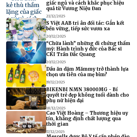
giấc ngủ và cách khắc phục hiệu
quả từ Vương Niệu Đan
21/12/2025
S Việt AAB tri ân đối tác: Gắn kết
bền vững, tiếp sức vươn xa
20/12/2025
“Chữa lành” những di chứng thẩm
mỹ: Hành trình y đức của Bác sĩ
CKI Trần Đắc Quang
20/12/2025
Dầu ăn dặm Mămmy trở thành lựa
chọn ưu tiên của mẹ bỉm?
19/12/2025
BIKENBI NMN 38000MG - Bí
quyết trẻ đẹp không tuổi dành cho
phụ nữ hiện đại
18/12/2025
Cao Việt Hoàng – Thương hiệu uy
tín, khẳng định chất lượng qua
thời gian
17/12/2025
Mescells được Bộ Y tế cấp phép đào