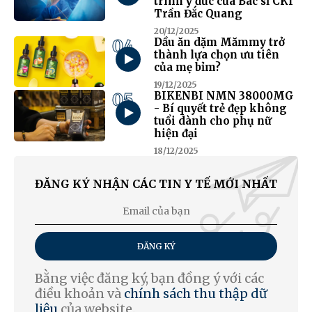
trình y đức của Bác sĩ CKI
Trần Đắc Quang
20/12/2025
04
Dầu ăn dặm Mămmy trở
thành lựa chọn ưu tiên
của mẹ bỉm?
19/12/2025
05
BIKENBI NMN 38000MG
- Bí quyết trẻ đẹp không
tuổi dành cho phụ nữ
hiện đại
18/12/2025
ĐĂNG KÝ NHẬN CÁC TIN Y TẾ MỚI NHẤT
ĐĂNG KÝ
Bằng việc đăng ký, bạn đồng ý với các
điều khoản và
chính sách thu thập dữ
liệu
của website.