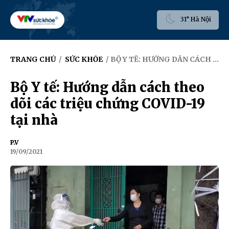
31° Hà Nội
TRANG CHỦ
/
SỨC KHỎE
/ BỘ Y TẾ: HƯỚNG DẪN CÁCH THEO DÕI CÁC TRIỆU CHỨNG COVID-19 TẠI NHÀ
Bộ Y tế: Hướng dẫn cách theo
dõi các triệu chứng COVID-19
tại nhà
P.V
19/09/2021