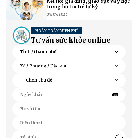
Kết nối gia đình, giáo dục và y học
trong hỗ trợ trẻ tự kỷ
09/07/2026
HOÀN TOÀN MIỄN PHÍ
Tư vấn sức khỏe online