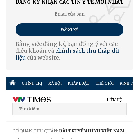
ĐĂNG KÝ NHẬN CÁC TIN Y TẾ MỚI NHẤT
ĐĂNG KÝ
Bằng việc đăng ký, bạn đồng ý với các
điều khoản và
chính sách thu thập dữ
liệu
của website.
CHÍNH TRỊ
XÃ HỘI
PHÁP LUẬT
THẾ GIỚI
KINH TẾ
LIÊN HỆ
CƠ QUAN CHỦ QUẢN:
ĐÀI TRUYỀN HÌNH VIỆT NAM