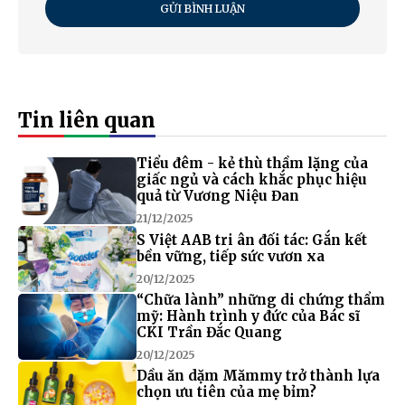
GỬI BÌNH LUẬN
Tin liên quan
Tiểu đêm - kẻ thù thầm lặng của
giấc ngủ và cách khắc phục hiệu
quả từ Vương Niệu Đan
21/12/2025
S Việt AAB tri ân đối tác: Gắn kết
bền vững, tiếp sức vươn xa
20/12/2025
“Chữa lành” những di chứng thẩm
mỹ: Hành trình y đức của Bác sĩ
CKI Trần Đắc Quang
20/12/2025
Dầu ăn dặm Mămmy trở thành lựa
chọn ưu tiên của mẹ bỉm?