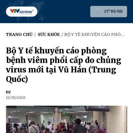
25° Hà Nội
TRANG CHỦ
/
SỨC KHỎE
/ BỘ Y TẾ KHUYẾN CÁO PHÒNG BỆNH VIÊM PHỔI CẤP DO CHỦNG VIRUS MỚI TẠI VŨ HÁN (TRUNG QUỐC)
Bộ Y tế khuyến cáo phòng
bệnh viêm phổi cấp do chủng
virus mới tại Vũ Hán (Trung
Quốc)
P.V
12/01/2020