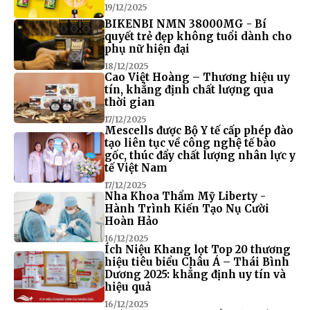
19/12/2025
BIKENBI NMN 38000MG - Bí
quyết trẻ đẹp không tuổi dành cho
phụ nữ hiện đại
18/12/2025
Cao Việt Hoàng – Thương hiệu uy
tín, khẳng định chất lượng qua
thời gian
17/12/2025
Mescells được Bộ Y tế cấp phép đào
tạo liên tục về công nghệ tế bào
gốc, thúc đẩy chất lượng nhân lực y
tế Việt Nam
17/12/2025
Nha Khoa Thẩm Mỹ Liberty -
Hành Trình Kiến Tạo Nụ Cười
Hoàn Hảo
16/12/2025
Ích Niệu Khang lọt Top 20 thương
hiệu tiêu biểu Châu Á – Thái Bình
Dương 2025: khẳng định uy tín và
hiệu quả
16/12/2025