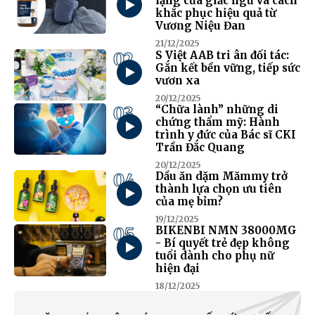
lặng của giấc ngủ và cách
khắc phục hiệu quả từ
Vương Niệu Đan
21/12/2025
02
S Việt AAB tri ân đối tác:
Gắn kết bền vững, tiếp sức
vươn xa
20/12/2025
03
“Chữa lành” những di
chứng thẩm mỹ: Hành
trình y đức của Bác sĩ CKI
Trần Đắc Quang
20/12/2025
04
Dầu ăn dặm Mămmy trở
thành lựa chọn ưu tiên
của mẹ bỉm?
19/12/2025
05
BIKENBI NMN 38000MG
- Bí quyết trẻ đẹp không
tuổi dành cho phụ nữ
hiện đại
18/12/2025