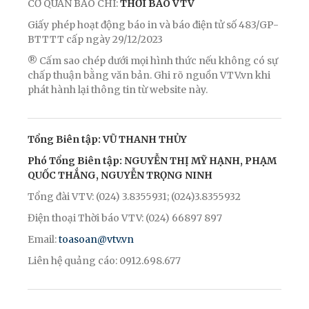
CƠ QUAN BÁO CHÍ:
THỜI BÁO VTV
Giấy phép hoạt động báo in và báo điện tử số 483/GP-
BTTTT cấp ngày 29/12/2023
® Cấm sao chép dưới mọi hình thức nếu không có sự
chấp thuận bằng văn bản. Ghi rõ nguồn VTV.vn khi
phát hành lại thông tin từ website này.
Tổng Biên tập: VŨ THANH THỦY
Phó Tổng Biên tập: NGUYỄN THỊ MỸ HẠNH, PHẠM
QUỐC THẮNG, NGUYỄN TRỌNG NINH
Tổng đài VTV: (024) 3.8355931; (024)3.8355932
Điện thoại Thời báo VTV: (024) 66897 897
Email:
toasoan@vtv.vn
Liên hệ quảng cáo: 0912.698.677