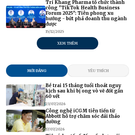
Trí Khang Pharma tổ chức thành
công "TikTok Health Business
Forum 2025": Tiên phong xu
hướng - bứt phá doanh thu ngành
dược
15/12/2025
XEM THÊM
MỚI ĐĂNG
YÊU THÍCH
Bé trai 15 tháng tuổi thoát nguy
kịch sau khi bị ong vò vẽ đốt gần
60 vết
23/07/2026
Công nghệ iCGM tiên tiến từ
Abbott hỗ trợ chăm sóc đái tháo
đường
17/07/2026