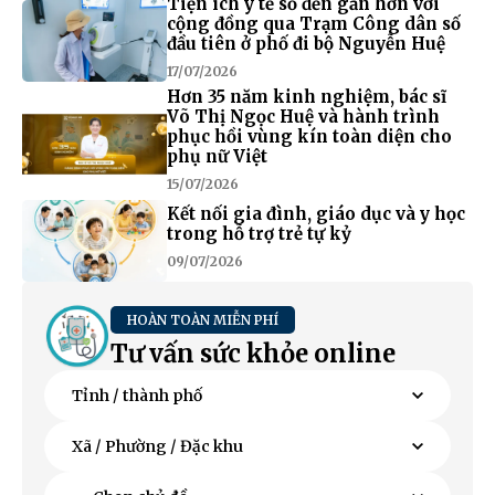
Tiện ích y tế số đến gần hơn với
cộng đồng qua Trạm Công dân số
đầu tiên ở phố đi bộ Nguyễn Huệ
17/07/2026
Hơn 35 năm kinh nghiệm, bác sĩ
Võ Thị Ngọc Huệ và hành trình
phục hồi vùng kín toàn diện cho
phụ nữ Việt
15/07/2026
Kết nối gia đình, giáo dục và y học
trong hỗ trợ trẻ tự kỷ
09/07/2026
HOÀN TOÀN MIỄN PHÍ
Tư vấn sức khỏe online