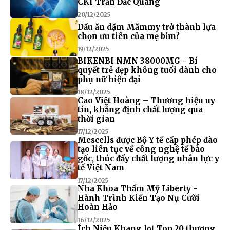
CKI Trần Đắc Quang
20/12/2025
Dầu ăn dặm Mămmy trở thành lựa
chọn ưu tiên của mẹ bỉm?
19/12/2025
BIKENBI NMN 38000MG - Bí
quyết trẻ đẹp không tuổi dành cho
phụ nữ hiện đại
18/12/2025
Cao Việt Hoàng – Thương hiệu uy
tín, khẳng định chất lượng qua
thời gian
17/12/2025
Mescells được Bộ Y tế cấp phép đào
tạo liên tục về công nghệ tế bào
gốc, thúc đẩy chất lượng nhân lực y
tế Việt Nam
17/12/2025
Nha Khoa Thẩm Mỹ Liberty -
Hành Trình Kiến Tạo Nụ Cười
Hoàn Hảo
16/12/2025
Ích Niệu Khang lọt Top 20 thương