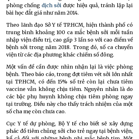
phòng chống
dịch sởi
được hiệu quả, tránh lặp lại
bài học đắt giá như năm 2014.
Theo lãnh đạo Sở Y tế TP.HCM, hiện thành phố có
trung bình khoảng 100 ca mắc bệnh sởi mỗi tuần
nhập viện điều trị, cao gấp 3 lần so với cao điểm về
bệnh sởi trong năm 2018. Trong đó, số ca chuyển
viện từ các địa phương khác chiếm số đông.
Một vấn đề cần được nhìn nhận lại là việc phòng
bệnh. Theo báo cáo, trong đợt tiêm vét sởi lớn nhất
tại TP.HCM, có đến 15% số trẻ còn lại chưa tiêm
vaccine vẫn không chịu tiêm. Nguyên nhân là do
các bậc phụ huynh không chịu tiêm phòng ngay
tại trường. Điều này cho thấy trách nhiệm của một
số cha mẹ còn chưa cao.
Cục Y tế dự phòng, Bộ Y tế cho biết sẽ xây dựng
phác đồ tiêm chủng sởi cho trẻ ngay tại bệnh viện,
kể cả đối với những bệnh nhi mắc bệnh tim. Một