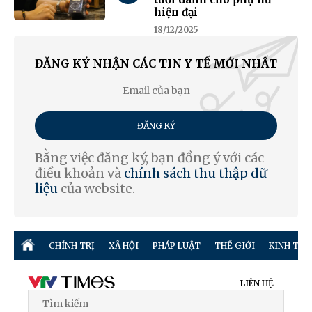
hiện đại
18/12/2025
ĐĂNG KÝ NHẬN CÁC TIN Y TẾ MỚI NHẤT
ĐĂNG KÝ
Bằng việc đăng ký, bạn đồng ý với các
điều khoản và
chính sách thu thập dữ
liệu
của website.
CHÍNH TRỊ
XÃ HỘI
PHÁP LUẬT
THẾ GIỚI
KINH TẾ
LIÊN HỆ