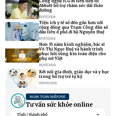
Công nghệ iCGM tiên tiến từ
Abbott hỗ trợ chăm sóc đái tháo
đường
17/07/2026
Tiện ích y tế số đến gần hơn với
cộng đồng qua Trạm Công dân số
đầu tiên ở phố đi bộ Nguyễn Huệ
17/07/2026
Hơn 35 năm kinh nghiệm, bác sĩ
Võ Thị Ngọc Huệ và hành trình
phục hồi vùng kín toàn diện cho
phụ nữ Việt
15/07/2026
Kết nối gia đình, giáo dục và y học
trong hỗ trợ trẻ tự kỷ
09/07/2026
HOÀN TOÀN MIỄN PHÍ
Tư vấn sức khỏe online