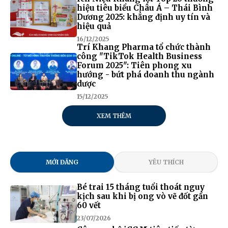
hiệu tiêu biểu Châu Á – Thái Bình
Dương 2025: khẳng định uy tín và
hiệu quả
16/12/2025
Trí Khang Pharma tổ chức thành
công "TikTok Health Business
Forum 2025": Tiên phong xu
hướng - bứt phá doanh thu ngành
dược
15/12/2025
XEM THÊM
MỚI ĐĂNG
YÊU THÍCH
Bé trai 15 tháng tuổi thoát nguy
kịch sau khi bị ong vò vẽ đốt gần
60 vết
23/07/2026