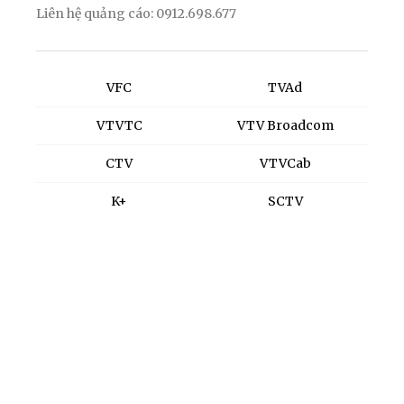
Liên hệ quảng cáo: 0912.698.677
VFC
TVAd
VTVTC
VTV Broadcom
CTV
VTVCab
K+
SCTV