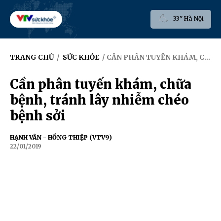
33° Hà Nội
TRANG CHỦ
/
SỨC KHỎE
/ CẦN PHÂN TUYẾN KHÁM, CHỮA BỆNH, TRÁNH LÂY NHIỄM CHÉO BỆNH SỞI
Cần phân tuyến khám, chữa
bệnh, tránh lây nhiễm chéo
bệnh sởi
HẠNH VÂN - HỒNG THIỆP (VTV9)
22/01/2019