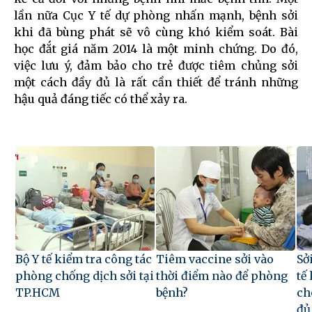
lần nữa Cục Y tế dự phòng nhấn mạnh, bệnh sởi
khi đã bùng phát sẽ vô cùng khó kiểm soát. Bài
học đắt giá năm 2014 là một minh chứng. Do đó,
việc lưu ý, đảm bảo cho trẻ được tiêm chủng sởi
một cách đầy đủ là rất cần thiết để tránh những
hậu quả đáng tiếc có thể xảy ra.
Bộ Y tế kiểm tra công tác
Tiêm vaccine sởi vào
Sở
phòng chống dịch sởi tại
thời điểm nào để phòng
tế
TP.HCM
bệnh?
ch
đủ