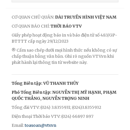
CƠ QUAN CHỦ QUẢN:
ĐÀI TRUYỀN HÌNH VIỆT NAM
CƠ QUAN BÁO CHÍ:
THỜI BÁO VTV
Giấy phép hoạt động báo in và báo điện tử số 483/GP-
BTTTT cấp ngày 29/12/2023
® Cấm sao chép dưới mọi hình thức nếu không có sự
chấp thuận bằng văn bản. Ghi rõ nguồn VTV.vn khi
phát hành lại thông tin từ website này.
Tổng Biên tập: VŨ THANH THỦY
Phó Tổng Biên tập: NGUYỄN THỊ MỸ HẠNH, PHẠM
QUỐC THẮNG, NGUYỄN TRỌNG NINH
Tổng đài VTV: (024) 3.8355931; (024)3.8355932
Điện thoại Thời báo VTV: (024) 66897 897
Email:
toasoan@vtv.vn