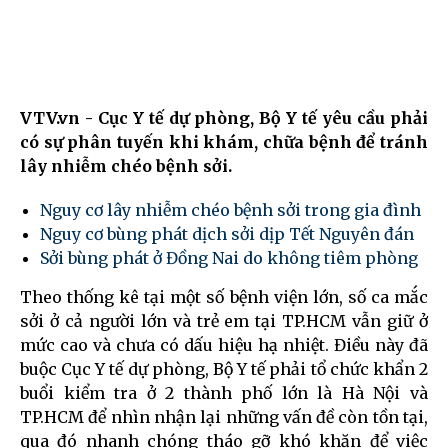
VTV.vn - Cục Y tế dự phòng, Bộ Y tế yêu cầu phải
có sự phân tuyến khi khám, chữa bệnh để tránh
lây nhiễm chéo bệnh sởi.
Nguy cơ lây nhiễm chéo bệnh sởi trong gia đình
Nguy cơ bùng phát dịch sởi dịp Tết Nguyên đán
Sởi bùng phát ở Đồng Nai do không tiêm phòng
Theo thống kê tại một số bệnh viện lớn, số ca mắc
sởi ở cả người lớn và trẻ em tại TP.HCM vẫn giữ ở
mức cao và chưa có dấu hiệu hạ nhiệt. Điều này đã
buộc Cục Y tế dự phòng, Bộ Y tế phải tổ chức khẩn 2
buổi kiểm tra ở 2 thành phố lớn là Hà Nội và
TP.HCM để nhìn nhận lại những vấn đề còn tồn tại,
qua đó nhanh chóng tháo gỡ khó khăn để việc