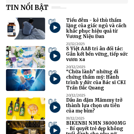
TIN NỔI BẬT
01
Tiểu đêm - kẻ thù thầm
lặng của giấc ngủ và cách
khắc phục hiệu quả từ
Vương Niệu Đan
21/12/2025
02
S Việt AAB tri ân đối tác:
Gắn kết bền vững, tiếp sức
vươn xa
20/12/2025
03
“Chữa lành” những di
chứng thẩm mỹ: Hành
trình y đức của Bác sĩ CKI
Trần Đắc Quang
20/12/2025
04
Dầu ăn dặm Mămmy trở
thành lựa chọn ưu tiên
của mẹ bỉm?
19/12/2025
05
BIKENBI NMN 38000MG
- Bí quyết trẻ đẹp không
tuổi dành cho phụ nữ