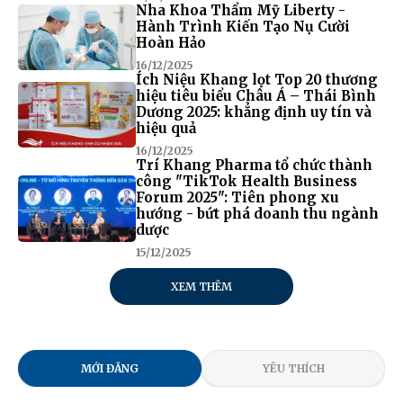
Nha Khoa Thẩm Mỹ Liberty -
Hành Trình Kiến Tạo Nụ Cười
Hoàn Hảo
16/12/2025
Ích Niệu Khang lọt Top 20 thương
hiệu tiêu biểu Châu Á – Thái Bình
Dương 2025: khẳng định uy tín và
hiệu quả
16/12/2025
Trí Khang Pharma tổ chức thành
công "TikTok Health Business
Forum 2025": Tiên phong xu
hướng - bứt phá doanh thu ngành
dược
15/12/2025
XEM THÊM
MỚI ĐĂNG
YÊU THÍCH