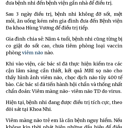
đưa bệnh nhi đến bệnh viện gần nhà để điều trị.
Sau 3 ngày điều trị, bệnh nhi không đỡ sốt, mệt
mỏi, ăn uống kém nên gia đình đưa đến Bệnh viện
Đa khoa Hùng Vương để điều trị tiếp.
Gia đình chia sẻ: Năm 4 tuổi, bệnh nhi cũng từng bị
co giật do sốt cao, chưa tiêm phòng loại vaccin
phòng
viêm não
nào.
Khi vào viện, các bác sĩ đã thực hiện kiểm tra các
cận lâm sàng cần thiết, kết quả MRI sọ não cho
thấy hình ảnh viêm não, chọc dịch não tủy 400 tế
bào. Các bác sĩ đã tiến hành hội chẩn và thống nhất
chẩn đoán: Viêm màng não- viêm não TD do virus.
Hiện tại, bệnh nhi đang được điều trị tích cực, theo
dõi sát tại Khoa Nhi.
Viêm màng não trẻ em là căn bệnh nguy hiểm. Nếu
không kịp thời phát hiện những dấu hiệu để điều