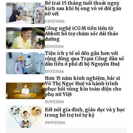
Bé trai 15 tháng tuổi thoát nguy
kịch sau khi bị ong vò vẽ đốt gần
60 vết
23/07/2026
Công nghệ iCGM tiên tiến từ
Abbott hỗ trợ chăm sóc đái tháo
đường
17/07/2026
Tiện ích y tế số đến gần hơn với
cộng đồng qua Trạm Công dân số
đầu tiên ở phố đi bộ Nguyễn Huệ
17/07/2026
Hơn 35 năm kinh nghiệm, bác sĩ
Võ Thị Ngọc Huệ và hành trình
phục hồi vùng kín toàn diện cho
phụ nữ Việt
15/07/2026
Kết nối gia đình, giáo dục và y học
trong hỗ trợ trẻ tự kỷ
09/07/2026