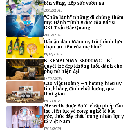
bền vững, tiếp sức vươn xa
20/12/2025
“Chữa lành” những di chứng thẩm
mỹ: Hành trình y đức của Bác sĩ
CKI Trần Đắc Quang
20/12/2025
Dầu ăn dặm Mămmy trở thành lựa
chọn ưu tiên của mẹ bỉm?
19/12/2025
BIKENBI NMN 38000MG - Bí
quyết trẻ đẹp không tuổi dành cho
phụ nữ hiện đại
18/12/2025
Cao Việt Hoàng – Thương hiệu uy
tín, khẳng định chất lượng qua
thời gian
17/12/2025
Mescells được Bộ Y tế cấp phép đào
tạo liên tục về công nghệ tế bào
gốc, thúc đẩy chất lượng nhân lực y
tế Việt Nam
17/12/2025