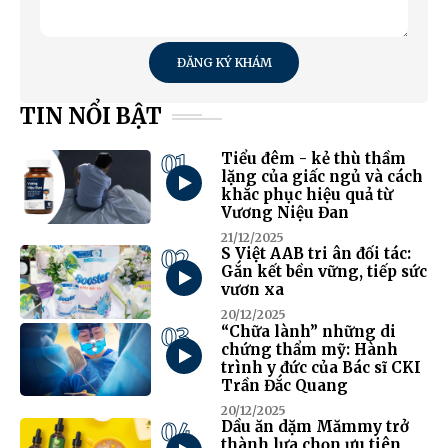
ĐĂNG KÝ KHÁM
TIN NỔI BẬT
01
Tiểu đêm - kẻ thù thầm
lặng của giấc ngủ và cách
khắc phục hiệu quả từ
Vương Niệu Đan
21/12/2025
02
S Việt AAB tri ân đối tác:
Gắn kết bền vững, tiếp sức
vươn xa
20/12/2025
03
“Chữa lành” những di
chứng thẩm mỹ: Hành
trình y đức của Bác sĩ CKI
Trần Đắc Quang
20/12/2025
04
Dầu ăn dặm Mămmy trở
thành lựa chọn ưu tiên