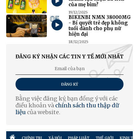
của mẹ bỉm?
19/12/2025
05
BIKENBI NMN 38000MG
- Bí quyết trẻ đẹp không
tuổi dành cho phụ nữ
hiện đại
18/12/2025
ĐĂNG KÝ NHẬN CÁC TIN Y TẾ MỚI NHẤT
ĐĂNG KÝ
Bằng việc đăng ký, bạn đồng ý với các
điều khoản và
chính sách thu thập dữ
liệu
của website.
CHÍNH TRỊ
XÃ HỘI
PHÁP LUẬT
THẾ GIỚI
KINH TẾ