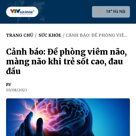
38° Hà Nội
TRANG CHỦ
/
SỨC KHỎE
/ CẢNH BÁO: ĐỀ PHÒNG VIÊM NÃO, MÀNG NÃO KHI TRẺ SỐT CAO, ĐAU ĐẦU
Cảnh báo: Đề phòng viêm não,
màng não khi trẻ sốt cao, đau
đầu
P.V
03/08/2023