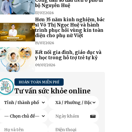
Công dân số đầu tiên ở phố đi
bộ Nguyễn Huệ
17/07/2026
Hơn 35 năm kinh nghiệm, bác
sĩ Võ Thị Ngọc Huệ và hành
trình phục hồi vùng kín toàn
diện cho phụ nữ Việt
15/07/2026
Kết nối gia đình, giáo dục và
y học trong hỗ trợ trẻ tự kỷ
09/07/2026
HOÀN TOÀN MIỄN PHÍ
Tư vấn sức khỏe online