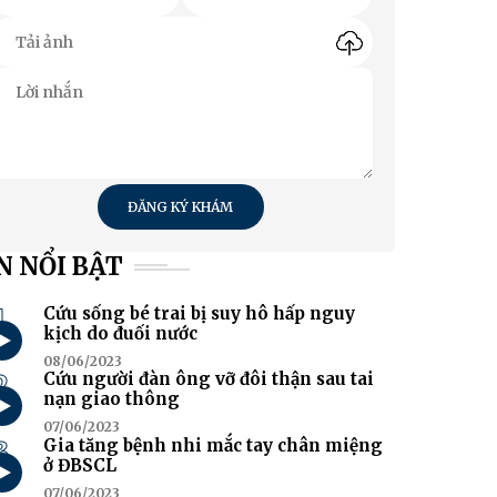
ĐĂNG KÝ KHÁM
N NỔI BẬT
1
Cứu sống bé trai bị suy hô hấp nguy
kịch do đuối nước
08/06/2023
2
Cứu người đàn ông vỡ đôi thận sau tai
nạn giao thông
07/06/2023
3
Gia tăng bệnh nhi mắc tay chân miệng
ở ĐBSCL
07/06/2023