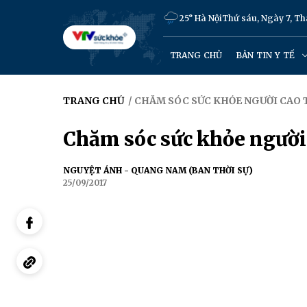
25° Hà Nội
Thứ sáu, Ngày 7, T
TRANG CHỦ
BẢN TIN Y TẾ
TRANG CHỦ
/ CHĂM SÓC SỨC KHỎE NGƯỜI CAO 
Chăm sóc sức khỏe người 
NGUYỆT ÁNH - QUANG NAM (BAN THỜI SỰ)
25/09/2017