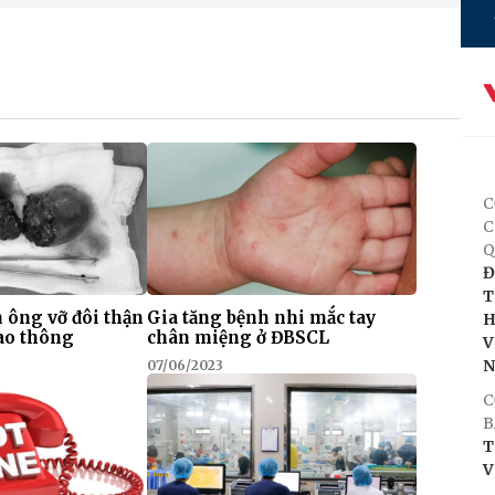
C
C
Q
Đ
T
 ông vỡ đôi thận
Gia tăng bệnh nhi mắc tay
H
iao thông
chân miệng ở ĐBSCL
V
07/06/2023
C
B
T
V