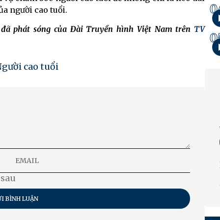
0
ủa người cao tuổi.
h đã phát sóng của Đài Truyền hình Việt Nam trên
TV
0
gười cao tuổi
 sau
I BÌNH LUẬN