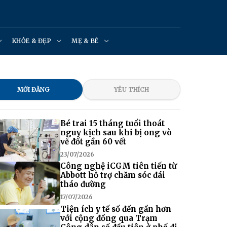
KHỎE & ĐẸP
MẸ & BÉ
MỚI ĐĂNG
YÊU THÍCH
Bé trai 15 tháng tuổi thoát
nguy kịch sau khi bị ong vò
vẽ đốt gần 60 vết
23/07/2026
Công nghệ iCGM tiên tiến từ
Abbott hỗ trợ chăm sóc đái
tháo đường
17/07/2026
Tiện ích y tế số đến gần hơn
với cộng đồng qua Trạm