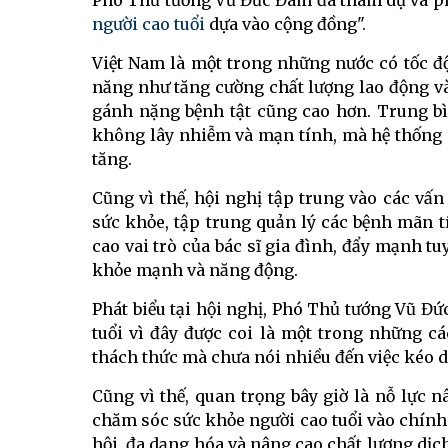
Phó Thủ tướng Vũ Đức Đam đã tham dự và ph
người cao tuổi
dựa vào cộng đồng".
Việt Nam là một trong những nước có tốc độ
năng như tăng cường chất lượng lao động và 
gánh nặng bệnh tật cũng cao hơn. Trung bì
không lây nhiễm và mạn tính, mà hệ thống
tăng.
Cũng vì thế, hội nghị tập trung vào các vấ
sức khỏe, tập trung quản lý các bệnh mãn t
cao vai trò của bác sĩ gia đình, đẩy mạnh tuy
khỏe mạnh và năng động.
Phát biểu tại hội nghị, Phó Thủ tướng Vũ Đ
tuổi vì đây được coi là một trong những c
thách thức mà chưa nói nhiều đến việc kéo dà
Cũng vì thế, quan trọng bây giờ là nỗ lực 
chăm sóc sức khỏe người cao tuổi vào chính 
hội, đa dạng hóa và nâng cao chất lượng dịc