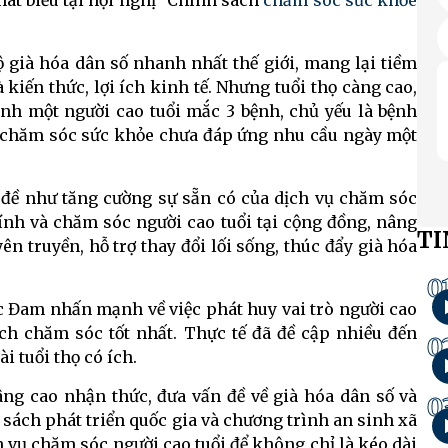
át biểu tại hội nghị "Chính sách
chăm sóc sức khỏe
 già hóa dân số nhanh nhất thế giới, mang lại tiềm
kiến thức, lợi ích kinh tế. Nhưng tuổi thọ càng cao,
nh một người cao tuổi mắc 3 bệnh, chủ yếu là bệnh
 chăm sóc sức khỏe chưa đáp ứng nhu cầu ngày một
n đề như tăng cường sự sẵn có của dịch vụ chăm sóc
ính và chăm sóc người cao tuổi tại cộng đồng, nâng
TI
ên truyền, hỗ trợ thay đổi lối sống, thúc đẩy già hóa
0
ức Đam nhấn mạnh về việc phát huy vai trò người cao
ách chăm sóc tốt nhất. Thực tế đã đề cập nhiều đến
0
i tuổi thọ có ích.
nâng cao nhận thức, đưa vấn đề về già hóa dân số và
0
sách phát triển quốc gia và chương trình an sinh xã
h vụ chăm sóc người cao tuổi để không chỉ là kéo dài