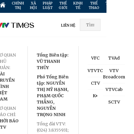
CHÍNH
XÃ
PHÁP
THẾ
KINH
THỂ
TRUYỀN
GIẢ
TRỊ
HỘI
LUẬT
GIỚI
TẾ
THAO
HÌNH
TR
LIÊN HỆ
Ơ QUAN
Tổng Biên tập:
VFC
TVAd
HỦ
VŨ THANH
UẢN:
THỦY
VTVTC
VTV
ÀI
Phó Tổng Biên
Broadcom
RUYỀN
tập: NGUYỄN
CTV
ÌNH
THỊ MỸ HẠNH,
VTVCab
IỆT
PHẠM QUỐC
K+
NAM
THẮNG,
SCTV
Ơ QUAN
NGUYỄN
ÁO CHÍ:
TRỌNG NINH
HỜI BÁO
Tổng đài VTV:
TV
(024) 3.8355931;