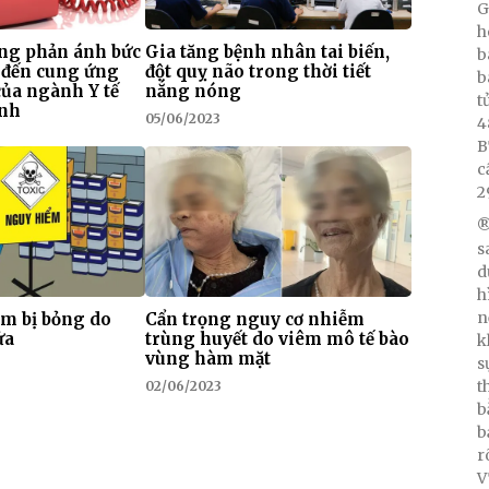
G
h
ng phản ánh bức
Gia tăng bệnh nhân tai biến,
b
 đến cung ứng
đột quỵ não trong thời tiết
b
của ngành Y tế
nắng nóng
t
inh
05/06/2023
4
B
c
2
®
s
d
h
n
em bị bỏng do
Cẩn trọng nguy cơ nhiễm
ửa
trùng huyết do viêm mô tế bào
k
vùng hàm mặt
s
t
02/06/2023
b
b
r
V