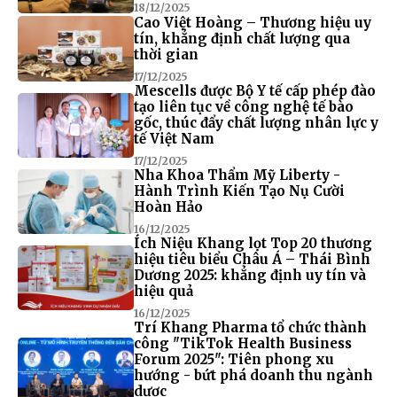
18/12/2025
Cao Việt Hoàng – Thương hiệu uy
tín, khẳng định chất lượng qua
thời gian
17/12/2025
Mescells được Bộ Y tế cấp phép đào
tạo liên tục về công nghệ tế bào
gốc, thúc đẩy chất lượng nhân lực y
tế Việt Nam
17/12/2025
Nha Khoa Thẩm Mỹ Liberty -
Hành Trình Kiến Tạo Nụ Cười
Hoàn Hảo
16/12/2025
Ích Niệu Khang lọt Top 20 thương
hiệu tiêu biểu Châu Á – Thái Bình
Dương 2025: khẳng định uy tín và
hiệu quả
16/12/2025
Trí Khang Pharma tổ chức thành
công "TikTok Health Business
Forum 2025": Tiên phong xu
hướng - bứt phá doanh thu ngành
dược