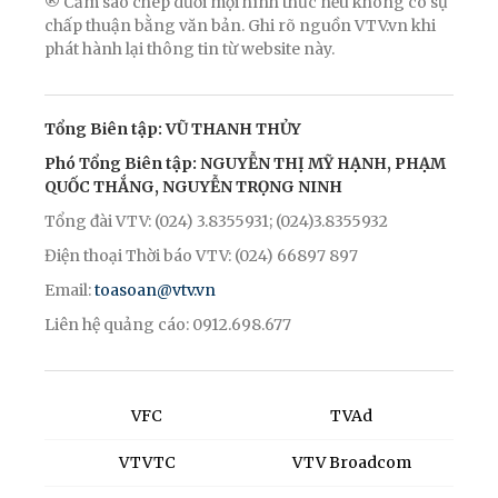
® Cấm sao chép dưới mọi hình thức nếu không có sự
chấp thuận bằng văn bản. Ghi rõ nguồn VTV.vn khi
phát hành lại thông tin từ website này.
Tổng Biên tập: VŨ THANH THỦY
Phó Tổng Biên tập: NGUYỄN THỊ MỸ HẠNH, PHẠM
QUỐC THẮNG, NGUYỄN TRỌNG NINH
Tổng đài VTV: (024) 3.8355931; (024)3.8355932
Điện thoại Thời báo VTV: (024) 66897 897
Email:
toasoan@vtv.vn
Liên hệ quảng cáo: 0912.698.677
VFC
TVAd
VTVTC
VTV Broadcom