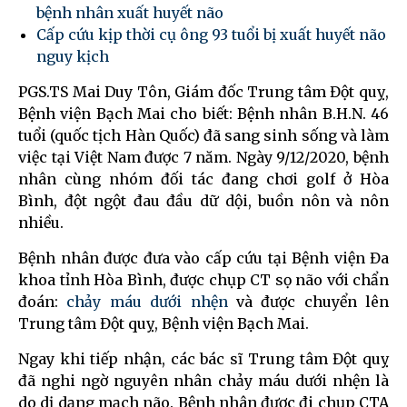
bệnh nhân xuất huyết não
Cấp cứu kịp thời cụ ông 93 tuổi bị xuất huyết não
nguy kịch
PGS.TS Mai Duy Tôn, Giám đốc Trung tâm Đột quỵ,
Bệnh viện Bạch Mai cho biết: Bệnh nhân B.H.N. 46
tuổi (quốc tịch Hàn Quốc) đã sang sinh sống và làm
việc tại Việt Nam được 7 năm. Ngày 9/12/2020, bệnh
nhân cùng nhóm đối tác đang chơi golf ở Hòa
Bình, đột ngột đau đầu dữ dội, buồn nôn và nôn
nhiều.
Bệnh nhân được đưa vào cấp cứu tại Bệnh viện Đa
khoa tỉnh Hòa Bình, được chụp CT sọ não với chẩn
đoán:
chảy máu dưới nhện
và được chuyển lên
Trung tâm Đột quỵ, Bệnh viện Bạch Mai.
Ngay khi tiếp nhận, các bác sĩ Trung tâm Đột quỵ
đã nghi ngờ nguyên nhân chảy máu dưới nhện là
do dị dạng mạch não. Bệnh nhân được đi chụp CTA