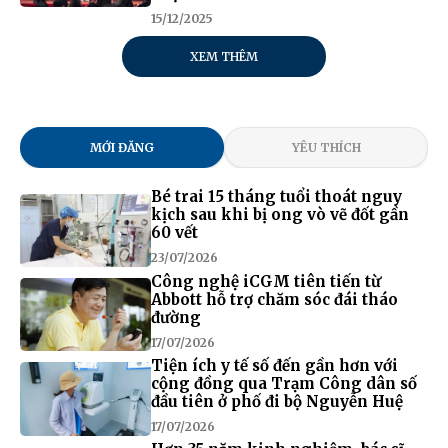
15/12/2025
XEM THÊM
MỚI ĐĂNG
YÊU THÍCH
Bé trai 15 tháng tuổi thoát nguy
kịch sau khi bị ong vò vẽ đốt gần
60 vết
23/07/2026
Công nghệ iCGM tiên tiến từ
Abbott hỗ trợ chăm sóc đái tháo
đường
17/07/2026
Tiện ích y tế số đến gần hơn với
cộng đồng qua Trạm Công dân số
đầu tiên ở phố đi bộ Nguyễn Huệ
17/07/2026