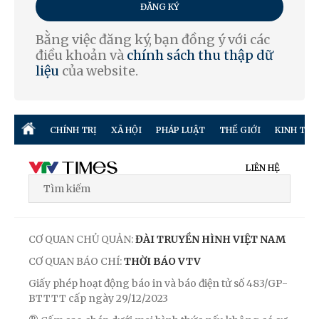
ĐĂNG KÝ
Bằng việc đăng ký, bạn đồng ý với các
điều khoản và
chính sách thu thập dữ
liệu
của website.
CHÍNH TRỊ
XÃ HỘI
PHÁP LUẬT
THẾ GIỚI
KINH TẾ
LIÊN HỆ
CƠ QUAN CHỦ QUẢN:
ĐÀI TRUYỀN HÌNH VIỆT NAM
CƠ QUAN BÁO CHÍ:
THỜI BÁO VTV
Giấy phép hoạt động báo in và báo điện tử số 483/GP-
BTTTT cấp ngày 29/12/2023