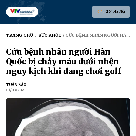
26° Hà Nội
TRANG CHỦ
/
SỨC KHỎE
/ CỨU BỆNH NHÂN NGƯỜI HÀN QUỐC BỊ CHẢY MÁU DƯỚI NHỆN NGUY KỊCH KHI ĐANG CHƠI GOLF
Cứu bệnh nhân người Hàn
Quốc bị chảy máu dưới nhện
nguy kịch khi đang chơi golf
TUẤN BẢO
01/03/2021