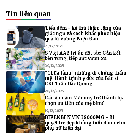
Tin liên quan
Tiểu đêm - kẻ thù thầm lặng của
giấc ngủ và cách khắc phục hiệu
quả từ Vương Niệu Đan
21/12/2025
S Việt AAB tri ân đối tác: Gắn kết
bền vững, tiếp sức vươn xa
20/12/2025
“Chữa lành” những di chứng thẩm
mỹ: Hành trình y đức của Bác sĩ
CKI Trần Đắc Quang
20/12/2025
Dầu ăn dặm Mămmy trở thành lựa
chọn ưu tiên của mẹ bỉm?
19/12/2025
BIKENBI NMN 38000MG - Bí
quyết trẻ đẹp không tuổi dành cho
phụ nữ hiện đại