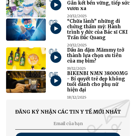
Gắn kết bền vững, tiếp sức
vươn xa
20/12/2025
03
“Chữa lành” những di
chứng thẩm mỹ: Hành
trình y đức của Bác sĩ CKI
Trần Đắc Quang
20/12/2025
04
Dầu ăn dặm Mămmy trở
thành lựa chọn ưu tiên
của mẹ bỉm?
19/12/2025
05
BIKENBI NMN 38000MG
- Bí quyết trẻ đẹp không
tuổi dành cho phụ nữ
hiện đại
18/12/2025
ĐĂNG KÝ NHẬN CÁC TIN Y TẾ MỚI NHẤT