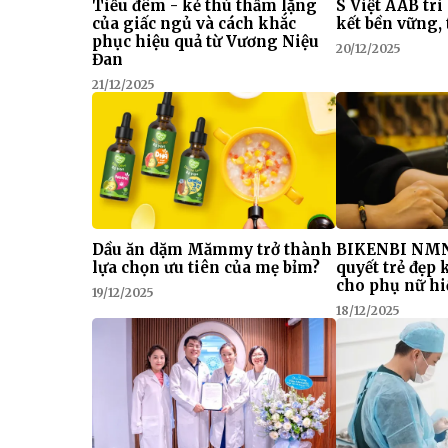
Tiểu đêm - kẻ thù thầm lặng
S Việt AAB tri
của giấc ngủ và cách khắc
kết bền vững, 
phục hiệu quả từ Vương Niệu
20/12/2025
Đan
21/12/2025
Dầu ăn dặm Mămmy trở thành
BIKENBI NMN
lựa chọn ưu tiên của mẹ bỉm?
quyết trẻ đẹp
cho phụ nữ hi
19/12/2025
18/12/2025