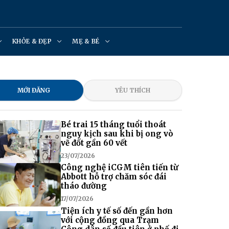
KHỎE & ĐẸP
MẸ & BÉ
MỚI ĐĂNG
YÊU THÍCH
Bé trai 15 tháng tuổi thoát
nguy kịch sau khi bị ong vò
vẽ đốt gần 60 vết
23/07/2026
Công nghệ iCGM tiên tiến từ
Abbott hỗ trợ chăm sóc đái
tháo đường
17/07/2026
Tiện ích y tế số đến gần hơn
với cộng đồng qua Trạm