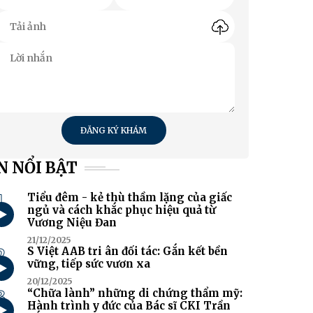
ĐĂNG KÝ KHÁM
N NỔI BẬT
1
Tiểu đêm - kẻ thù thầm lặng của giấc
ngủ và cách khắc phục hiệu quả từ
Vương Niệu Đan
21/12/2025
2
S Việt AAB tri ân đối tác: Gắn kết bền
vững, tiếp sức vươn xa
20/12/2025
3
“Chữa lành” những di chứng thẩm mỹ:
Hành trình y đức của Bác sĩ CKI Trần