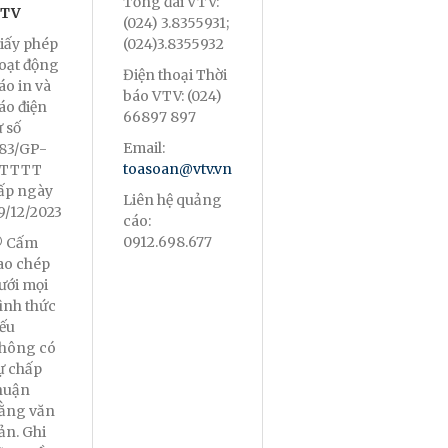
Tổng đài VTV:
TV
(024) 3.8355931;
iấy phép
(024)3.8355932
oạt động
Điện thoại Thời
áo in và
báo VTV: (024)
áo điện
66897 897
ử số
Email:
83/GP-
toasoan@vtv.vn
TTTT
ấp ngày
Liên hệ quảng
9/12/2023
cáo:
0912.698.677
 Cấm
ao chép
ưới mọi
ình thức
ếu
hông có
ự chấp
huận
ằng văn
ản. Ghi