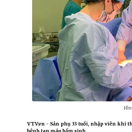
Hìn
VTV.vn - Sản phụ 33 tuổi, nhập viên khi th
bệnh tan máu bẩm sinh.