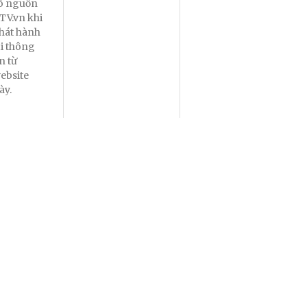
õ nguồn
TV.vn khi
hát hành
ại thông
in từ
ebsite
ày.