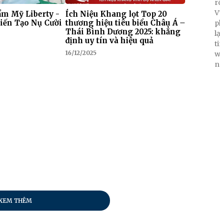
r
V
m Mỹ Liberty -
Ích Niệu Khang lọt Top 20
iến Tạo Nụ Cười
thương hiệu tiêu biểu Châu Á –
p
Thái Bình Dương 2025: khẳng
l
định uy tín và hiệu quả
t
16/12/2025
w
n
XEM THÊM