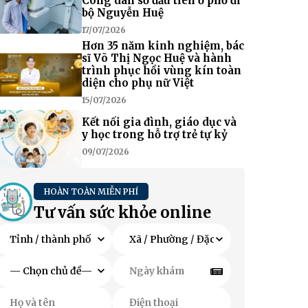
Công dân số đầu tiên ở phố đi
bộ Nguyễn Huệ
17/07/2026
Hơn 35 năm kinh nghiệm, bác
sĩ Võ Thị Ngọc Huệ và hành
trình phục hồi vùng kín toàn
diện cho phụ nữ Việt
15/07/2026
Kết nối gia đình, giáo dục và
y học trong hỗ trợ trẻ tự kỷ
09/07/2026
HOÀN TOÀN MIỄN PHÍ
Tư vấn sức khỏe online