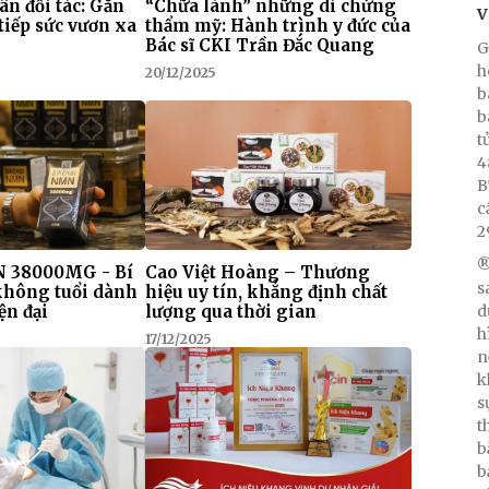
 ân đối tác: Gắn
“Chữa lành” những di chứng
V
tiếp sức vươn xa
thẩm mỹ: Hành trình y đức của
Bác sĩ CKI Trần Đắc Quang
G
h
20/12/2025
b
b
t
4
B
c
2
®
 38000MG - Bí
Cao Việt Hoàng – Thương
s
 không tuổi dành
hiệu uy tín, khẳng định chất
d
ện đại
lượng qua thời gian
h
17/12/2025
n
k
s
t
b
b