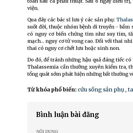
toàn sau ca phẫu thuật. Sau 6 ngày điều trị
viện.
Qua đây các bác sĩ lưu ý các sản phụ:
Thala
suốt đời, thuộc nhóm bệnh di truyền - bẩm 
có nguy cơ biến chứng tim như suy tim, t
mạch… nguy cơ tử vong cao. Đối với thai nhi
thai có nguy cơ chết lưu hoặc sinh non.
Do đó, để tránh những hậu quả đáng tiếc có 
Thalassemia cần thường xuyên kiểm tra, t
tổng quát sớm phát hiện những bất thường v
Từ khóa phổ biến:
cứu sống sản phụ
,
t
Bình luận bài đăng