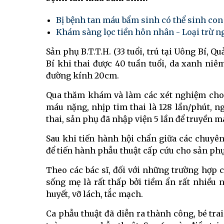
Bị bệnh tan máu bẩm sinh có thể sinh co
Khám sàng lọc tiền hôn nhân - Loại trừ n
Sản phụ B.T.T.H. (33 tuổi, trú tại Uông Bí,
Bí khi thai được 40 tuần tuổi, da xanh niê
đường kính 20cm.
Qua thăm khám và làm các xét nghiệm cho t
máu nặng, nhịp tim thai là 128 lần/phút, n
thai, sản phụ đã nhập viện 5 lần để truyền m
Sau khi tiến hành hội chẩn giữa các chuyên
để tiến hành phẫu thuật cấp cứu cho sản phụ
Theo các bác sĩ, đối với những trường hợp 
sống mẹ là rất thấp bởi tiềm ẩn rất nhiều
huyết, vỡ lách, tắc mạch.
Ca phẫu thuật đã diễn ra thành công, bé tra