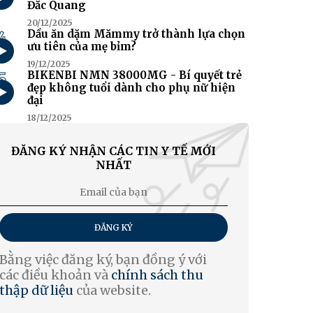
Đắc Quang
20/12/2025
4
Dầu ăn dặm Mămmy trở thành lựa chọn
ưu tiên của mẹ bỉm?
19/12/2025
5
BIKENBI NMN 38000MG - Bí quyết trẻ
đẹp không tuổi dành cho phụ nữ hiện
đại
18/12/2025
ĐĂNG KÝ NHẬN CÁC TIN Y TẾ MỚI
NHẤT
ĐĂNG KÝ
Bằng việc đăng ký, bạn đồng ý với
các điều khoản và
chính sách thu
thập dữ liệu
của website.