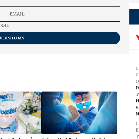
 sau
I BÌNH LUẬN
C
C
Q
Đ
T
H
V
C
B
T