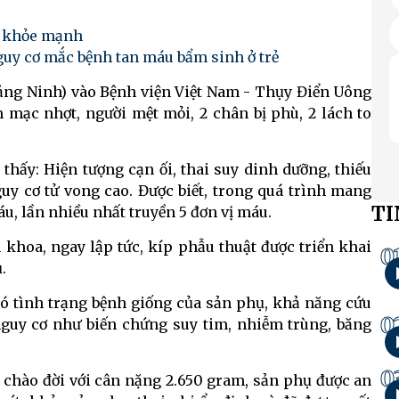
n khỏe mạnh
guy cơ mắc bệnh tan máu bẩm sinh ở trẻ
 Quảng Ninh) vào Bệnh viện Việt Nam - Thụy Điển Uông
m mạc nhợt, người mệt mỏi, 2 chân bị phù, 2 lách to
hấy: Hiện tượng cạn ối, thai suy dinh dưỡng, thiếu
guy cơ tử vong cao. Được biết, trong quá trình mang
TI
áu, lần nhiều nhất truyền 5 đơn vị máu.
 khoa, ngay lập tức, kíp phẫu thuật được triển khai
0
.
có tình trạng bệnh giống của sản phụ, khả năng cứu
0
 nguy cơ như biến chứng suy tim, nhiễm trùng, băng
0
i chào đời với cân nặng 2.650 gram, sản phụ được an