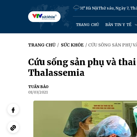
31° Hà Nội
Thứ sáu, Ngày 7, T
TRANG CHỦ
BẢN TIN Y TẾ
TRANG CHỦ
/
SỨC KHỎE
/ CỨU SỐNG SẢN PHỤ 
Cứu sống sản phụ và thai
Thalassemia
TUẤN BẢO
01/03/2021