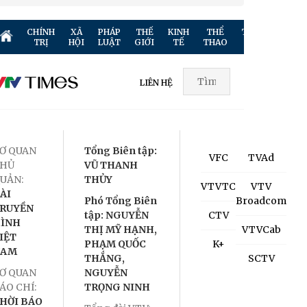
CHÍNH
XÃ
PHÁP
THẾ
KINH
THỂ
TRUYỀN
GIẢ
TRỊ
HỘI
LUẬT
GIỚI
TẾ
THAO
HÌNH
TR
LIÊN HỆ
Ơ QUAN
Tổng Biên tập:
VFC
TVAd
HỦ
VŨ THANH
UẢN:
THỦY
VTVTC
VTV
ÀI
Phó Tổng Biên
Broadcom
RUYỀN
tập: NGUYỄN
CTV
ÌNH
THỊ MỸ HẠNH,
VTVCab
IỆT
PHẠM QUỐC
K+
NAM
THẮNG,
SCTV
Ơ QUAN
NGUYỄN
ÁO CHÍ:
TRỌNG NINH
HỜI BÁO