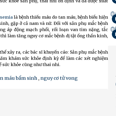
, sức khỏe sản phụ, thai nhi ổn định và đã được xuất
0
ssemia
là bệnh thiếu máu do tan máu, bệnh biểu hiện
sinh, gặp ở cả nam và nữ. Đối với sản phụ mắc bệnh
0
ăng áp động mạch phổi, rối loạn van tim nặng, tắc
 thì làm tăng nguy cơ mắc bệnh dị tật ống thần kinh,
thể xảy ra, các bác sĩ khuyến cáo: Sản phụ mắc bệnh
hăm khám sức khỏe định kỳ để làm các xét nghiệm
ề sức khỏe cũng như thai nhi.
an máu bẩm sinh
,
nguy cơ tử vong