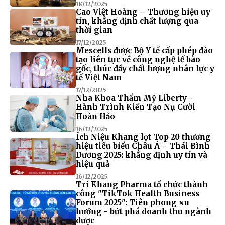
18/12/2025
Cao Việt Hoàng – Thương hiệu uy
tín, khẳng định chất lượng qua
thời gian
17/12/2025
Mescells được Bộ Y tế cấp phép đào
tạo liên tục về công nghệ tế bào
gốc, thúc đẩy chất lượng nhân lực y
tế Việt Nam
17/12/2025
Nha Khoa Thẩm Mỹ Liberty -
Hành Trình Kiến Tạo Nụ Cười
Hoàn Hảo
16/12/2025
Ích Niệu Khang lọt Top 20 thương
hiệu tiêu biểu Châu Á – Thái Bình
Dương 2025: khẳng định uy tín và
hiệu quả
16/12/2025
Trí Khang Pharma tổ chức thành
công "TikTok Health Business
Forum 2025": Tiên phong xu
hướng - bứt phá doanh thu ngành
dược