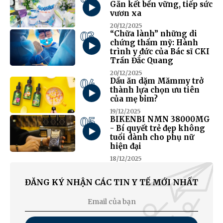
Gắn kết bền vững, tiếp sức
vươn xa
20/12/2025
03
“Chữa lành” những di
chứng thẩm mỹ: Hành
trình y đức của Bác sĩ CKI
Trần Đắc Quang
20/12/2025
04
Dầu ăn dặm Mămmy trở
thành lựa chọn ưu tiên
của mẹ bỉm?
19/12/2025
05
BIKENBI NMN 38000MG
- Bí quyết trẻ đẹp không
tuổi dành cho phụ nữ
hiện đại
18/12/2025
ĐĂNG KÝ NHẬN CÁC TIN Y TẾ MỚI NHẤT