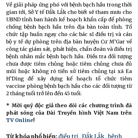
Về giải pháp ứng phó với bệnh bạch hầu trong thời
gian tới, Sở Y tế Đắk Lắk cho biết sẽ tham mưu cho
UBND tỉnh ban hành kế hoạch khẩn cấp để phòng
chống bệnh bạch hầu trên địa bàn toàn tỉnh. Tổ
chức tập huấn ngay cho các bác sĩ điều trị và cán
bộ y tế dự phòng trên địa bàn huyện Cư M’Gar về
công tác giám sát, phát hiện, chẩn đoán và điều trị
bệnh nhân mắc bệnh bạch hầu. Điều tra đối tượng
chưa được tiêm chủng hoặc tiêm chủng chưa đủ
mũi hoặc không rõ tiền sử tiêm chủng tại xã Ea
H’Ding để xây dựng kế hoạch tổ chức tiêm
vaccine phòng bệnh bạch hầu cho các đối tượng từ
2 tháng tuổi trở lên đến 45 tuổi.
* Mời quý độc giả theo dõi các chương trình đã
phát sóng của Đài Truyền hình Việt Nam trên
TV Online
!
Từ khóa phổ biến:
điều trị
,
Đắk Lắk
,
bệnh