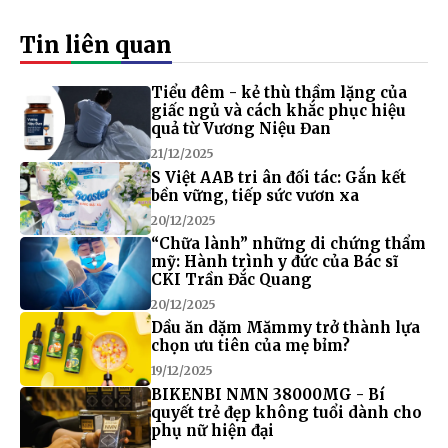
Tin liên quan
Tiểu đêm - kẻ thù thầm lặng của
giấc ngủ và cách khắc phục hiệu
quả từ Vương Niệu Đan
21/12/2025
S Việt AAB tri ân đối tác: Gắn kết
bền vững, tiếp sức vươn xa
20/12/2025
“Chữa lành” những di chứng thẩm
mỹ: Hành trình y đức của Bác sĩ
CKI Trần Đắc Quang
20/12/2025
Dầu ăn dặm Mămmy trở thành lựa
chọn ưu tiên của mẹ bỉm?
19/12/2025
BIKENBI NMN 38000MG - Bí
quyết trẻ đẹp không tuổi dành cho
phụ nữ hiện đại