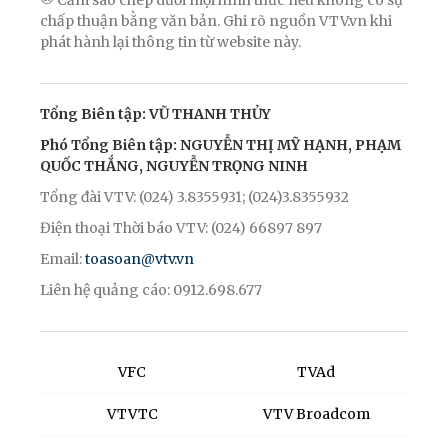
® Cấm sao chép dưới mọi hình thức nếu không có sự
chấp thuận bằng văn bản. Ghi rõ nguồn VTV.vn khi
phát hành lại thông tin từ website này.
Tổng Biên tập: VŨ THANH THỦY
Phó Tổng Biên tập: NGUYỄN THỊ MỸ HẠNH, PHẠM
QUỐC THẮNG, NGUYỄN TRỌNG NINH
Tổng đài VTV: (024) 3.8355931; (024)3.8355932
Điện thoại Thời báo VTV: (024) 66897 897
Email:
toasoan@vtv.vn
Liên hệ quảng cáo: 0912.698.677
VFC
TVAd
VTVTC
VTV Broadcom