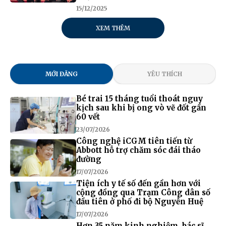
15/12/2025
XEM THÊM
MỚI ĐĂNG
YÊU THÍCH
Bé trai 15 tháng tuổi thoát nguy
kịch sau khi bị ong vò vẽ đốt gần
60 vết
23/07/2026
Công nghệ iCGM tiên tiến từ
Abbott hỗ trợ chăm sóc đái tháo
đường
17/07/2026
Tiện ích y tế số đến gần hơn với
cộng đồng qua Trạm Công dân số
đầu tiên ở phố đi bộ Nguyễn Huệ
17/07/2026
Hơn 35 năm kinh nghiệm, bác sĩ