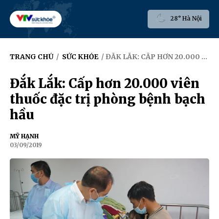
28° Hà Nội
TRANG CHỦ
/
SỨC KHỎE
/ ĐẮK LẮK: CẤP HƠN 20.000 VIÊN THUỐC ĐẶC TRỊ PHÒNG BỆNH BẠCH HẦU
Đắk Lắk: Cấp hơn 20.000 viên
thuốc đặc trị phòng bệnh bạch
hầu
MỸ HẠNH
03/09/2019