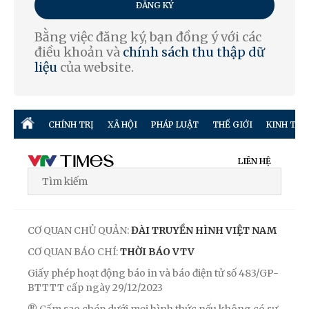
ĐĂNG KÝ
Bằng việc đăng ký, bạn đồng ý với các
điều khoản và
chính sách thu thập dữ
liệu
của website.
CHÍNH TRỊ
XÃ HỘI
PHÁP LUẬT
THẾ GIỚI
KINH TẾ
LIÊN HỆ
CƠ QUAN CHỦ QUẢN:
ĐÀI TRUYỀN HÌNH VIỆT NAM
CƠ QUAN BÁO CHÍ:
THỜI BÁO VTV
Giấy phép hoạt động báo in và báo điện tử số 483/GP-
BTTTT cấp ngày 29/12/2023