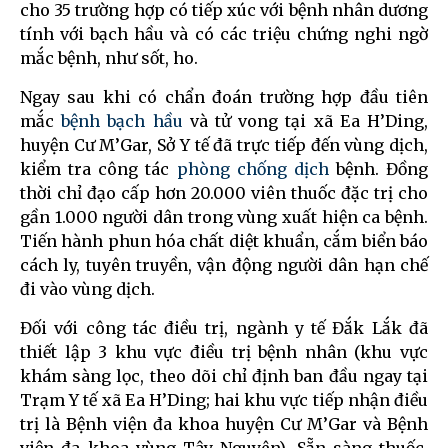
cho 35 trường hợp có tiếp xúc với bệnh nhân dương
tính với bạch hầu và có các triệu chứng nghi ngờ
mắc bệnh, như sốt, ho.
Ngay sau khi có chẩn đoán trường hợp đầu tiên
mắc
bệnh bạch hầu
và tử vong tại xã Ea H’Ding,
huyện Cư M’Gar, Sở Y tế đã trực tiếp đến vùng dịch,
kiểm tra công tác
phòng chống dịch
bệnh. Đồng
thời chỉ đạo cấp hơn 20.000 viên thuốc đặc trị cho
gần 1.000 người dân trong vùng xuất hiện ca bệnh.
Tiến hành phun hóa chất diệt khuẩn, cắm biển báo
cách ly, tuyên truyền, vận động người dân hạn chế
đi vào vùng dịch.
Đối với công tác điều trị, ngành y tế Đắk Lắk đã
thiết lập 3 khu vực điều trị bệnh nhân (khu vực
khám sàng lọc, theo dõi chỉ định ban đầu ngay tại
Trạm Y tế xã Ea H’Ding; hai khu vực tiếp nhận điều
trị là Bệnh viện đa khoa huyện Cư M’Gar và Bệnh