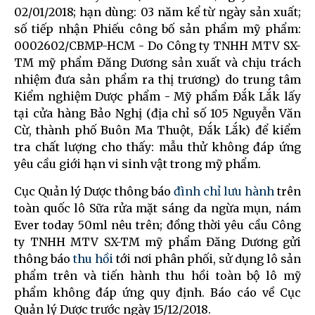
02/01/2018; hạn dùng: 03 năm kể từ ngày sản xuất;
số tiếp nhận Phiếu công bố sản phẩm mỹ phẩm:
0002602/CBMP-HCM - Do Công ty TNHH MTV SX-
TM mỹ phẩm Đăng Dương sản xuất và chịu trách
nhiệm đưa sản phẩm ra thị trương) do trung tâm
Kiểm nghiệm Dược phẩm - Mỹ phẩm Đắk Lắk lấy
tại cửa hàng Bảo Nghị (địa chỉ số 105 Nguyễn Văn
Cừ, thành phố Buôn Ma Thuột, Đắk Lắk) để kiểm
tra chất lượng cho thấy: mẫu thử không đáp ứng
yêu cầu giới hạn vi sinh vật trong mỹ phẩm.
Cục Quản lý Dược thông báo
đình chỉ lưu hành
trên
toàn quốc lô Sữa rửa mặt sáng da ngừa mụn, nám
Ever today 50ml nêu trên; đồng thời yêu cầu Công
ty TNHH MTV SX-TM mỹ phẩm Đăng Dương gửi
thông báo
thu hồi
tới nơi phân phối, sử dụng lô sản
phẩm trên và tiến hành thu hồi toàn bộ lô mỹ
phẩm không đáp ứng quy định. Báo cáo về Cục
Quản lý Dược trước ngày 15/12/2018.