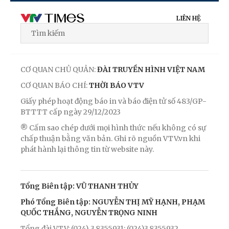
LIÊN HỆ
CƠ QUAN CHỦ QUẢN:
ĐÀI TRUYỀN HÌNH VIỆT NAM
CƠ QUAN BÁO CHÍ:
THỜI BÁO VTV
Giấy phép hoạt động báo in và báo điện tử số 483/GP-
BTTTT cấp ngày 29/12/2023
® Cấm sao chép dưới mọi hình thức nếu không có sự
chấp thuận bằng văn bản. Ghi rõ nguồn VTV.vn khi
phát hành lại thông tin từ website này.
Tổng Biên tập: VŨ THANH THỦY
Phó Tổng Biên tập: NGUYỄN THỊ MỸ HẠNH, PHẠM
QUỐC THẮNG, NGUYỄN TRỌNG NINH
Tổng đài VTV: (024) 3.8355931; (024)3.8355932