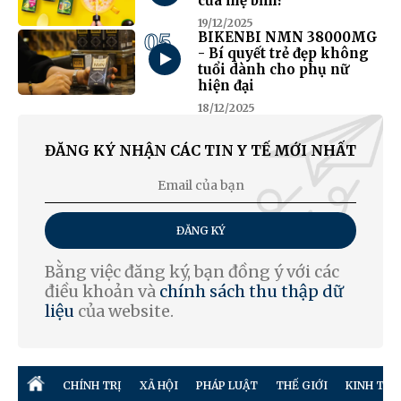
của mẹ bỉm?
19/12/2025
05
BIKENBI NMN 38000MG
- Bí quyết trẻ đẹp không
tuổi dành cho phụ nữ
hiện đại
18/12/2025
ĐĂNG KÝ NHẬN CÁC TIN Y TẾ MỚI NHẤT
ĐĂNG KÝ
Bằng việc đăng ký, bạn đồng ý với các
điều khoản và
chính sách thu thập dữ
liệu
của website.
CHÍNH TRỊ
XÃ HỘI
PHÁP LUẬT
THẾ GIỚI
KINH TẾ