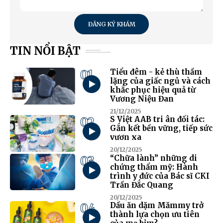
ĐĂNG KÝ KHÁM
TIN NỔI BẬT
01
Tiểu đêm - kẻ thù thầm
lặng của giấc ngủ và cách
khắc phục hiệu quả từ
Vương Niệu Đan
21/12/2025
02
S Việt AAB tri ân đối tác:
Gắn kết bền vững, tiếp sức
vươn xa
20/12/2025
03
“Chữa lành” những di
chứng thẩm mỹ: Hành
trình y đức của Bác sĩ CKI
Trần Đắc Quang
20/12/2025
04
Dầu ăn dặm Mămmy trở
thành lựa chọn ưu tiên