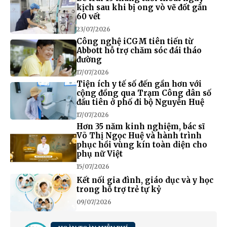
kịch sau khi bị ong vò vẽ đốt gần
60 vết
23/07/2026
Công nghệ iCGM tiên tiến từ
Abbott hỗ trợ chăm sóc đái tháo
đường
17/07/2026
Tiện ích y tế số đến gần hơn với
cộng đồng qua Trạm Công dân số
đầu tiên ở phố đi bộ Nguyễn Huệ
17/07/2026
Hơn 35 năm kinh nghiệm, bác sĩ
Võ Thị Ngọc Huệ và hành trình
phục hồi vùng kín toàn diện cho
phụ nữ Việt
15/07/2026
Kết nối gia đình, giáo dục và y học
trong hỗ trợ trẻ tự kỷ
09/07/2026