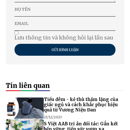
Lưu thông tin và không hỏi lại lần sau
GỬI BÌNH LUẬN
Tin liên quan
Tiểu đêm - kẻ thù thầm lặng của
giấc ngủ và cách khắc phục hiệu
quả từ Vương Niệu Đan
21/12/2025
S Việt AAB tri ân đối tác: Gắn kết
bền vững, tiếp sức vươn xa