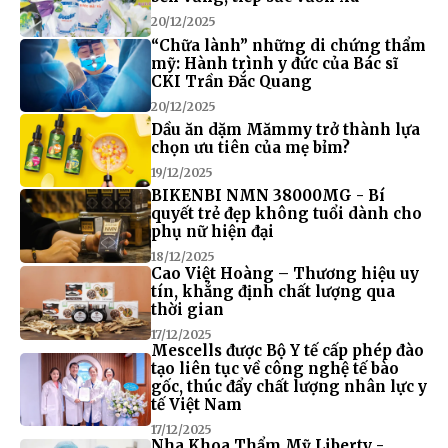
20/12/2025
“Chữa lành” những di chứng thẩm
mỹ: Hành trình y đức của Bác sĩ
CKI Trần Đắc Quang
20/12/2025
Dầu ăn dặm Mămmy trở thành lựa
chọn ưu tiên của mẹ bỉm?
19/12/2025
BIKENBI NMN 38000MG - Bí
quyết trẻ đẹp không tuổi dành cho
phụ nữ hiện đại
18/12/2025
Cao Việt Hoàng – Thương hiệu uy
tín, khẳng định chất lượng qua
thời gian
17/12/2025
Mescells được Bộ Y tế cấp phép đào
tạo liên tục về công nghệ tế bào
gốc, thúc đẩy chất lượng nhân lực y
tế Việt Nam
17/12/2025
Nha Khoa Thẩm Mỹ Liberty -