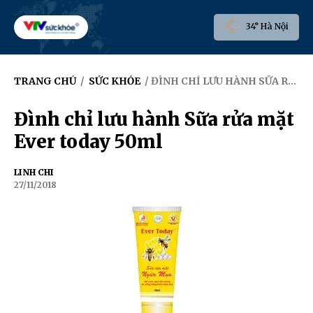
34° Hà Nội
TRANG CHỦ
/
SỨC KHỎE
/ ĐÌNH CHỈ LƯU HÀNH SỮA RỬA MẶT EVER TODAY 50ML
Đình chỉ lưu hành Sữa rửa mặt
Ever today 50ml
LINH CHI
27/11/2018