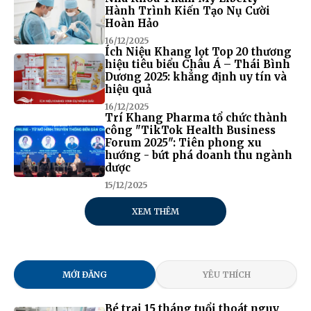
Hành Trình Kiến Tạo Nụ Cười
Hoàn Hảo
16/12/2025
Ích Niệu Khang lọt Top 20 thương
hiệu tiêu biểu Châu Á – Thái Bình
Dương 2025: khẳng định uy tín và
hiệu quả
16/12/2025
Trí Khang Pharma tổ chức thành
công "TikTok Health Business
Forum 2025": Tiên phong xu
hướng - bứt phá doanh thu ngành
dược
15/12/2025
XEM THÊM
MỚI ĐĂNG
YÊU THÍCH
Bé trai 15 tháng tuổi thoát nguy