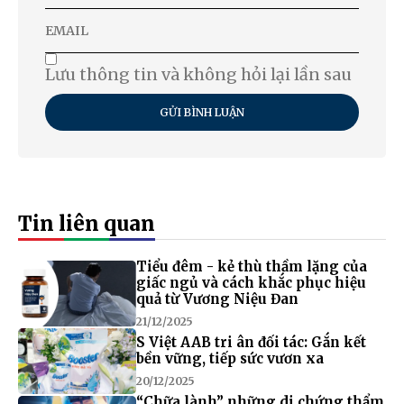
Lưu thông tin và không hỏi lại lần sau
GỬI BÌNH LUẬN
Tin liên quan
Tiểu đêm - kẻ thù thầm lặng của
giấc ngủ và cách khắc phục hiệu
quả từ Vương Niệu Đan
21/12/2025
S Việt AAB tri ân đối tác: Gắn kết
bền vững, tiếp sức vươn xa
20/12/2025
“Chữa lành” những di chứng thẩm