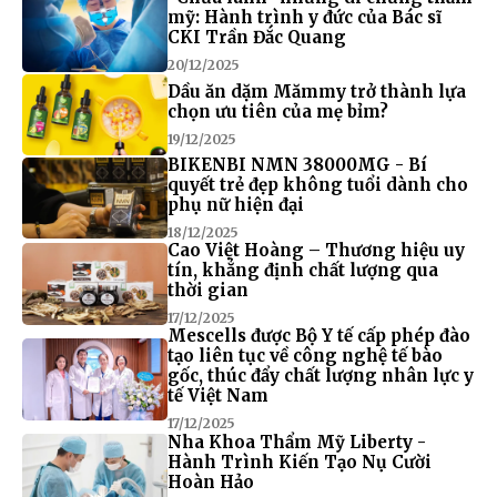
mỹ: Hành trình y đức của Bác sĩ
CKI Trần Đắc Quang
20/12/2025
Dầu ăn dặm Mămmy trở thành lựa
chọn ưu tiên của mẹ bỉm?
19/12/2025
BIKENBI NMN 38000MG - Bí
quyết trẻ đẹp không tuổi dành cho
phụ nữ hiện đại
18/12/2025
Cao Việt Hoàng – Thương hiệu uy
tín, khẳng định chất lượng qua
thời gian
17/12/2025
Mescells được Bộ Y tế cấp phép đào
tạo liên tục về công nghệ tế bào
gốc, thúc đẩy chất lượng nhân lực y
tế Việt Nam
17/12/2025
Nha Khoa Thẩm Mỹ Liberty -
Hành Trình Kiến Tạo Nụ Cười
Hoàn Hảo