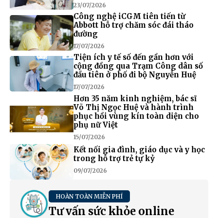
23/07/2026
Công nghệ iCGM tiên tiến từ
Abbott hỗ trợ chăm sóc đái tháo
đường
17/07/2026
Tiện ích y tế số đến gần hơn với
cộng đồng qua Trạm Công dân số
đầu tiên ở phố đi bộ Nguyễn Huệ
17/07/2026
Hơn 35 năm kinh nghiệm, bác sĩ
Võ Thị Ngọc Huệ và hành trình
phục hồi vùng kín toàn diện cho
phụ nữ Việt
15/07/2026
Kết nối gia đình, giáo dục và y học
trong hỗ trợ trẻ tự kỷ
09/07/2026
HOÀN TOÀN MIỄN PHÍ
Tư vấn sức khỏe online