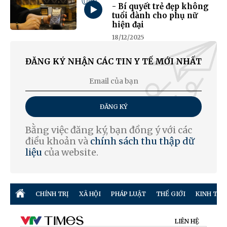
05
- Bí quyết trẻ đẹp không
tuổi dành cho phụ nữ
hiện đại
18/12/2025
ĐĂNG KÝ NHẬN CÁC TIN Y TẾ MỚI NHẤT
ĐĂNG KÝ
Bằng việc đăng ký, bạn đồng ý với các
điều khoản và
chính sách thu thập dữ
liệu
của website.
CHÍNH TRỊ
XÃ HỘI
PHÁP LUẬT
THẾ GIỚI
KINH TẾ
LIÊN HỆ