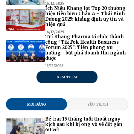
16/12/2025
Ích Niệu Khang lọt Top 20 thương
hiệu tiêu biểu Châu Á – Thái Bình
Dương 2025: khẳng định uy tín và
hiệu quả
16/12/2025
Trí Khang Pharma tổ chức thành
công "TikTok Health Business
Forum 2025": Tiên phong xu
hướng - bứt phá doanh thu ngành
dược
15/12/2025
XEM THÊM
MỚI ĐĂNG
YÊU THÍCH
Bé trai 15 tháng tuổi thoát nguy
kịch sau khi bị ong vò vẽ đốt gần
60 vết