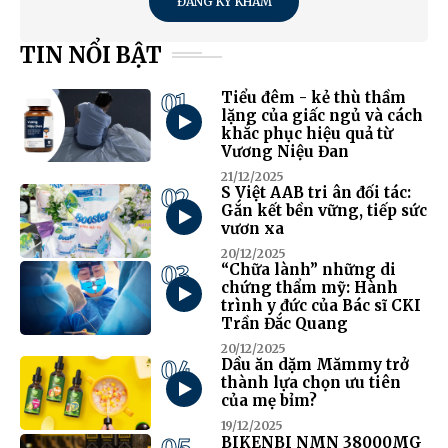
ĐĂNG KÝ KHÁM
TIN NỔI BẬT
01
Tiểu đêm - kẻ thù thầm
lặng của giấc ngủ và cách
khắc phục hiệu quả từ
Vương Niệu Đan
21/12/2025
02
S Việt AAB tri ân đối tác:
Gắn kết bền vững, tiếp sức
vươn xa
20/12/2025
03
“Chữa lành” những di
chứng thẩm mỹ: Hành
trình y đức của Bác sĩ CKI
Trần Đắc Quang
20/12/2025
04
Dầu ăn dặm Mămmy trở
thành lựa chọn ưu tiên
của mẹ bỉm?
19/12/2025
BIKENBI NMN 38000MG