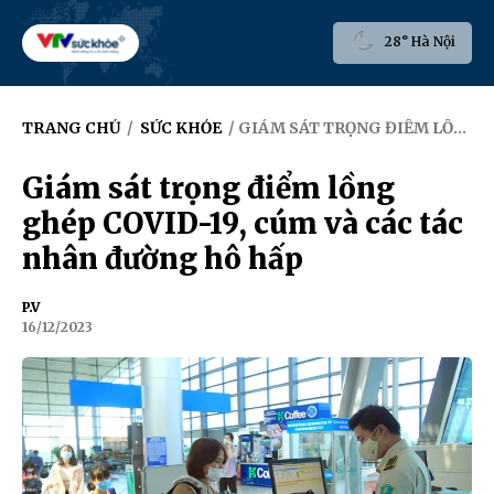
28° Hà Nội
TRANG CHỦ
/
SỨC KHỎE
/ GIÁM SÁT TRỌNG ĐIỂM LỒNG GHÉP COVID-19, CÚM VÀ CÁC TÁC NHÂN ĐƯỜNG HÔ HẤP
Giám sát trọng điểm lồng
ghép COVID-19, cúm và các tác
nhân đường hô hấp
P.V
16/12/2023