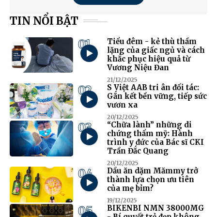
TIN NỔI BẬT
01
Tiểu đêm - kẻ thù thầm
lặng của giấc ngủ và cách
khắc phục hiệu quả từ
Vương Niệu Đan
21/12/2025
02
S Việt AAB tri ân đối tác:
Gắn kết bền vững, tiếp sức
vươn xa
20/12/2025
03
“Chữa lành” những di
chứng thẩm mỹ: Hành
trình y đức của Bác sĩ CKI
Trần Đắc Quang
20/12/2025
04
Dầu ăn dặm Mămmy trở
thành lựa chọn ưu tiên
của mẹ bỉm?
19/12/2025
05
BIKENBI NMN 38000MG
- Bí quyết trẻ đẹp không