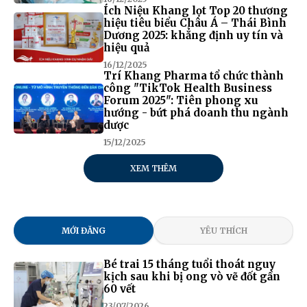
Ích Niệu Khang lọt Top 20 thương
hiệu tiêu biểu Châu Á – Thái Bình
Dương 2025: khẳng định uy tín và
hiệu quả
16/12/2025
Trí Khang Pharma tổ chức thành
công "TikTok Health Business
Forum 2025": Tiên phong xu
hướng - bứt phá doanh thu ngành
dược
15/12/2025
XEM THÊM
MỚI ĐĂNG
YÊU THÍCH
Bé trai 15 tháng tuổi thoát nguy
kịch sau khi bị ong vò vẽ đốt gần
60 vết
23/07/2026