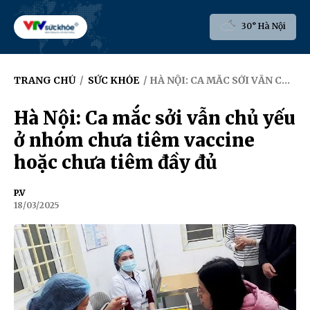
30° Hà Nội
TRANG CHỦ
/
SỨC KHỎE
/ HÀ NỘI: CA MẮC SỞI VẪN CHỦ YẾU Ở NHÓM CHƯA TIÊM VACCINE HOẶC CHƯA TIÊM ĐẦY ĐỦ
Hà Nội: Ca mắc sởi vẫn chủ yếu
ở nhóm chưa tiêm vaccine
hoặc chưa tiêm đầy đủ
P.V
18/03/2025