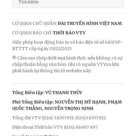
CƠ QUAN CHỦ QUẢN:
ĐÀI TRUYỀN HÌNH VIỆT NAM
CƠ QUAN BÁO CHÍ:
THỜI BÁO VTV
Giấy phép hoạt động báo in và báo điện tử số 483/GP-
BTTTT cấp ngày 29/12/2023
® Cấm sao chép dưới mọi hình thức nếu không có sự
chấp thuận bằng văn bản. Ghi rõ nguồn VTV.vn khi
phát hành lại thông tin từ website này.
Tổng Biên tập: VŨ THANH THỦY
Phó Tổng Biên tập: NGUYỄN THỊ MỸ HẠNH, PHẠM
QUỐC THẮNG, NGUYỄN TRỌNG NINH
Tổng đài VTV: (024) 3.8355931; (024)3.8355932
Điện thoại Thời báo VTV: (024) 66897 897