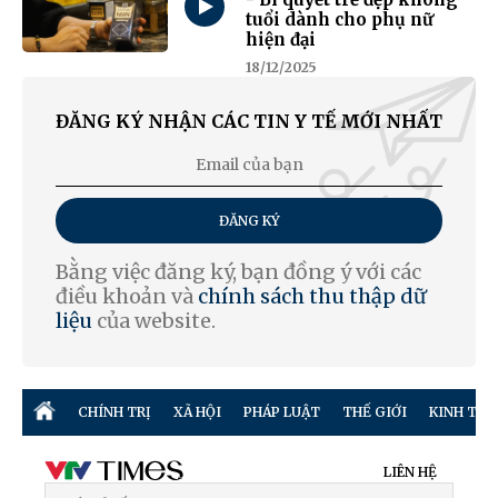
tuổi dành cho phụ nữ
hiện đại
18/12/2025
ĐĂNG KÝ NHẬN CÁC TIN Y TẾ MỚI NHẤT
ĐĂNG KÝ
Bằng việc đăng ký, bạn đồng ý với các
điều khoản và
chính sách thu thập dữ
liệu
của website.
CHÍNH TRỊ
XÃ HỘI
PHÁP LUẬT
THẾ GIỚI
KINH TẾ
LIÊN HỆ