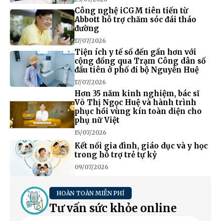
Công nghệ iCGM tiên tiến từ
Abbott hỗ trợ chăm sóc đái tháo
đường
17/07/2026
Tiện ích y tế số đến gần hơn với
cộng đồng qua Trạm Công dân số
đầu tiên ở phố đi bộ Nguyễn Huệ
17/07/2026
Hơn 35 năm kinh nghiệm, bác sĩ
Võ Thị Ngọc Huệ và hành trình
phục hồi vùng kín toàn diện cho
phụ nữ Việt
15/07/2026
Kết nối gia đình, giáo dục và y học
trong hỗ trợ trẻ tự kỷ
09/07/2026
HOÀN TOÀN MIỄN PHÍ
Tư vấn sức khỏe online