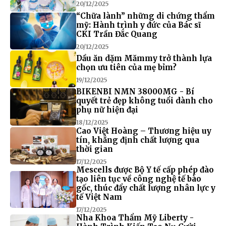
20/12/2025
“Chữa lành” những di chứng thẩm
mỹ: Hành trình y đức của Bác sĩ
CKI Trần Đắc Quang
20/12/2025
Dầu ăn dặm Mămmy trở thành lựa
chọn ưu tiên của mẹ bỉm?
19/12/2025
BIKENBI NMN 38000MG - Bí
quyết trẻ đẹp không tuổi dành cho
phụ nữ hiện đại
18/12/2025
Cao Việt Hoàng – Thương hiệu uy
tín, khẳng định chất lượng qua
thời gian
17/12/2025
Mescells được Bộ Y tế cấp phép đào
tạo liên tục về công nghệ tế bào
gốc, thúc đẩy chất lượng nhân lực y
tế Việt Nam
17/12/2025
Nha Khoa Thẩm Mỹ Liberty -