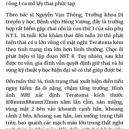
công 1 ca mổ lấy thai phức tạp.
Theo bác sĩ Nguyễn Vạn Thông, Trưởng khoa Di
truyền y học, Bệnh viện Hùng Vương, đây là trường
hợp rất hiếm gặp: thai nhi là con thứ 3 của sản phụ
N.T.L. 34 tuổi. Khi khám thai đến tuần 20 thì phát
hiện thai có u lớn vùng cổ mặt nghi Teratoma kèm
theo tình trạng tim lớn hơn bình thường. Chọc ối
phát hiện vi lặp đoạn NST 8. Tuy nhiên, sau khi
được tư vấn, gia đình vẫn quyết định giữ thai và hi
vọng kỹ thuật y học hiện đại sẽ có thể giúp được bé.
Đến tuần thứ 34, tình trạng thai xuất hiện diễn tiến
nguy hiểm: đa ối nặng, chậm tăng trưởng. Hình
ảnh MRI xác định Teratoma kích thước
108mmx88mmx72mm xâm lấn cằm, sàn miệng,
vùng mặt 2 bên vào khoanh cạnh hầu, khoang
cảnh 2 bên, khoang sau hầu, lan xuống trung thất
trên, bao quanh các mạch máu lớn trung thất nghi