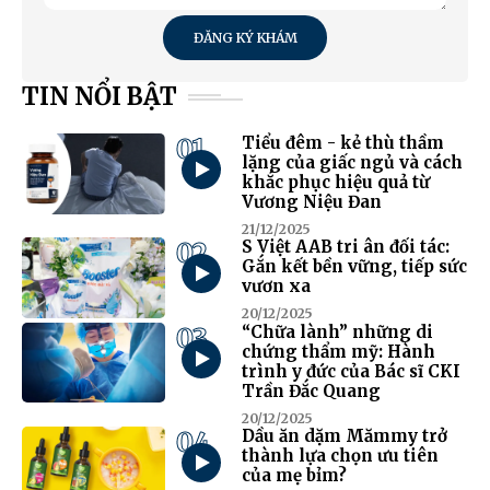
ĐĂNG KÝ KHÁM
TIN NỔI BẬT
01
Tiểu đêm - kẻ thù thầm
lặng của giấc ngủ và cách
khắc phục hiệu quả từ
Vương Niệu Đan
21/12/2025
02
S Việt AAB tri ân đối tác:
Gắn kết bền vững, tiếp sức
vươn xa
20/12/2025
03
“Chữa lành” những di
chứng thẩm mỹ: Hành
trình y đức của Bác sĩ CKI
Trần Đắc Quang
20/12/2025
04
Dầu ăn dặm Mămmy trở
thành lựa chọn ưu tiên
của mẹ bỉm?