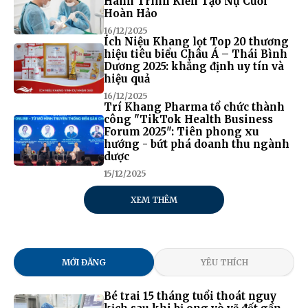
Hành Trình Kiến Tạo Nụ Cười
Hoàn Hảo
16/12/2025
Ích Niệu Khang lọt Top 20 thương
hiệu tiêu biểu Châu Á – Thái Bình
Dương 2025: khẳng định uy tín và
hiệu quả
16/12/2025
Trí Khang Pharma tổ chức thành
công "TikTok Health Business
Forum 2025": Tiên phong xu
hướng - bứt phá doanh thu ngành
dược
15/12/2025
XEM THÊM
MỚI ĐĂNG
YÊU THÍCH
Bé trai 15 tháng tuổi thoát nguy