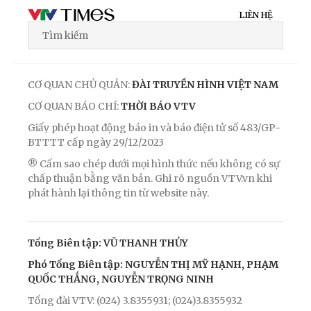
LIÊN HỆ
CƠ QUAN CHỦ QUẢN:
ĐÀI TRUYỀN HÌNH VIỆT NAM
CƠ QUAN BÁO CHÍ:
THỜI BÁO VTV
Giấy phép hoạt động báo in và báo điện tử số 483/GP-
BTTTT cấp ngày 29/12/2023
® Cấm sao chép dưới mọi hình thức nếu không có sự
chấp thuận bằng văn bản. Ghi rõ nguồn VTV.vn khi
phát hành lại thông tin từ website này.
Tổng Biên tập: VŨ THANH THỦY
Phó Tổng Biên tập: NGUYỄN THỊ MỸ HẠNH, PHẠM
QUỐC THẮNG, NGUYỄN TRỌNG NINH
Tổng đài VTV: (024) 3.8355931; (024)3.8355932