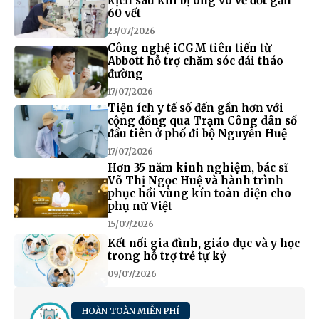
kịch sau khi bị ong vò vẽ đốt gần
60 vết
23/07/2026
Công nghệ iCGM tiên tiến từ
Abbott hỗ trợ chăm sóc đái tháo
đường
17/07/2026
Tiện ích y tế số đến gần hơn với
cộng đồng qua Trạm Công dân số
đầu tiên ở phố đi bộ Nguyễn Huệ
17/07/2026
Hơn 35 năm kinh nghiệm, bác sĩ
Võ Thị Ngọc Huệ và hành trình
phục hồi vùng kín toàn diện cho
phụ nữ Việt
15/07/2026
Kết nối gia đình, giáo dục và y học
trong hỗ trợ trẻ tự kỷ
09/07/2026
HOÀN TOÀN MIỄN PHÍ