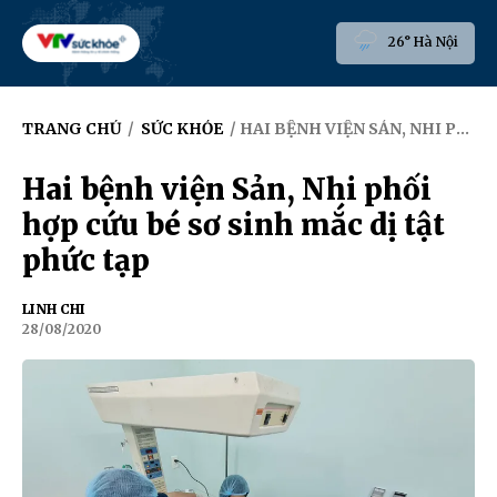
26° Hà Nội
TRANG CHỦ
/
SỨC KHỎE
/ HAI BỆNH VIỆN SẢN, NHI PHỐI HỢP CỨU BÉ SƠ SINH MẮC DỊ TẬT PHỨC TẠP
Hai bệnh viện Sản, Nhi phối
hợp cứu bé sơ sinh mắc dị tật
phức tạp
LINH CHI
28/08/2020