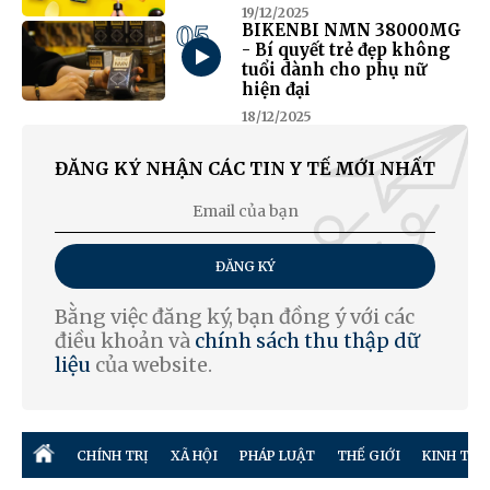
19/12/2025
05
BIKENBI NMN 38000MG
- Bí quyết trẻ đẹp không
tuổi dành cho phụ nữ
hiện đại
18/12/2025
ĐĂNG KÝ NHẬN CÁC TIN Y TẾ MỚI NHẤT
ĐĂNG KÝ
Bằng việc đăng ký, bạn đồng ý với các
điều khoản và
chính sách thu thập dữ
liệu
của website.
CHÍNH TRỊ
XÃ HỘI
PHÁP LUẬT
THẾ GIỚI
KINH TẾ