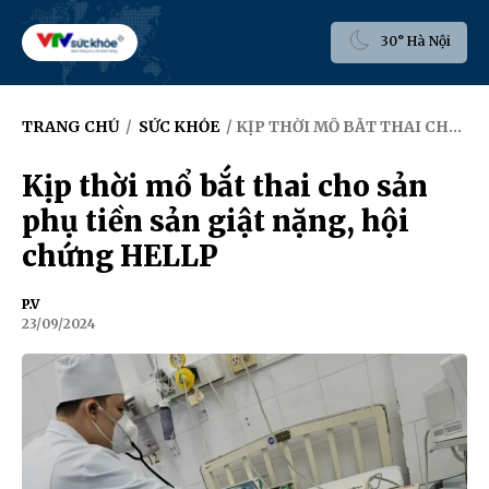
30° Hà Nội
TRANG CHỦ
/
SỨC KHỎE
/ KỊP THỜI MỔ BẮT THAI CHO SẢN PHỤ TIỀN SẢN GIẬT NẶNG, HỘI CHỨNG HELLP
Kịp thời mổ bắt thai cho sản
phụ tiền sản giật nặng, hội
chứng HELLP
P.V
23/09/2024