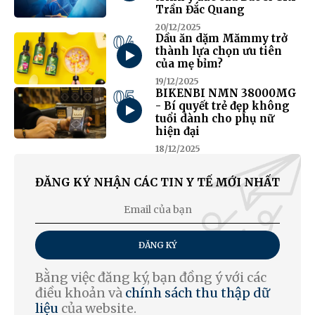
Trần Đắc Quang
20/12/2025
04
Dầu ăn dặm Mămmy trở
thành lựa chọn ưu tiên
của mẹ bỉm?
19/12/2025
05
BIKENBI NMN 38000MG
- Bí quyết trẻ đẹp không
tuổi dành cho phụ nữ
hiện đại
18/12/2025
ĐĂNG KÝ NHẬN CÁC TIN Y TẾ MỚI NHẤT
ĐĂNG KÝ
Bằng việc đăng ký, bạn đồng ý với các
điều khoản và
chính sách thu thập dữ
liệu
của website.