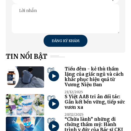
ĐĂNG KÝ KHÁM
TIN NỔI BẬT
01
Tiểu đêm - kẻ thù thầm
lặng của giấc ngủ và cách
khắc phục hiệu quả từ
Vương Niệu Đan
21/12/2025
02
S Việt AAB tri ân đối tác:
Gắn kết bền vững, tiếp sức
vươn xa
20/12/2025
03
“Chữa lành” những di
chứng thẩm mỹ: Hành
trình y đức của Bác sĩ CKI