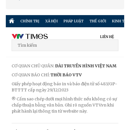
CHÍNH TRỊ
XÃ HỘI
PHÁP LUẬT
THẾ GIỚI
KINH TẾ
LIÊN HỆ
CƠ QUAN CHỦ QUẢN:
ĐÀI TRUYỀN HÌNH VIỆT NAM
CƠ QUAN BÁO CHÍ:
THỜI BÁO VTV
Giấy phép hoạt động báo in và báo điện tử số 483/GP-
BTTTT cấp ngày 29/12/2023
® Cấm sao chép dưới mọi hình thức nếu không có sự
chấp thuận bằng văn bản. Ghi rõ nguồn VTV.vn khi
phát hành lại thông tin từ website này.