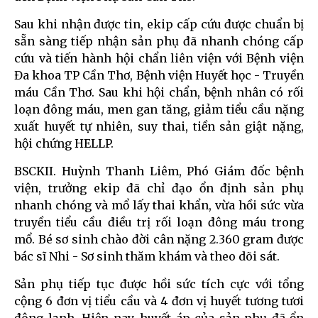
Sau khi nhận được tin, ekip cấp cứu được chuẩn bị
sẵn sàng tiếp nhận sản phụ đã nhanh chóng cấp
cứu và tiến hành hội chẩn liên viện với Bệnh viện
Đa khoa TP Cần Thơ, Bệnh viện Huyết học - Truyền
máu Cần Thơ. Sau khi hội chẩn, bệnh nhân có rối
loạn đông máu, men gan tăng, giảm tiểu cầu nặng
xuất huyết tự nhiên, suy thai, tiền sản giật nặng,
hội chứng HELLP.
BSCKII. Huỳnh Thanh Liêm, Phó Giám đốc bệnh
viện, trưởng ekip đã chỉ đạo ổn định sản phụ
nhanh chóng và mổ lấy thai khẩn, vừa hồi sức vừa
truyền tiểu cầu điều trị rối loạn đông máu trong
mổ. Bé sơ sinh chào đời cân nặng 2.360 gram được
bác sĩ Nhi - Sơ sinh thăm khám và theo dõi sát.
Sản phụ tiếp tục được hồi sức tích cực với tổng
cộng 6 đơn vị tiểu cầu và 4 đơn vị huyết tương tươi
đông lạnh. Hiện nay, huyết áp của sản phụ đã ổn