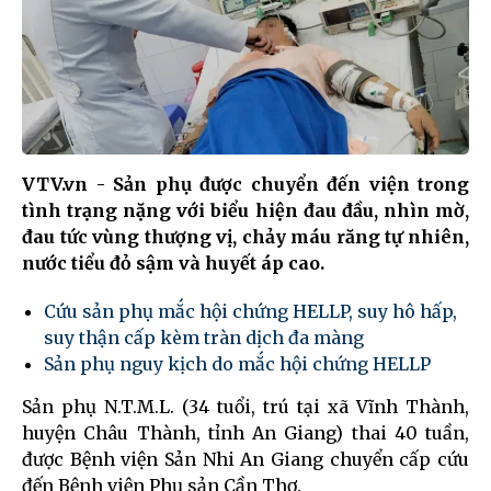
VTV.vn - Sản phụ được chuyển đến viện trong
tình trạng nặng với biểu hiện đau đầu, nhìn mờ,
đau tức vùng thượng vị, chảy máu răng tự nhiên,
nước tiểu đỏ sậm và huyết áp cao.
Cứu sản phụ mắc hội chứng HELLP, suy hô hấp,
suy thận cấp kèm tràn dịch đa màng
Sản phụ nguy kịch do mắc hội chứng HELLP
Sản phụ N.T.M.L. (34 tuổi, trú tại xã Vĩnh Thành,
huyện Châu Thành, tỉnh An Giang) thai 40 tuần,
được Bệnh viện Sản Nhi An Giang chuyển cấp cứu
đến Bệnh viện Phụ sản Cần Thơ.