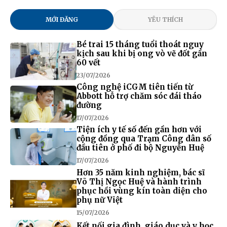
MỚI ĐĂNG
YÊU THÍCH
Bé trai 15 tháng tuổi thoát nguy
kịch sau khi bị ong vò vẽ đốt gần
60 vết
23/07/2026
Công nghệ iCGM tiên tiến từ
Abbott hỗ trợ chăm sóc đái tháo
đường
17/07/2026
Tiện ích y tế số đến gần hơn với
cộng đồng qua Trạm Công dân số
đầu tiên ở phố đi bộ Nguyễn Huệ
17/07/2026
Hơn 35 năm kinh nghiệm, bác sĩ
Võ Thị Ngọc Huệ và hành trình
phục hồi vùng kín toàn diện cho
phụ nữ Việt
15/07/2026
Kết nối gia đình, giáo dục và y học