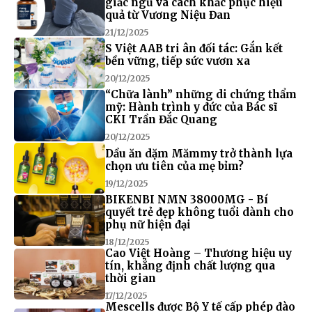
giấc ngủ và cách khắc phục hiệu
quả từ Vương Niệu Đan
21/12/2025
S Việt AAB tri ân đối tác: Gắn kết
bền vững, tiếp sức vươn xa
20/12/2025
“Chữa lành” những di chứng thẩm
mỹ: Hành trình y đức của Bác sĩ
CKI Trần Đắc Quang
20/12/2025
Dầu ăn dặm Mămmy trở thành lựa
chọn ưu tiên của mẹ bỉm?
19/12/2025
BIKENBI NMN 38000MG - Bí
quyết trẻ đẹp không tuổi dành cho
phụ nữ hiện đại
18/12/2025
Cao Việt Hoàng – Thương hiệu uy
tín, khẳng định chất lượng qua
thời gian
17/12/2025
Mescells được Bộ Y tế cấp phép đào