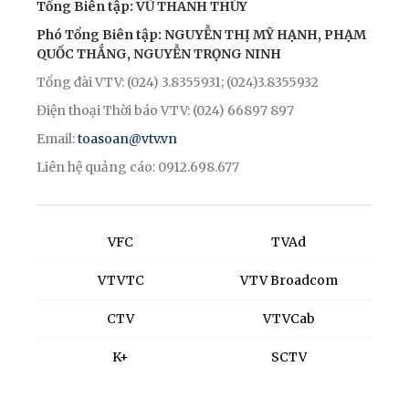
Tổng Biên tập: VŨ THANH THỦY
Phó Tổng Biên tập: NGUYỄN THỊ MỸ HẠNH, PHẠM
QUỐC THẮNG, NGUYỄN TRỌNG NINH
Tổng đài VTV: (024) 3.8355931; (024)3.8355932
Điện thoại Thời báo VTV: (024) 66897 897
Email:
toasoan@vtv.vn
Liên hệ quảng cáo: 0912.698.677
VFC
TVAd
VTVTC
VTV Broadcom
CTV
VTVCab
K+
SCTV