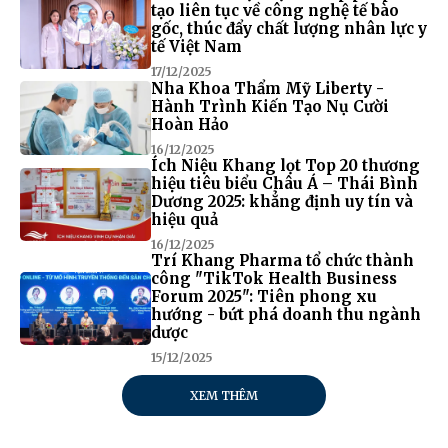
tạo liên tục về công nghệ tế bào
gốc, thúc đẩy chất lượng nhân lực y
tế Việt Nam
17/12/2025
Nha Khoa Thẩm Mỹ Liberty -
Hành Trình Kiến Tạo Nụ Cười
Hoàn Hảo
16/12/2025
Ích Niệu Khang lọt Top 20 thương
hiệu tiêu biểu Châu Á – Thái Bình
Dương 2025: khẳng định uy tín và
hiệu quả
16/12/2025
Trí Khang Pharma tổ chức thành
công "TikTok Health Business
Forum 2025": Tiên phong xu
hướng - bứt phá doanh thu ngành
dược
15/12/2025
XEM THÊM