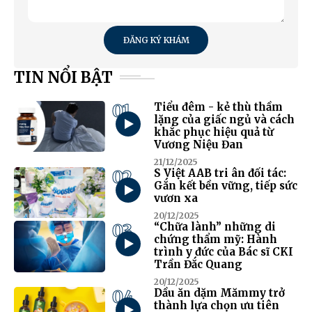
ĐĂNG KÝ KHÁM
TIN NỔI BẬT
01
Tiểu đêm - kẻ thù thầm
lặng của giấc ngủ và cách
khắc phục hiệu quả từ
Vương Niệu Đan
21/12/2025
02
S Việt AAB tri ân đối tác:
Gắn kết bền vững, tiếp sức
vươn xa
20/12/2025
03
“Chữa lành” những di
chứng thẩm mỹ: Hành
trình y đức của Bác sĩ CKI
Trần Đắc Quang
20/12/2025
04
Dầu ăn dặm Mămmy trở
thành lựa chọn ưu tiên