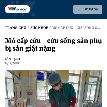
31° Hà Nội
TRANG CHỦ
/
SỨC KHỎE
/ MỔ CẤP CỨU - CỨU SỐNG SẢN PHỤ BỊ SẢN GIẬT NẶNG
Mổ cấp cứu - cứu sống sản phụ
bị sản giật nặng
LÊ THẠCH
17/12/2018