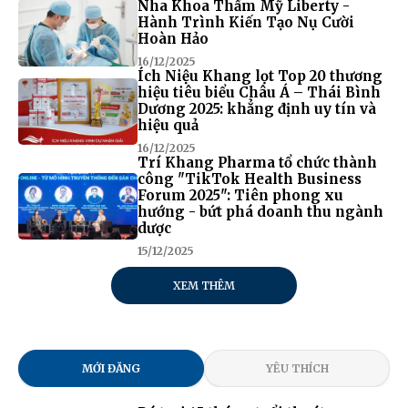
Nha Khoa Thẩm Mỹ Liberty -
Hành Trình Kiến Tạo Nụ Cười
Hoàn Hảo
16/12/2025
Ích Niệu Khang lọt Top 20 thương
hiệu tiêu biểu Châu Á – Thái Bình
Dương 2025: khẳng định uy tín và
hiệu quả
16/12/2025
Trí Khang Pharma tổ chức thành
công "TikTok Health Business
Forum 2025": Tiên phong xu
hướng - bứt phá doanh thu ngành
dược
15/12/2025
XEM THÊM
MỚI ĐĂNG
YÊU THÍCH