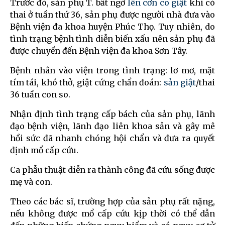
Trước đó, sản phụ T. bất ngờ
lên cơn co giật
khi có
thai ở tuần thứ 36, sản phụ được người nhà đưa vào
Bệnh viện đa khoa huyện Phúc Thọ. Tuy nhiên, do
tình trạng bệnh tình diễn biến xấu nên sản phụ đã
được chuyển đến Bệnh viện đa khoa Sơn Tây.
Bệnh nhân vào viện trong tình trạng: lơ mơ, mặt
tím tái, khó thở, giật cứng chẩn đoán:
sản giật
/thai
36 tuần con so.
Nhận định tình trạng cấp bách của sản phụ, lãnh
đạo bệnh viện, lãnh đạo liên khoa sản và gây mê
hồi sức đã nhanh chóng hội chẩn và đưa ra quyết
định mổ cấp cứu.
Ca phẫu thuật diễn ra thành công đã cứu sống được
mẹ và con.
Theo các bác sĩ, trường hợp của sản phụ rất nặng,
nếu không được mổ cấp cứu kịp thời có thể dẫn