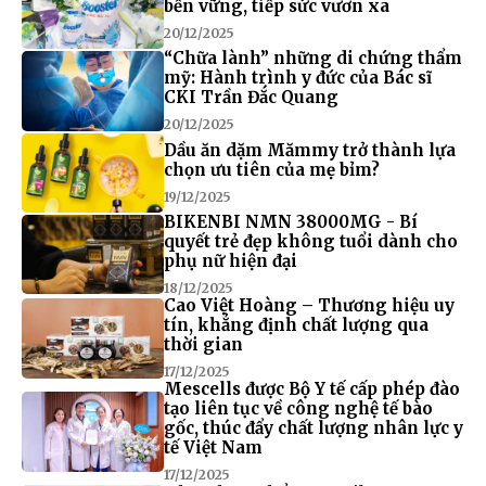
bền vững, tiếp sức vươn xa
20/12/2025
“Chữa lành” những di chứng thẩm
mỹ: Hành trình y đức của Bác sĩ
CKI Trần Đắc Quang
20/12/2025
Dầu ăn dặm Mămmy trở thành lựa
chọn ưu tiên của mẹ bỉm?
19/12/2025
BIKENBI NMN 38000MG - Bí
quyết trẻ đẹp không tuổi dành cho
phụ nữ hiện đại
18/12/2025
Cao Việt Hoàng – Thương hiệu uy
tín, khẳng định chất lượng qua
thời gian
17/12/2025
Mescells được Bộ Y tế cấp phép đào
tạo liên tục về công nghệ tế bào
gốc, thúc đẩy chất lượng nhân lực y
tế Việt Nam
17/12/2025