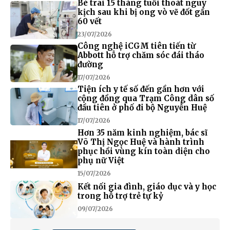
Bé trai 15 tháng tuổi thoát nguy
kịch sau khi bị ong vò vẽ đốt gần
60 vết
23/07/2026
Công nghệ iCGM tiên tiến từ
Abbott hỗ trợ chăm sóc đái tháo
đường
17/07/2026
Tiện ích y tế số đến gần hơn với
cộng đồng qua Trạm Công dân số
đầu tiên ở phố đi bộ Nguyễn Huệ
17/07/2026
Hơn 35 năm kinh nghiệm, bác sĩ
Võ Thị Ngọc Huệ và hành trình
phục hồi vùng kín toàn diện cho
phụ nữ Việt
15/07/2026
Kết nối gia đình, giáo dục và y học
trong hỗ trợ trẻ tự kỷ
09/07/2026