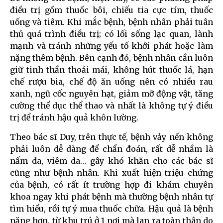
điều trị gồm thuốc bôi, chiếu tia cực tím, thuốc
uống và tiêm. Khi mắc bệnh, bệnh nhân phải tuân
thủ quá trình điều trị; có lối sống lạc quan, lành
mạnh và tránh những yếu tố khởi phát hoặc làm
nặng thêm bệnh. Bên cạnh đó, bệnh nhân cần luôn
giữ tinh thần thoải mái, không hút thuốc lá, hạn
chế rượu bia, chế độ ăn uống nên có nhiều rau
xanh, ngũ cốc nguyên hạt, giảm mỡ động vật, tăng
cường thể dục thể thao và nhất là không tự ý điều
trị để tránh hậu quả khôn lường.
Theo bác sĩ Duy, trên thực tế, bệnh vảy nến không
phải luôn dễ dàng để chẩn đoán, rất dễ nhầm là
nấm da, viêm da… gây khó khăn cho các bác sĩ
cũng như bệnh nhân. Khi xuất hiện triệu chứng
của bệnh, có rất ít trường hợp đi khám chuyên
khoa ngay khi phát bệnh mà thường bệnh nhân tự
tìm hiểu, rồi tự ý mua thuốc chữa. Hậu quả là bệnh
nặng hơn, từ khu trú ở 1 nơi mà lan ra toàn thân do