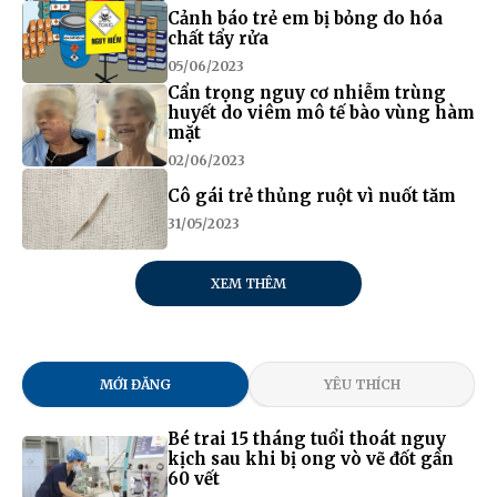
Cảnh báo trẻ em bị bỏng do hóa
chất tẩy rửa
05/06/2023
Cẩn trọng nguy cơ nhiễm trùng
huyết do viêm mô tế bào vùng hàm
mặt
02/06/2023
Cô gái trẻ thủng ruột vì nuốt tăm
31/05/2023
XEM THÊM
MỚI ĐĂNG
YÊU THÍCH
Bé trai 15 tháng tuổi thoát nguy
kịch sau khi bị ong vò vẽ đốt gần
60 vết