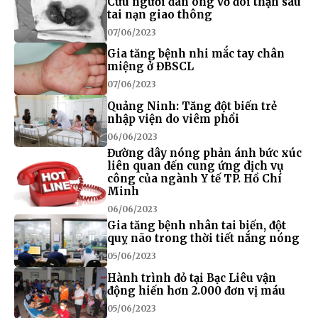
Cứu người đàn ông vỡ đôi thận sau
tai nạn giao thông
07/06/2023
Gia tăng bệnh nhi mắc tay chân
miệng ở ĐBSCL
07/06/2023
Quảng Ninh: Tăng đột biến trẻ
nhập viện do viêm phổi
06/06/2023
Đường dây nóng phản ánh bức xúc
liên quan đến cung ứng dịch vụ
công của ngành Y tế TP. Hồ Chí
Minh
06/06/2023
Gia tăng bệnh nhân tai biến, đột
quỵ não trong thời tiết nắng nóng
05/06/2023
Hành trình đỏ tại Bạc Liêu vận
động hiến hơn 2.000 đơn vị máu
05/06/2023