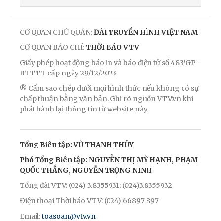
CƠ QUAN CHỦ QUẢN:
ĐÀI TRUYỀN HÌNH VIỆT NAM
CƠ QUAN BÁO CHÍ:
THỜI BÁO VTV
Giấy phép hoạt động báo in và báo điện tử số 483/GP-
BTTTT cấp ngày 29/12/2023
® Cấm sao chép dưới mọi hình thức nếu không có sự
chấp thuận bằng văn bản. Ghi rõ nguồn VTV.vn khi
phát hành lại thông tin từ website này.
Tổng Biên tập: VŨ THANH THỦY
Phó Tổng Biên tập: NGUYỄN THỊ MỸ HẠNH, PHẠM
QUỐC THẮNG, NGUYỄN TRỌNG NINH
Tổng đài VTV: (024) 3.8355931; (024)3.8355932
Điện thoại Thời báo VTV: (024) 66897 897
Email:
toasoan@vtv.vn