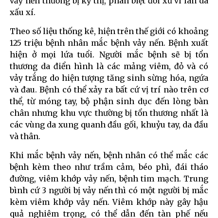
vảy nến thường bị kỳ thị, phân biệt đối xử vì làn da
xấu xí.
Theo số liệu thống kê, hiện trên thế giới có khoảng
125 triệu bệnh nhân mắc bệnh vảy nến. Bệnh xuất
hiện ở mọi lứa tuổi. Người mắc bệnh sẽ bị tổn
thương da điển hình là các mảng viêm, đỏ và có
vảy trắng do hiện tượng tăng sinh sừng hóa, ngứa
và đau. Bệnh có thể xảy ra bất cứ vị trí nào trên cơ
thể, từ móng tay, bộ phận sinh dục đến lòng bàn
chân nhưng khu vực thường bị tổn thương nhất là
các vùng da xung quanh đầu gối, khuỷu tay, da đầu
và thân.
Khi mắc bệnh vảy nến, bệnh nhân có thể mắc các
bệnh kèm theo như trầm cảm, béo phì, đái tháo
đường, viêm khớp vảy nến, bệnh tim mạch. Trung
bình cứ 3 người bị vảy nến thì có một người bị mắc
kèm viêm khớp vảy nến. Viêm khớp này gây hậu
quả nghiêm trọng, có thể dẫn đến tàn phế nếu