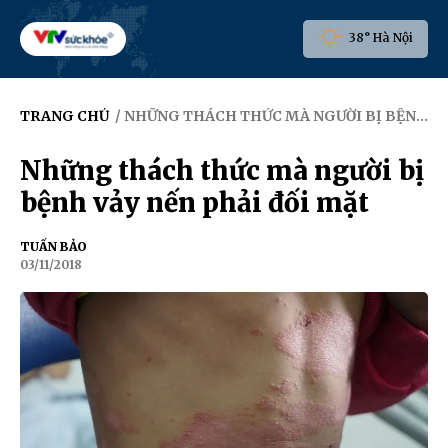
38° Hà Nội
TRANG CHỦ
/ NHỮNG THÁCH THỨC MÀ NGƯỜI BỊ BỆNH VẢY NẾN PHẢI ĐỐI MẶT
Những thách thức mà người bị
bệnh vảy nến phải đối mặt
TUẤN BẢO
03/11/2018