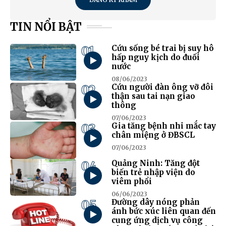
TIN NỔI BẬT
01
Cứu sống bé trai bị suy hô
hấp nguy kịch do đuối
nước
08/06/2023
02
Cứu người đàn ông vỡ đôi
thận sau tai nạn giao
thông
07/06/2023
03
Gia tăng bệnh nhi mắc tay
chân miệng ở ĐBSCL
07/06/2023
04
Quảng Ninh: Tăng đột
biến trẻ nhập viện do
viêm phổi
06/06/2023
05
Đường dây nóng phản
ánh bức xúc liên quan đến
cung ứng dịch vụ công