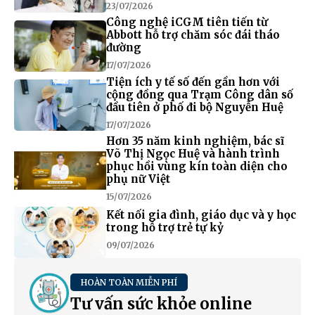
23/07/2026
Công nghệ iCGM tiên tiến từ
Abbott hỗ trợ chăm sóc đái tháo
đường
17/07/2026
Tiện ích y tế số đến gần hơn với
cộng đồng qua Trạm Công dân số
đầu tiên ở phố đi bộ Nguyễn Huệ
17/07/2026
Hơn 35 năm kinh nghiệm, bác sĩ
Võ Thị Ngọc Huệ và hành trình
phục hồi vùng kín toàn diện cho
phụ nữ Việt
15/07/2026
Kết nối gia đình, giáo dục và y học
trong hỗ trợ trẻ tự kỷ
09/07/2026
HOÀN TOÀN MIỄN PHÍ
Tư vấn sức khỏe online