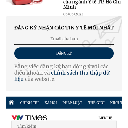
của ngành Y tế TP. Hồ Chí
Minh
06/06/2023
ĐĂNG KÝ NHẬN CÁC TIN Y TẾ MỚI NHẤT
ĐĂNG KÝ
Bằng việc đăng ký, bạn đồng ý với các
điều khoản và
chính sách thu thập dữ
liệu
của website.
CHÍNH TRỊ
XÃ HỘI
PHÁP LUẬT
THẾ GIỚI
KINH TẾ
LIÊN HỆ