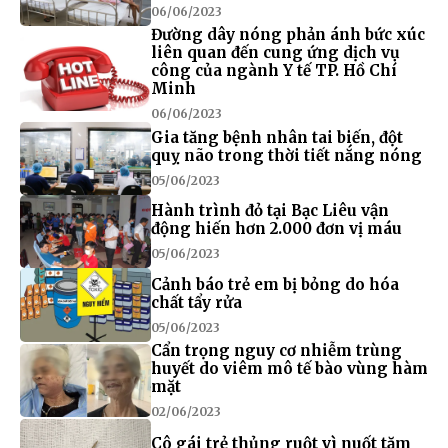
06/06/2023
Đường dây nóng phản ánh bức xúc
liên quan đến cung ứng dịch vụ
công của ngành Y tế TP. Hồ Chí
Minh
06/06/2023
Gia tăng bệnh nhân tai biến, đột
quỵ não trong thời tiết nắng nóng
05/06/2023
Hành trình đỏ tại Bạc Liêu vận
động hiến hơn 2.000 đơn vị máu
05/06/2023
Cảnh báo trẻ em bị bỏng do hóa
chất tẩy rửa
05/06/2023
Cẩn trọng nguy cơ nhiễm trùng
huyết do viêm mô tế bào vùng hàm
mặt
02/06/2023
Cô gái trẻ thủng ruột vì nuốt tăm