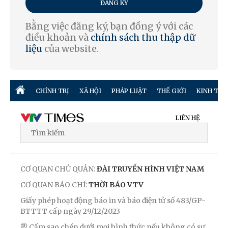
ĐĂNG KÝ
Bằng việc đăng ký, bạn đồng ý với các
điều khoản và
chính sách thu thập dữ
liệu
của website.
CHÍNH TRỊ
XÃ HỘI
PHÁP LUẬT
THẾ GIỚI
KINH TẾ
LIÊN HỆ
CƠ QUAN CHỦ QUẢN:
ĐÀI TRUYỀN HÌNH VIỆT NAM
CƠ QUAN BÁO CHÍ:
THỜI BÁO VTV
Giấy phép hoạt động báo in và báo điện tử số 483/GP-
BTTTT cấp ngày 29/12/2023
® Cấm sao chép dưới mọi hình thức nếu không có sự