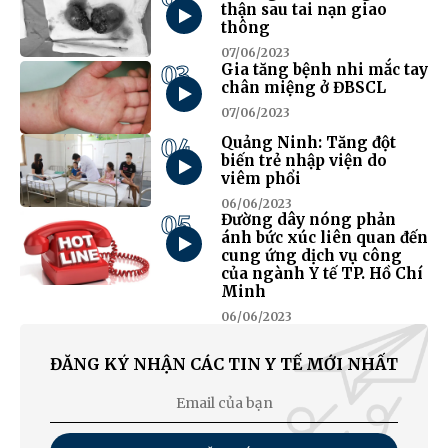
thận sau tai nạn giao
thông
07/06/2023
03
Gia tăng bệnh nhi mắc tay
chân miệng ở ĐBSCL
07/06/2023
04
Quảng Ninh: Tăng đột
biến trẻ nhập viện do
viêm phổi
06/06/2023
05
Đường dây nóng phản
ánh bức xúc liên quan đến
cung ứng dịch vụ công
của ngành Y tế TP. Hồ Chí
Minh
06/06/2023
ĐĂNG KÝ NHẬN CÁC TIN Y TẾ MỚI NHẤT