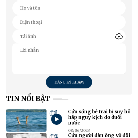
ĐĂNG KÝ KHÁM
TIN NỔI BẬT
01
Cứu sống bé trai bị suy hô
hấp nguy kịch do đuối
nước
08/06/2023
02
Cứu người đàn ông vỡ đôi