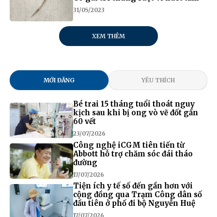
31/05/2023
XEM THÊM
MỚI ĐĂNG
YÊU THÍCH
Bé trai 15 tháng tuổi thoát nguy
kịch sau khi bị ong vò vẽ đốt gần
60 vết
23/07/2026
Công nghệ iCGM tiên tiến từ
Abbott hỗ trợ chăm sóc đái tháo
đường
17/07/2026
Tiện ích y tế số đến gần hơn với
cộng đồng qua Trạm Công dân số
đầu tiên ở phố đi bộ Nguyễn Huệ
17/07/2026