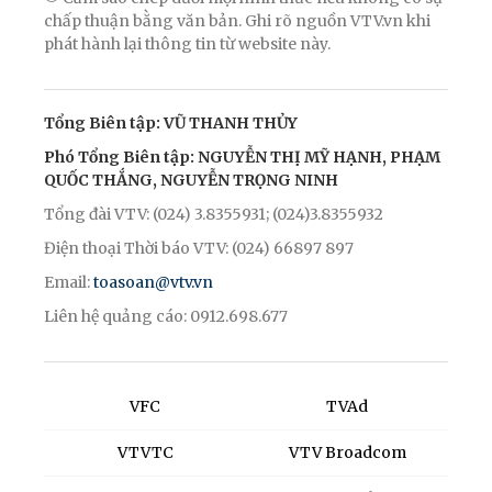
chấp thuận bằng văn bản. Ghi rõ nguồn VTV.vn khi
phát hành lại thông tin từ website này.
Tổng Biên tập: VŨ THANH THỦY
Phó Tổng Biên tập: NGUYỄN THỊ MỸ HẠNH, PHẠM
QUỐC THẮNG, NGUYỄN TRỌNG NINH
Tổng đài VTV: (024) 3.8355931; (024)3.8355932
Điện thoại Thời báo VTV: (024) 66897 897
Email:
toasoan@vtv.vn
Liên hệ quảng cáo: 0912.698.677
VFC
TVAd
VTVTC
VTV Broadcom