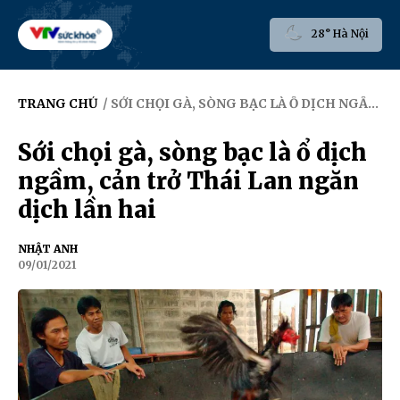
28° Hà Nội
TRANG CHỦ
/ SỚI CHỌI GÀ, SÒNG BẠC LÀ Ổ DỊCH NGẦM, CẢN TRỞ THÁI LAN NGĂN DỊCH LẦN HAI
Sới chọi gà, sòng bạc là ổ dịch
ngầm, cản trở Thái Lan ngăn
dịch lần hai
NHẬT ANH
09/01/2021