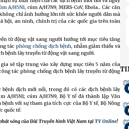
nhận sự xuất hiện của các dịch bệnh mới nổi và nguy
úm A/H5N1
, cúm A/H7N9, MERS-CoV, Ebola... Các căn
, không chỉ ảnh hưởng lớn tới sức khỏe người dân mà
xã hội, an ninh, chính trị của các quốc gia trên toàn
yền từ động vật sang người hướng tới mục tiêu tăng
ông tác
phòng chống dịch bệnh
, nhằm giảm thiểu và
h bệnh lây truyền từ động vật sang người.
 gia sẽ tập trung vào xây dựng mục tiêu 5 năm của
TI
công tác phòng chống dịch bệnh lây truyền từ động
0
 bệnh dịch mới nổi, trong đó có các dịch bệnh lây
cúm A/H5N1; cúm A/H7N9, Bộ Y tế đã thành lập Văn
ệnh với sự tham gia tích cực của Bộ Y tế, Bộ Nông
0
c quốc tế.
0
 phát sóng của Đài Truyền hình Việt Nam tại
TV Online
!