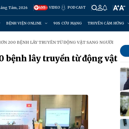
VIDEO
PODCAST
Tháng Tám, 2026
BỆNH VIỆN ONLINE
90S CỨU MẠNG
TRUYỀN CẢM HỨNG
HƠN 200 BỆNH LÂY TRUYỀN TỪ ĐỘNG VẬT SANG NGƯỜI
0 bệnh lây truyền từ động vật