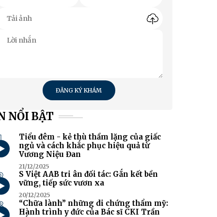
ĐĂNG KÝ KHÁM
N NỔI BẬT
1
Tiểu đêm - kẻ thù thầm lặng của giấc
ngủ và cách khắc phục hiệu quả từ
Vương Niệu Đan
21/12/2025
2
S Việt AAB tri ân đối tác: Gắn kết bền
vững, tiếp sức vươn xa
20/12/2025
3
“Chữa lành” những di chứng thẩm mỹ:
Hành trình y đức của Bác sĩ CKI Trần