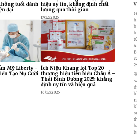
V
 không tuổi dành
hiệu uy tín, khẳng định chất
ện đại
lượng qua thời gian
G
17/12/2025
h
b
b
t
4
B
c
2
m Mỹ Liberty -
Ích Niệu Khang lọt Top 20
iến Tạo Nụ Cười
thương hiệu tiêu biểu Châu Á –
®
Thái Bình Dương 2025: khẳng
s
định uy tín và hiệu quả
d
16/12/2025
h
n
k
s
t
b
b