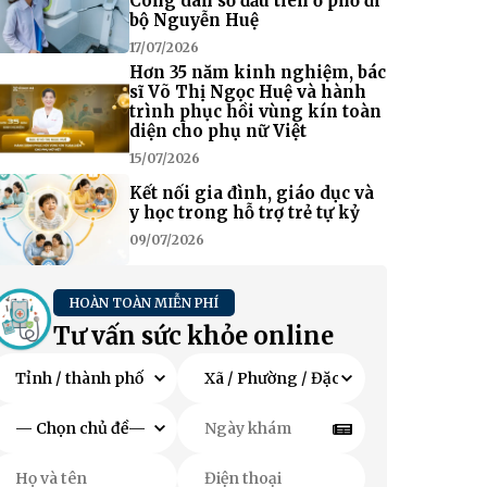
Công dân số đầu tiên ở phố đi
bộ Nguyễn Huệ
17/07/2026
Hơn 35 năm kinh nghiệm, bác
sĩ Võ Thị Ngọc Huệ và hành
trình phục hồi vùng kín toàn
diện cho phụ nữ Việt
15/07/2026
Kết nối gia đình, giáo dục và
y học trong hỗ trợ trẻ tự kỷ
09/07/2026
HOÀN TOÀN MIỄN PHÍ
Tư vấn sức khỏe online