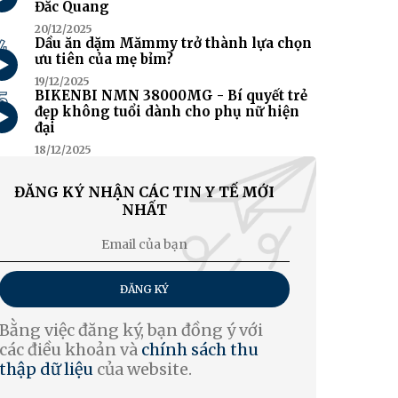
Đắc Quang
20/12/2025
4
Dầu ăn dặm Mămmy trở thành lựa chọn
ưu tiên của mẹ bỉm?
19/12/2025
5
BIKENBI NMN 38000MG - Bí quyết trẻ
đẹp không tuổi dành cho phụ nữ hiện
đại
18/12/2025
ĐĂNG KÝ NHẬN CÁC TIN Y TẾ MỚI
NHẤT
ĐĂNG KÝ
Bằng việc đăng ký, bạn đồng ý với
các điều khoản và
chính sách thu
thập dữ liệu
của website.