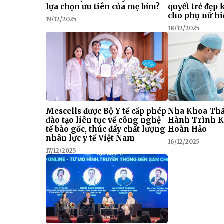
lựa chọn ưu tiên của mẹ bỉm?
quyết trẻ đẹp
cho phụ nữ hi
19/12/2025
18/12/2025
Mescells được Bộ Y tế cấp phép
Nha Khoa Thẩ
đào tạo liên tục về công nghệ
Hành Trình K
tế bào gốc, thúc đẩy chất lượng
Hoàn Hảo
nhân lực y tế Việt Nam
16/12/2025
17/12/2025