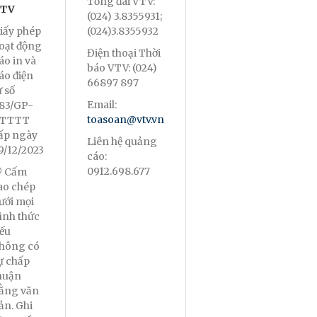
Tổng đài VTV:
TV
(024) 3.8355931;
iấy phép
(024)3.8355932
oạt động
Điện thoại Thời
áo in và
báo VTV: (024)
áo điện
66897 897
ử số
Email:
83/GP-
toasoan@vtv.vn
TTTT
ấp ngày
Liên hệ quảng
9/12/2023
cáo:
0912.698.677
 Cấm
ao chép
ưới mọi
ình thức
ếu
hông có
ự chấp
huận
ằng văn
ản. Ghi