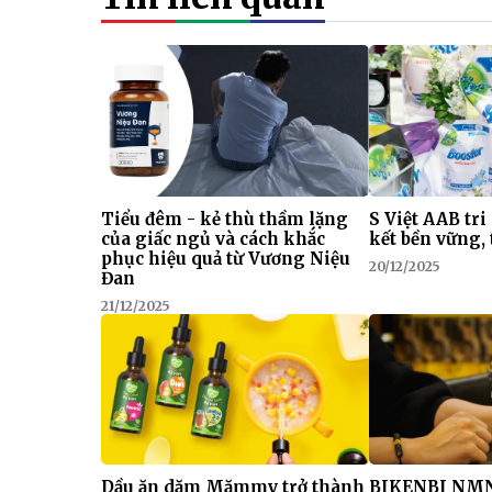
Tiểu đêm - kẻ thù thầm lặng
S Việt AAB tri
của giấc ngủ và cách khắc
kết bền vững, 
phục hiệu quả từ Vương Niệu
20/12/2025
Đan
21/12/2025
Dầu ăn dặm Mămmy trở thành
BIKENBI NMN