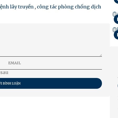
ệnh lây truyền
,
công tác phòng chống dịch
0
0
 sau
I BÌNH LUẬN