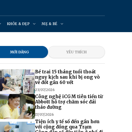
KHỎE & ĐẸP
MẸ & BÉ
MỚI ĐĂNG
YÊU THÍCH
Bé trai 15 tháng tuổi thoát
nguy kịch sau khi bị ong vò
vẽ đốt gần 60 vết
23/07/2026
Công nghệ iCGM tiên tiến từ
Abbott hỗ trợ chăm sóc đái
tháo đường
17/07/2026
Tiện ích y tế số đến gần hơn
với cộng đồng qua Trạm