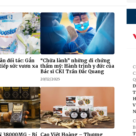
 ân đối tác: Gắn
“Chữa lành” những di chứng
tiếp sức vươn xa
thẩm mỹ: Hành trình y đức của
C
Bác sĩ CKI Trần Đắc Quang
C
20/12/2025
Q
Đ
T
H
V
C
B
T
 38000MG - Bí
Cao Việt Hoàng – Thương