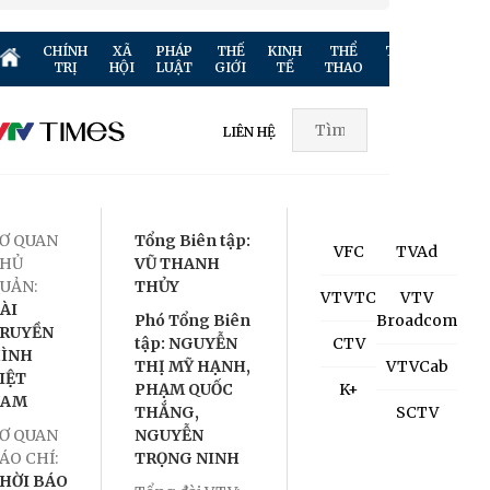
CHÍNH
XÃ
PHÁP
THẾ
KINH
THỂ
TRUYỀN
GIẢ
TRỊ
HỘI
LUẬT
GIỚI
TẾ
THAO
HÌNH
TR
LIÊN HỆ
Ơ QUAN
Tổng Biên tập:
VFC
TVAd
HỦ
VŨ THANH
UẢN:
THỦY
VTVTC
VTV
ÀI
Phó Tổng Biên
Broadcom
RUYỀN
tập: NGUYỄN
CTV
ÌNH
THỊ MỸ HẠNH,
VTVCab
IỆT
PHẠM QUỐC
K+
NAM
THẮNG,
SCTV
Ơ QUAN
NGUYỄN
ÁO CHÍ:
TRỌNG NINH
HỜI BÁO