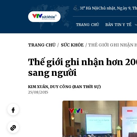
31° Hà Nội
Chủ nhật, Ngày 9, 
TRANG CHỦ
BẢN TIN Y TẾ
TRANG CHỦ
/
SỨC KHỎE
/ THẾ GIỚI GHI NHẬN 
Thế giới ghi nhận hơn 20
sang người
KIM XUÂN, DUY CÔNG (BAN THỜI SỰ)
25/08/2015