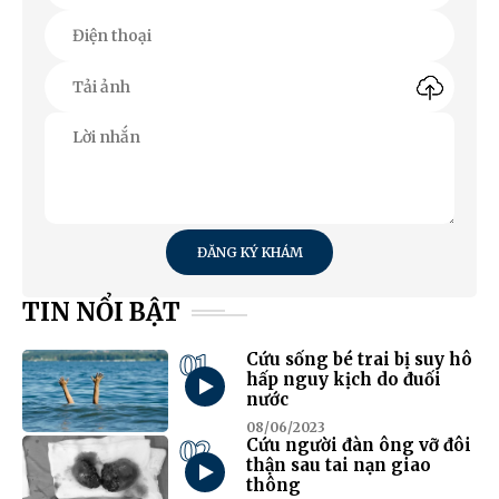
ĐĂNG KÝ KHÁM
TIN NỔI BẬT
01
Cứu sống bé trai bị suy hô
hấp nguy kịch do đuối
nước
08/06/2023
02
Cứu người đàn ông vỡ đôi
thận sau tai nạn giao
thông