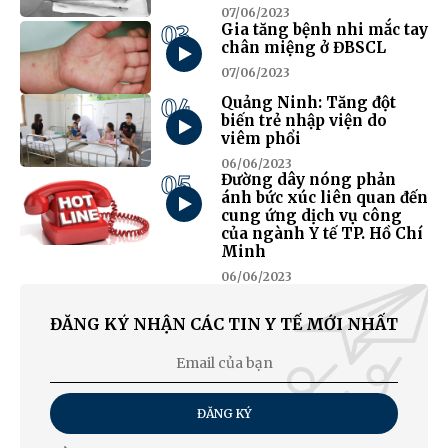
07/06/2023
03
Gia tăng bệnh nhi mắc tay
chân miệng ở ĐBSCL
07/06/2023
04
Quảng Ninh: Tăng đột
biến trẻ nhập viện do
viêm phổi
06/06/2023
05
Đường dây nóng phản
ánh bức xúc liên quan đến
cung ứng dịch vụ công
của ngành Y tế TP. Hồ Chí
Minh
06/06/2023
ĐĂNG KÝ NHẬN CÁC TIN Y TẾ MỚI NHẤT
ĐĂNG KÝ