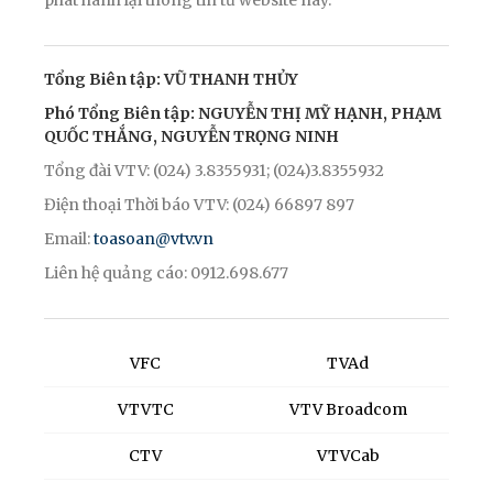
phát hành lại thông tin từ website này.
Tổng Biên tập: VŨ THANH THỦY
Phó Tổng Biên tập: NGUYỄN THỊ MỸ HẠNH, PHẠM
QUỐC THẮNG, NGUYỄN TRỌNG NINH
Tổng đài VTV: (024) 3.8355931; (024)3.8355932
Điện thoại Thời báo VTV: (024) 66897 897
Email:
toasoan@vtv.vn
Liên hệ quảng cáo: 0912.698.677
VFC
TVAd
VTVTC
VTV Broadcom
CTV
VTVCab