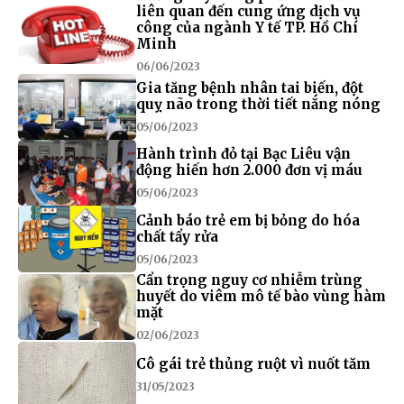
liên quan đến cung ứng dịch vụ
công của ngành Y tế TP. Hồ Chí
Minh
06/06/2023
Gia tăng bệnh nhân tai biến, đột
quỵ não trong thời tiết nắng nóng
05/06/2023
Hành trình đỏ tại Bạc Liêu vận
động hiến hơn 2.000 đơn vị máu
05/06/2023
Cảnh báo trẻ em bị bỏng do hóa
chất tẩy rửa
05/06/2023
Cẩn trọng nguy cơ nhiễm trùng
huyết do viêm mô tế bào vùng hàm
mặt
02/06/2023
Cô gái trẻ thủng ruột vì nuốt tăm
31/05/2023