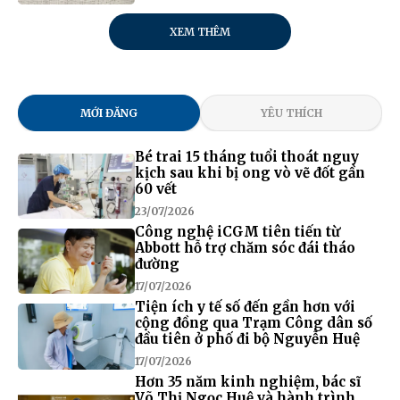
XEM THÊM
MỚI ĐĂNG
YÊU THÍCH
Bé trai 15 tháng tuổi thoát nguy
kịch sau khi bị ong vò vẽ đốt gần
60 vết
23/07/2026
Công nghệ iCGM tiên tiến từ
Abbott hỗ trợ chăm sóc đái tháo
đường
17/07/2026
Tiện ích y tế số đến gần hơn với
cộng đồng qua Trạm Công dân số
đầu tiên ở phố đi bộ Nguyễn Huệ
17/07/2026
Hơn 35 năm kinh nghiệm, bác sĩ
Võ Thị Ngọc Huệ và hành trình