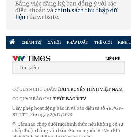
Bằng việc đăng ký, bạn đồng ý với các
điều khoản và
chính sách thu thập dữ
liệu
của website.
CHÍNH TRỊ
XÃ HỘI
PHÁP LUẬT
THẾ GIỚI
KINH TẾ
LIÊN HỆ
CƠ QUAN CHỦ QUẢN:
ĐÀI TRUYỀN HÌNH VIỆT NAM
CƠ QUAN BÁO CHÍ:
THỜI BÁO VTV
Giấy phép hoạt động báo in và báo điện tử số 483/GP-
BTTTT cấp ngày 29/12/2023
® Cấm sao chép dưới mọi hình thức nếu không có sự
chấp thuận bằng văn bản. Ghi rõ nguồn VTV.vn khi