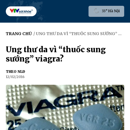
33° Hà Nội
TRANG CHỦ
/ UNG THƯ DA VÌ “THUỐC SUNG SƯỚNG” VIAGRA?
Ung thư da vì “thuốc sung
sướng” viagra?
THEO NLĐ
12/02/2016